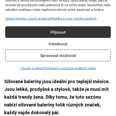
Souhlas s těmito technologiemi nám umožní zpracovávat údaje, jako je
Největším módním benefitem síťovaných balerín je,
chování při procházení nebo jedinečná ID na tomto webu. Nesouhlas nebo
odvolání souhlasu může nepříznivě ovlivnit určité vlastnosti a funkce.
že vypadají zajímavě. To znamená, že čím
Správa {vendor_count} prodejců
Přečtěte si více o těchto účelech
jednodušší outfit, tím lépe. Jen tak si mohou
síťované baleríny přijít skutečně na své.
Příjmout
Nejjednodušší variantou jsou džíny rovného střihu
ve stylu 90. let v kombinaci s bílým tričkem, volným
Odmítnout
úpletem a jednou z vašich oblíbených kabelek.
Spravovat možnosti
Síťované baleríny ale vypadají dobře i k sukním a
šatům.
Zásady cookies
Prohlášení o ochraně osobních údajů
Síťované baleríny jsou ideální pro teplejší měsíce.
Jsou lehké, prodyšné a stylové, takže je musí mít
každá trendy žena. Díky tomu, že tuto sezónu
nabízí síťované baleríny tolik různých značek,
každý najde dokonalý pár.