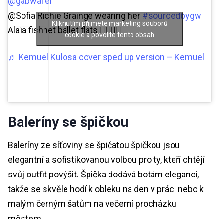
@gabwaller
@Sofia Richie Grainge wearing her
#sourcedbygw
Kliknutím přijmete marketing souborů
Alaïa fishnet ballet flats 🕵🏼‍♀️🖤
cookie a povolíte tento obsah
♬ Kemuel Kulosa cover sped up version – Kemuel
Baleríny se špičkou
Baleríny ze síťoviny se špičatou špičkou jsou
elegantní a sofistikovanou volbou pro ty, kteří chtějí
svůj outfit povýšit. Špička dodává botám eleganci,
takže se skvěle hodí k obleku na den v práci nebo k
malým černým šatům na večerní procházku
městem.