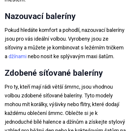
Nazouvací baleríny
Pokud hledáte komfort a pohodlí, nazouvací baleríny
jsou pro vás ideální volbou. Vyrobeny jsou ze
síťoviny a můžete je kombinovat s ležérním tričkem
a
džínami
nebo nosit ke splývavým maxi šatům.
Zdobené síťované baleríny
Pro ty, kteří mají rádi větší šmrnc, jsou vhodnou
volbou zdobené síťované baleríny. Tyto modely
mohou mít korálky, výšivky nebo flitry, které dodají
každému oblečení šmrnc. Oblečte si je k
jednoduché bílé halence a džínům a získejte stylový
vzhled pro běžný den nebo ke koktejlovým šatům na