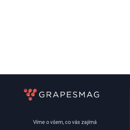
Víme o všem, co vás zajímá