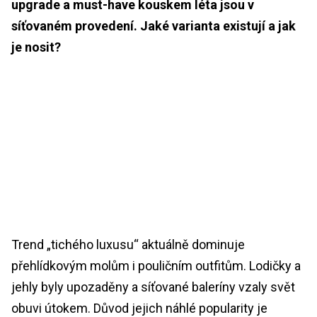
upgrade a must-have kouskem léta jsou v
síťovaném provedení. Jaké varianta existují a jak
je nosit?
Trend „tichého luxusu“ aktuálně dominuje
přehlídkovým molům i pouličním outfitům. Lodičky a
jehly byly upozaděny a síťované baleríny vzaly svět
obuvi útokem. Důvod jejich náhlé popularity je