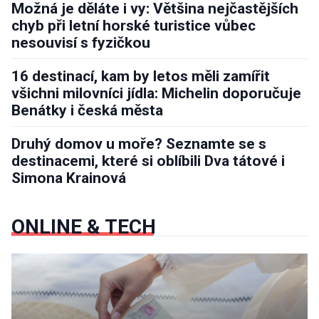
Možná je děláte i vy: Většina nejčastějších
chyb při letní horské turistice vůbec
nesouvisí s fyzičkou
16 destinací, kam by letos měli zamířit
všichni milovníci jídla: Michelin doporučuje
Benátky i česká města
Druhý domov u moře? Seznamte se s
destinacemi, které si oblíbili Dva tátové i
Simona Krainová
ONLINE & TECH