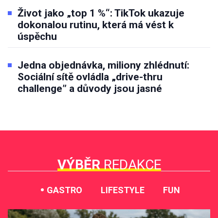
Život jako „top 1 %“: TikTok ukazuje
dokonalou rutinu, která má vést k
úspěchu
Jedna objednávka, miliony zhlédnutí:
Sociální sítě ovládla „drive-thru
challenge” a důvody jsou jasné
VÝBĚR
REDAKCE
GASTRO
LIFESTYLE
FUN