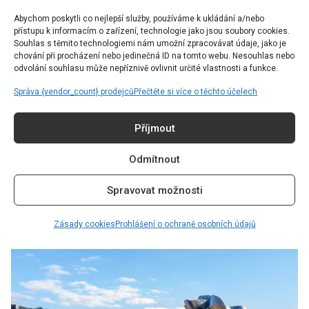
Abychom poskytli co nejlepší služby, používáme k ukládání a/nebo
přístupu k informacím o zařízení, technologie jako jsou soubory cookies.
Souhlas s těmito technologiemi nám umožní zpracovávat údaje, jako je
chování při procházení nebo jedinečná ID na tomto webu. Nesouhlas nebo
odvolání souhlasu může nepříznivě ovlivnit určité vlastnosti a funkce.
Správa {vendor_count} prodejců
Přečtěte si více o těchto účelech
Příjmout
Odmítnout
Spravovat možnosti
TRAVEL
INSPIRACE
Zásady cookies
Prohlášení o ochraně osobních údajů