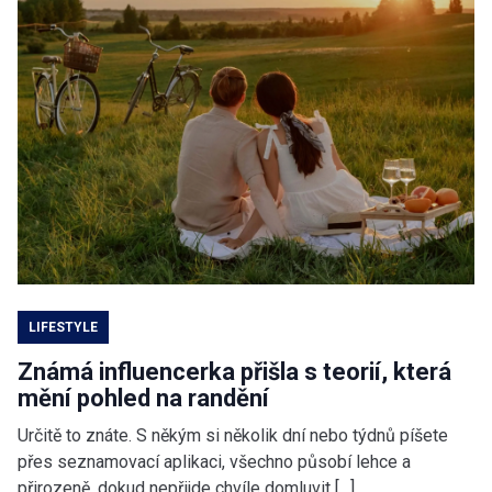
LIFESTYLE
Známá influencerka přišla s teorií, která
mění pohled na randění
Určitě to znáte. S někým si několik dní nebo týdnů píšete
přes seznamovací aplikaci, všechno působí lehce a
přirozeně, dokud nepřijde chvíle domluvit […]