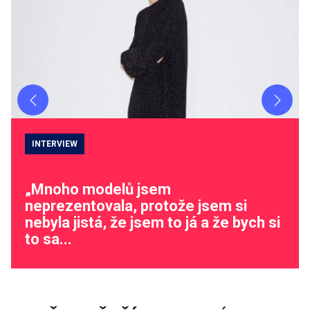
Previous
Next
INTERVIEW
„Mnoho modelů jsem
neprezentovala, protože jsem si
nebyla jistá, že jsem to já a že bych si
to sa...