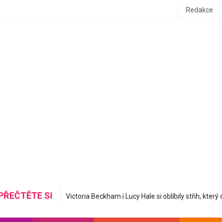
Redakce
PŘEČTĚTE SI
Mastná nerovná se hydratovaná: Korejská skincare 