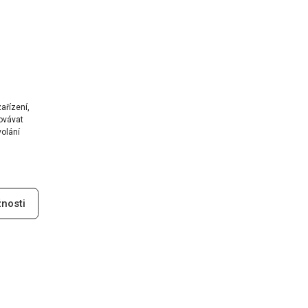
ařízení,
ovávat
volání
nosti