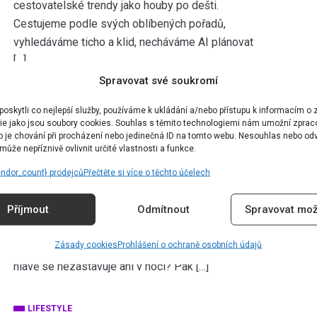
cestovatelské trendy jako houby po dešti.
Cestujeme podle svých oblíbených pořadů,
vyhledáváme ticho a klid, necháváme AI plánovat
[…]
Spravovat své soukromí
LIFESTYLE
skytli co nejlepší služby, používáme k ukládání a/nebo přístupu k informacím o z
ie jako jsou soubory cookies. Souhlas s těmito technologiemi nám umožní zprac
V domácí wellness oázu je
ko je chování při procházení nebo jedinečná ID na tomto webu. Nesouhlas nebo od
možné proměnit každý domov, i
ůže nepříznivě ovlivnit určité vlastnosti a funkce.
ten váš
endor_count} prodejců
Přečtěte si více o těchto účelech
Autor:
Dominika Blchová
13.06.2025
Příjmout
Odmítnout
Spravovat mož
Spěcháte z jedné schůzky na druhou, neustále
Zásady cookies
Prohlášení o ochraně osobních údajů
po vás někdo něco chce a kolotoč myšlenek v
hlavě se nezastavuje ani v noci? Pak […]
LIFESTYLE