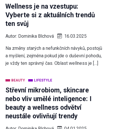
Wellness je na vzestupu:
Vyberte si z aktuálních trendů
ten svůj
Autor:
Dominika Blchová
16.03.2025
Na změny starých a nefunkčních návyků, postojů
a myšlení, zejména pokud jde o duševní pohodu,
je vždy ten správný čas. Oblast wellness je […]
BEAUTY
LIFESTYLE
Střevní mikrobiom, skincare
nebo vliv umělé inteligence: I
beauty a wellness odvětví
neustále ovlivňují trendy
Autor:
Dominika Blchová
04.01.2025