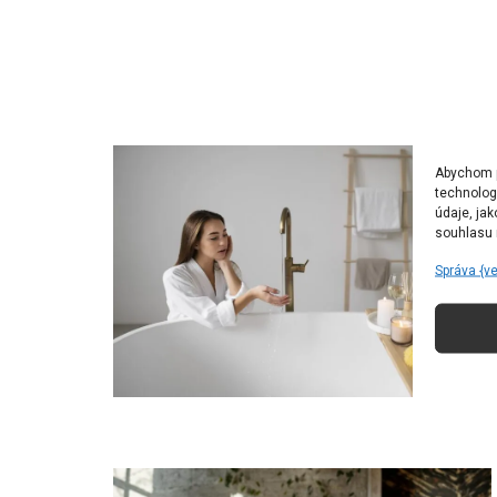
Abychom po
technolog
údaje, ja
souhlasu m
Správa {v