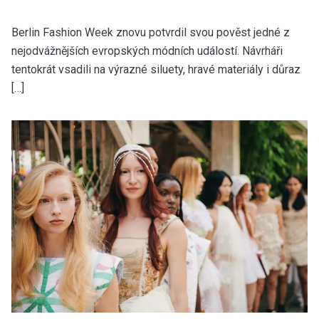
Autor:
Dominika Blchová
11.07.2026
Berlin Fashion Week znovu potvrdil svou pověst jedné z
nejodvážnějších evropských módních událostí. Návrháři
tentokrát vsadili na výrazné siluety, hravé materiály i důraz
[…]