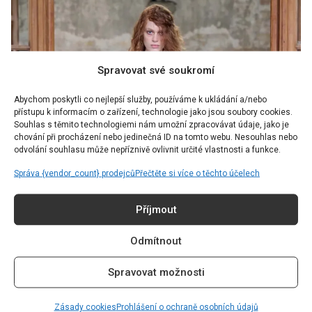
Spravovat své soukromí
Abychom poskytli co nejlepší služby, používáme k ukládání a/nebo
přístupu k informacím o zařízení, technologie jako jsou soubory cookies.
Souhlas s těmito technologiemi nám umožní zpracovávat údaje, jako je
chování při procházení nebo jedinečná ID na tomto webu. Nesouhlas nebo
odvolání souhlasu může nepříznivě ovlivnit určité vlastnosti a funkce.
Správa {vendor_count} prodejců
Přečtěte si více o těchto účelech
FASHION
Příjmout
Zapomeňte na minimalismus a přijměte
patchwork nebo návleky: 7 módních
Odmítnout
trendů, které ovládly Berlin Fashion
Spravovat možnosti
Week a míří do ulic
Zásady cookies
Prohlášení o ochraně osobních údajů