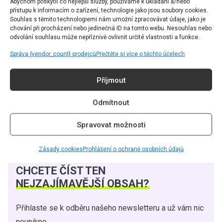
Abychom poskytli co nejlepší služby, používáme k ukládání a/nebo
přístupu k informacím o zařízení, technologie jako jsou soubory cookies.
Které kousky zařadíte do letního šatníku vy?
Souhlas s těmito technologiemi nám umožní zpracovávat údaje, jako je
chování při procházení nebo jedinečná ID na tomto webu. Nesouhlas nebo
odvolání souhlasu může nepříznivě ovlivnit určité vlastnosti a funkce.
Správa {vendor_count} prodejců
Přečtěte si více o těchto účelech
Kateřina Spacek
Příjmout
Article & Interview Editor |
Odmítnout
redakce@grapesmag.cz
Spravovat možnosti
Zásady cookies
Prohlášení o ochraně osobních údajů
CHCETE ČÍST TEN
NEJZAJÍMAVĚJŠÍ OBSAH?
Přihlaste se k odběru našeho newsletteru a už vám nic
neunikne.