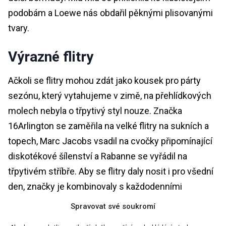
podobám a Loewe nás obdařil pěknými plisovanými
tvary.
Výrazné flitry
Ačkoli se flitry mohou zdát jako kousek pro párty
sezónu, který vytahujeme v zimě, na přehlídkových
molech nebyla o třpytivý styl nouze. Značka
16Arlington se zaměřila na velké flitry na sukních a
topech, Marc Jacobs vsadil na cvočky připomínající
diskotékové šílenství a Rabanne se vyřádil na
třpytivém stříbře. Aby se flitry daly nosit i pro všední
den, značky je kombinovaly s každodenními
základními kousky, jako jsou bílé topy s vestičkou a
Spravovat své soukromí
jednoduché sandály.