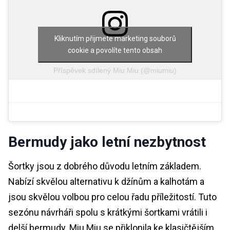
Kliknutím přijmete marketing souborů
cookie a povolíte tento obsah
Příspěvek sdílený Miu Miu (@miumiu)
Bermudy jako letní nezbytnost
Šortky jsou z dobrého důvodu letním základem.
Nabízí skvělou alternativu k džínům a kalhotám a
jsou skvělou volbou pro celou řadu příležitostí. Tuto
sezónu návrháři spolu s krátkými šortkami vrátili i
delší bermudy. Miu Miu se přiklonila ke klasičtějším