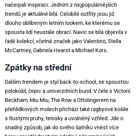
načerpali inspiraci. Jedním z nejpopulárnějších
trendů je aktuálně bílá. Celobílé outfity jsou již
dlouho oblíbeným letním lookem, ke kterému se
spousta lidí neustále obrací. Navíc se bílá objevila v
řadě kolekcí, včetně značek jako Valentino, Stella
McCartney, Gabriela Hearst a Michael Kors.
Zpátky na střední
Dalším trendem je styl back-to-school, se spoustou
polokošil, čepic a univerzitních bund. V čele s Victorií
Beckham, Miu Miu, The Row a Ottolingerem na
přehlídkových molech přichází také ragbyové košile
s tlustými pruhy, tenisky a uvolněný vzhled. Jde o
snadný způsob, jak do svého šatníku vnést více