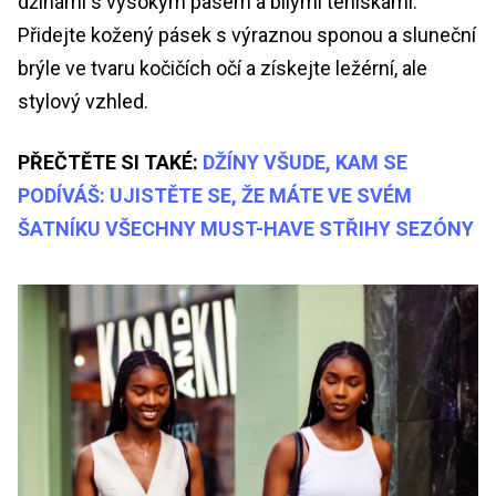
džínami s vysokým pasem a bílými teniskami.
Přidejte kožený pásek s výraznou sponou a sluneční
brýle ve tvaru kočičích očí a získejte ležérní, ale
stylový vzhled.
PŘEČTĚTE SI TAKÉ:
DŽÍNY VŠUDE, KAM SE
PODÍVÁŠ: UJISTĚTE SE, ŽE MÁTE VE SVÉM
ŠATNÍKU VŠECHNY MUST-HAVE STŘIHY SEZÓNY