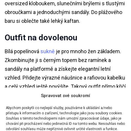
oversized kloboukem, slunečními brýlemi s tlustými
obroučkami a jednoduchými sandály. Do plážového
baru si oblečte také lehký kaftan.
Outfit na dovolenou
Bílá popelínová
sukně
je pro mnoho žen základem.
Zkombinujte ji s černým topem bez ramínek a
sandály na platformě a získejte elegantní letní
vzhled. Přidejte výrazné náušnice a rafiovou kabelku
a celý vzhled ještě povýšíte. Takový outfit přímo křičí
„dovolená“, a navíc s dávkou francouzského šarmu.
Spravovat své soukromí
Abychom poskytli co nejlepší služby, používáme k ukládání a/nebo
PŘEČTĚTE SI TAKÉ:
UDĚLEJTE Z ČERNÉ SUKNĚ
přístupu k informacím o zařízení, technologie jako jsou soubory cookies.
Souhlas s těmito technologiemi nám umožní zpracovávat údaje, jako je
TAJNOU ZBRAŇ SVÉHO ŠATNÍKU PRO KAŽDOU
chování při procházení nebo jedinečná ID na tomto webu. Nesouhlas nebo
PŘÍLEŽITOST
odvolání souhlasu může nepříznivě ovlivnit určité vlastnosti a funkce.