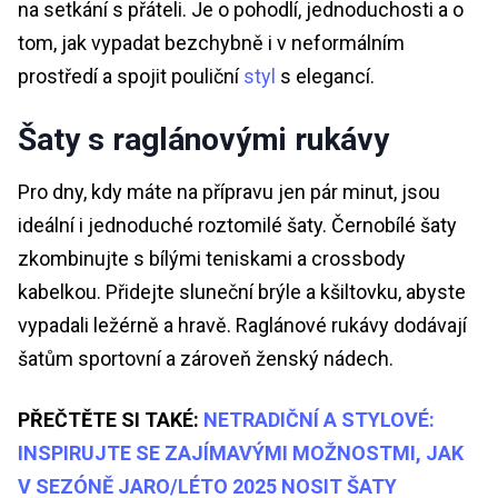
na setkání s přáteli. Je o pohodlí, jednoduchosti a o
tom, jak vypadat bezchybně i v neformálním
prostředí a spojit pouliční
styl
s elegancí.
Šaty s raglánovými rukávy
Pro dny, kdy máte na přípravu jen pár minut, jsou
ideální i jednoduché roztomilé šaty. Černobílé šaty
zkombinujte s bílými teniskami a crossbody
kabelkou. Přidejte sluneční brýle a kšiltovku, abyste
vypadali ležérně a hravě. Raglánové rukávy dodávají
šatům sportovní a zároveň ženský nádech.
PŘEČTĚTE SI TAKÉ:
NETRADIČNÍ A STYLOVÉ:
INSPIRUJTE SE ZAJÍMAVÝMI MOŽNOSTMI, JAK
V SEZÓNĚ JARO/LÉTO 2025 NOSIT ŠATY