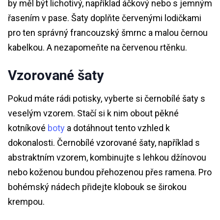
by měl být lichotivý, například áčkový nebo s jemným
řasením v pase. Šaty doplňte červenými lodičkami
pro ten správný francouzský šmrnc a malou černou
kabelkou. A nezapomeňte na červenou rtěnku.
Vzorované šaty
Pokud máte rádi potisky, vyberte si černobílé šaty s
veselým vzorem. Stačí si k nim obout pěkné
kotníkové
boty
a dotáhnout tento vzhled k
dokonalosti. Černobílé vzorované šaty, například s
abstraktním vzorem, kombinujte s lehkou džínovou
nebo koženou bundou přehozenou přes ramena. Pro
bohémský nádech přidejte klobouk se širokou
krempou.