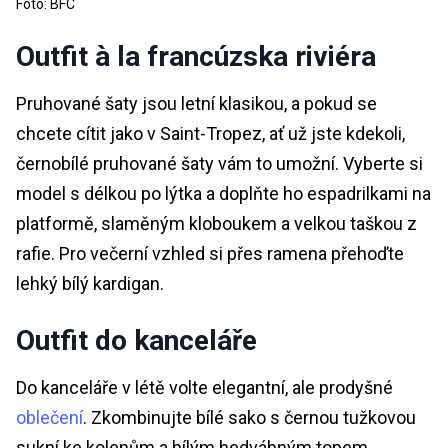
Foto: BFC
Outfit à la francúzska riviéra
Pruhované šaty jsou letní klasikou, a pokud se
chcete cítit jako v Saint-Tropez, ať už jste kdekoli,
černobílé pruhované šaty vám to umožní. Vyberte si
model s délkou po lýtka a doplňte ho espadrilkami na
platformě, slaměným kloboukem a velkou taškou z
rafie. Pro večerní vzhled si přes ramena přehoďte
lehký bílý kardigan.
Outfit do kanceláře
Do kanceláře v létě volte elegantní, ale prodyšné
oblečení
. Zkombinujte bílé sako s černou tužkovou
sukní ke kolenům a bílým hedvábným topem.