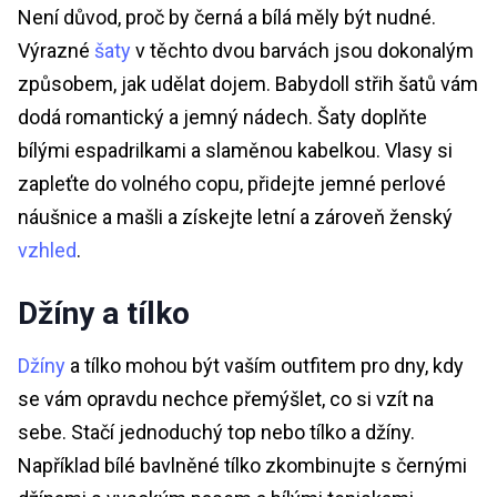
Není důvod, proč by černá a bílá měly být nudné.
Výrazné
šaty
v těchto dvou barvách jsou dokonalým
způsobem, jak udělat dojem. Babydoll střih šatů vám
dodá romantický a jemný nádech. Šaty doplňte
bílými espadrilkami a slaměnou kabelkou. Vlasy si
zapleťte do volného copu, přidejte jemné perlové
náušnice a mašli a získejte letní a zároveň ženský
vzhled
.
Džíny a tílko
Džíny
a tílko mohou být vaším outfitem pro dny, kdy
se vám opravdu nechce přemýšlet, co si vzít na
sebe. Stačí jednoduchý top nebo tílko a džíny.
Například bílé bavlněné tílko zkombinujte s černými