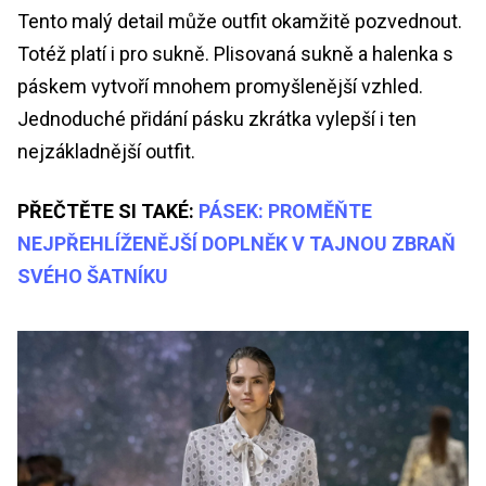
Tento malý detail může outfit okamžitě pozvednout.
Totéž platí i pro sukně. Plisovaná sukně a halenka s
páskem vytvoří mnohem promyšlenější vzhled.
Jednoduché přidání pásku zkrátka vylepší i ten
nejzákladnější outfit.
PŘEČTĚTE SI TAKÉ:
PÁSEK: PROMĚŇTE
NEJPŘEHLÍŽENĚJŠÍ DOPLNĚK V TAJNOU ZBRAŇ
SVÉHO ŠATNÍKU