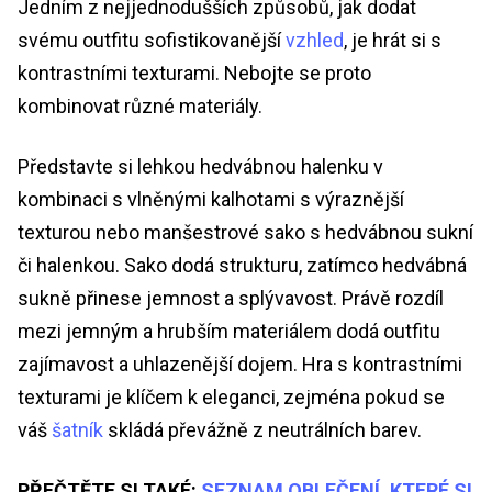
Jedním z nejjednodušších způsobů, jak dodat
svému outfitu sofistikovanější
vzhled
, je hrát si s
kontrastními texturami. Nebojte se proto
kombinovat různé materiály.
Představte si lehkou hedvábnou halenku v
kombinaci s vlněnými kalhotami s výraznější
texturou nebo manšestrové sako s hedvábnou sukní
či halenkou. Sako dodá strukturu, zatímco hedvábná
sukně přinese jemnost a splývavost. Právě rozdíl
mezi jemným a hrubším materiálem dodá outfitu
zajímavost a uhlazenější dojem. Hra s kontrastními
texturami je klíčem k eleganci, zejména pokud se
váš
šatník
skládá převážně z neutrálních barev.
PŘEČTĚTE SI TAKÉ:
SEZNAM OBLEČENÍ, KTERÉ SI