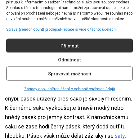
přístupu k informacím o zařízení, technologie jako jsou soubory cookies.
Souhlas s těmito technologiemi nám umožní zpracovávat údaje, jako je
chování při procházení nebo jedinečná ID na tomto webu. Nesouhlas nebo
odvolání souhlasu může nepříznivě ovlivnit určité vlastnosti a funkce.
Správa {vendor_count} prodejců
Přečtěte si více o těchto účelech
Foto: AI Generátor / Model Gemini
Příjmout
Pásky s obrovským efektem
Odmítnout
Možná si říkáte, že pásek je samozřejmost, ale
Spravovat možnosti
využíváte ho opravdu naplno? Pokud volíte
jednobarevný kostým a máte pocit, že mu něco
Zásady cookies
Prohlášení o ochraně osobních údajů
chybí, pásek utažený přes sako je skvělým řešením.
K černému saku vyzkoušejte tmavě modrý nebo
hnědý pásek pro jemný kontrast. K námořnickému
saku se zase hodí černý pásek, který dodá outfitu
hloubku. Pásek však může dělat zázraky i se
šaty
.