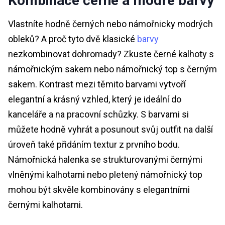
Kombinace černé a modré barvy
Vlastníte hodně černých nebo námořnicky modrých
obleků? A proč tyto dvě klasické
barvy
nezkombinovat dohromady? Zkuste černé kalhoty s
námořnickým sakem nebo námořnický top s černým
sakem. Kontrast mezi těmito barvami vytvoří
elegantní a krásný vzhled, který je ideální do
kanceláře a na pracovní schůzky. S barvami si
můžete hodně vyhrát a posunout svůj outfit na další
úroveň také přidáním textur z prvního bodu.
Námořnická halenka se strukturovanými černými
vlněnými kalhotami nebo pletený námořnický top
mohou být skvěle kombinovány s elegantními
černými kalhotami.