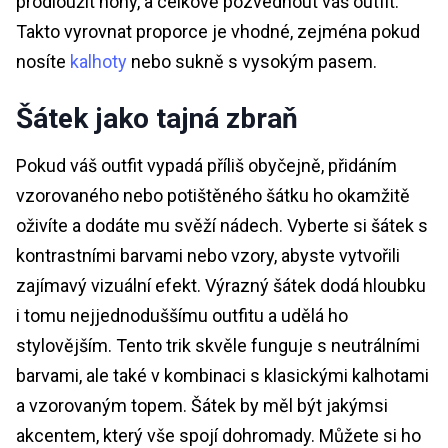
prodloužit nohy, a celkově pozvednout váš outfit.
Takto vyrovnat proporce je vhodné, zejména pokud
nosíte
kalhoty
nebo sukně s vysokým pasem.
Šátek jako tajná zbraň
Pokud váš outfit vypadá příliš obyčejně, přidáním
vzorovaného nebo potištěného šátku ho okamžitě
oživíte a dodáte mu svěží nádech. Vyberte si šátek s
kontrastními barvami nebo vzory, abyste vytvořili
zajímavý vizuální efekt. Výrazný šátek dodá hloubku
i tomu nejjednoduššímu outfitu a udělá ho
stylovějším. Tento trik skvěle funguje s neutrálními
barvami, ale také v kombinaci s klasickými kalhotami
a vzorovaným topem. Šátek by měl být jakýmsi
akcentem, který vše spojí dohromady. Můžete si ho