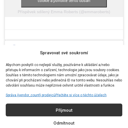
cookie a povolíte tento obsah
Příspěvek sdílený Emma Roberts (@emmaroberts)
Spravovat své soukromí
Abychom poskytli co nejlepší služby, používáme k ukládání a/nebo
přístupu k informacím o zařízení, technologie jako jsou soubory cookies.
Souhlas s těmito technologiemi nám umožní zpracovávat údaje, jako je
Kliknutím přijmete marketing souborů
chování při procházení nebo jedinečná ID na tomto webu. Nesouhlas nebo
odvolání souhlasu může nepříznivě ovlivnit určité vlastnosti a funkce.
cookie a povolíte tento obsah
Správa {vendor_count} prodejců
Přečtěte si více o těchto účelech
Příspěvek sdílený Hailey Rhode Baldwin Bieber (@haileybieber)
Příjmout
Odmítnout