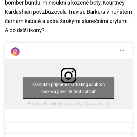
bomber bundu, minisukni a kožené boty, Kourtney
Kardashian povzbuzovala Travise Barkera v huňatém
černém kabátě s extra širokými slunečními brýlemi.
A co další ikony?
Kliknutím přijmete marketing souborů
cookie a povolíte tento obsah
Příspěvek sdílený Coachella (@coachella)