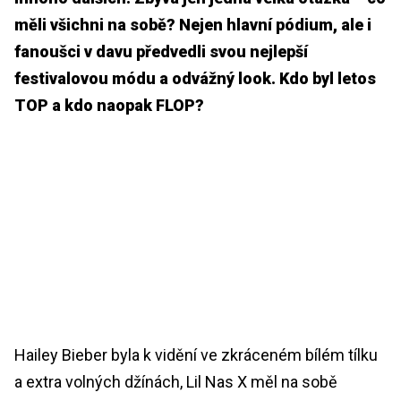
měli všichni na sobě? Nejen hlavní pódium, ale i
fanoušci v davu předvedli svou nejlepší
festivalovou módu a odvážný look. Kdo byl letos
TOP a kdo naopak FLOP?
Hailey Bieber byla k vidění ve zkráceném bílém tílku
a extra volných džínách, Lil Nas X měl na sobě