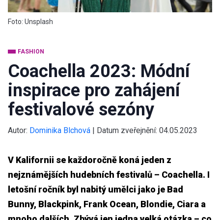
Foto: Unsplash
FASHION
Coachella 2023: Módní
inspirace pro zahájení
festivalové sezóny
Autor:
Dominika Blchová
|
Datum zveřejnění:
04.05.2023
V Kalifornii se každoročně koná jeden z
nejznámějších hudebních festivalů – Coachella. I
letošní ročník byl nabitý umělci jako je Bad
Bunny, Blackpink, Frank Ocean, Blondie, Ciara a
mnoho dalších. Zbývá jen jedna velká otázka – co