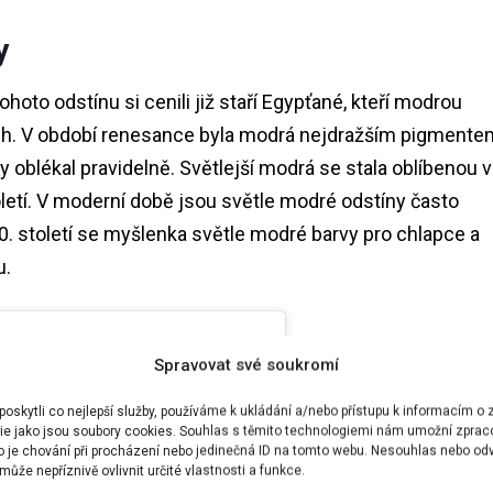
y
Tohoto odstínu si cenili již staří Egypťané, kteří modrou
cích. V období renesance byla modrá nejdražším pigmente
vy oblékal pravidelně. Světlejší modrá se stala oblíbenou v
oletí. V moderní době jsou světle modré odstíny často
0. století se myšlenka světle modré barvy pro chlapce a
u.
Spravovat své soukromí
skytli co nejlepší služby, používáme k ukládání a/nebo přístupu k informacím o z
ie jako jsou soubory cookies. Souhlas s těmito technologiemi nám umožní zprac
ko je chování při procházení nebo jedinečná ID na tomto webu. Nesouhlas nebo od
ůže nepříznivě ovlivnit určité vlastnosti a funkce.
retty color. 🥹🥰