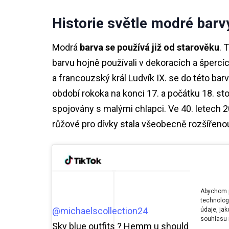
Historie světle modré barv
Modrá
barva se používá již od starověku
. 
barvu hojně používali v dekoracích a šper
a francouzský král Ludvík IX. se do této bar
období rokoka na konci 17. a počátku 18. st
spojovány s malými chlapci. Ve 40. letech 2
růžové pro dívky stala všeobecně rozšířeno
Abychom po
technolog
@michaelscollection24
údaje, ja
souhlasu m
Sky blue outfits ? Hemm u should hve this p