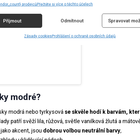
endor_count} prodejců
Přečtěte si více o těchto účelech
try
#musthave
#mixnmatch
ting souborů
tfitinspo
#skyblueoutfitoftheday
to obsah
Příjmout
Odmítnout
Spravovat mož
Zásady cookies
Prohlášení o ochraně osobních údajů
sky modré?
esky modrá nebo tyrkysová
se skvěle hodí k barvám, kte
ady patří svěží lila, růžová, světle vanilková žlutá a mátov
jako akcent, jsou
dobrou volbou neutrální barvy
,
vzhledu uklidňující nádech.