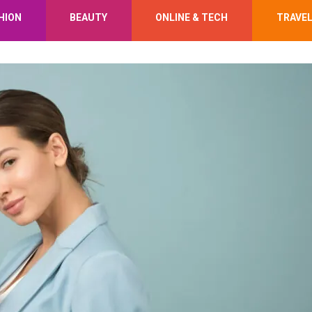
HION
BEAUTY
ONLINE & TECH
TRAVE