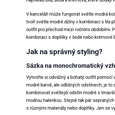
V kanceláři může fungovat světle modrá koš
tvoří světle modré džíny v kombinaci s lil
outfit pro přechod mezi ročními obdobími. Pr
kombinaci s doplňky v šedé nebo krémové b
Jak na správný styling?
Sázka na monochromatický vzh
Vytvořte si odvážný a bohatý outfit pomocí v
modré barvě, ale odlišných odstínech, je to
kombinovat světlejší odstín modré s tmavš
modrou halenkou. Stejně tak pár sepraných 
s různými materiály nebo doplňky. Jen se vy