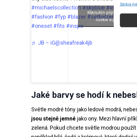
Správa {v
#michaelscollection
#skyblue
#viral
#must
Kliknutím přijmete marke
#fashion
#fyp
#blazer
#setbalzer
#top
#ou
cookie a povolíte ten
#oneset
#fits
#inspo
♬ JB – iG@sheafreak4jb
Jaké barvy se hodí k nebe
Světle modré tóny jako ledově modrá, neb
jsou stejně jemné
jako ony. Mezi hlavní příkl
zelená. Pokud chcete světle modrou použít 
například bílá, šedá a krémová, které dodají 