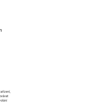
m
ařízení,
ovávat
volání