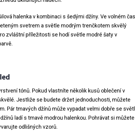
ilová halenka v kombinaci s šedými džíny. Ve volném ča
a pleteným svetrem a světle modrým trenčkotem skvělý
o zvláštní příležitosti se hodí světle modré šaty v
arvě.
led
rstvení tónů. Pokud vlastníte několik kusů oblečení v
 skvělé. Jestliže se budete držet jednoduchosti, můžete
ím. Pár tmavých džínů může vypadat velmi dobře se svět
džínů ladí s tmavě modrou halenkou. Pohrávat si můžete 
varujte odlišných vzorů.