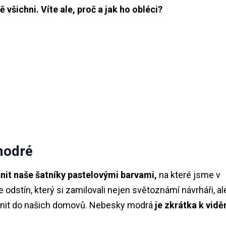
 všichni. Víte ale, proč a jak ho obléci?
modré
snit naše šatníky pastelovými barvami,
na které jsme v
odstín, který si zamilovali nejen světoznámí návrháři, al
ačlenit do našich domovů. Nebesky modrá
je zkrátka
k vidě