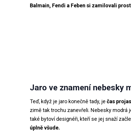
Balmain, Fendi a Feben si zamilovali prostě
Jaro ve znamení nebesky 
Teď, když je jaro konečně tady, je
čas proja
zimě tak trochu zanevřeli. Nebesky modrá je 
také bytoví designéři, kteří se jej snaží z
úplně všude.