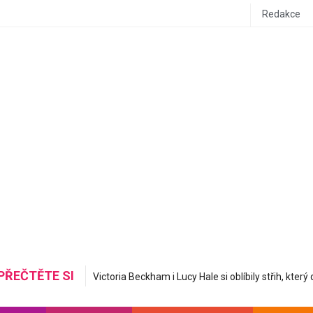
Redakce
PŘEČTĚTE SI
Mastná nerovná se hydratovaná: Korejská skinc