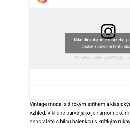
Kliknutím přijmete marketing 
cookie a povolíte tento ob
Příspěvek sdílený COS (@cos
Vintage model s širokým střihem a klasickým 
vzhled. V klidné barvě jako je námořnická m
nebo v létě s bílou halenkou s krátkým ruk