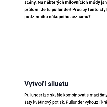
scény. Na některých milovnících módy jsme 
průlom. Je tu pullunder! Proč by tento st
podzimního nákupního seznamu?
Vytvoří siluetu
Pullunder lze skvěle kombinovat s maxi šat
šaty květinový potisk. Pullunder vykouzlí kr