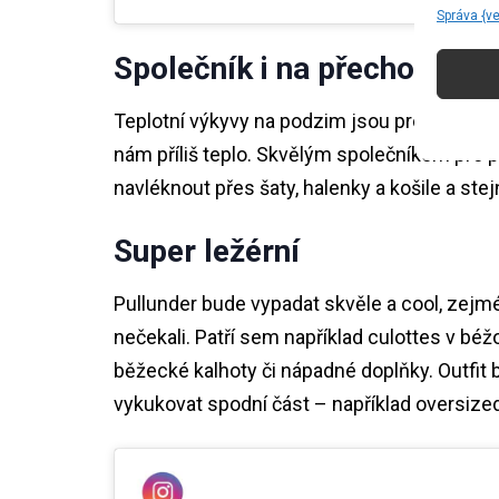
Správa {v
Společník i na přechodné o
Teplotní výkyvy na podzim jsou pro nás čast
nám příliš teplo. Skvělým společníkem pro 
navléknout přes šaty, halenky a košile a ste
Super ležérní
Pullunder bude vypadat skvěle a cool, zejm
nečekali. Patří sem například culottes v b
běžecké kalhoty či nápadné doplňky. Outfit
vykukovat spodní část – například oversize