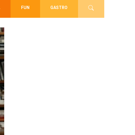
L
FUN
GASTRO