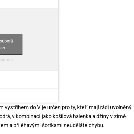
souborů
sah
stores)
výstřihem do V je určen pro ty, kteří mají rádi uvolněný
odrá, v kombinaci jako košilová halenka a džíny v zimě
ávem a přiléhavými šortkami neuděláte chybu.