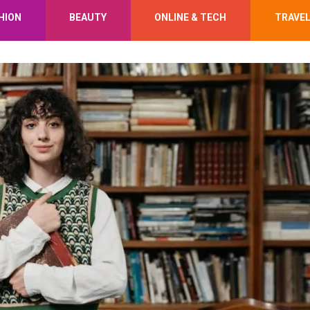
HION
BEAUTY
ONLINE & TECH
TRAVE