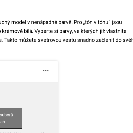
oduchý model v nenápadné barvě. Pro „tón v tónu“ jsou
 krémově bílá. Vyberte si barvy, ve kterých již vlastníte
íte. Takto můžete svetrovou vestu snadno začlenit do své
souborů
sah