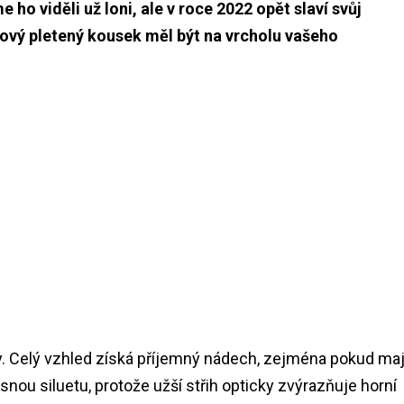
ho viděli už loni, ale v roce 2022 opět slaví svůj
ylový pletený kousek měl být na vrcholu vašeho
y. Celý vzhled získá příjemný nádech, zejména pokud maj
ásnou siluetu, protože užší střih opticky zvýrazňuje horní