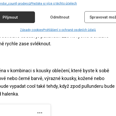
endor_count} prodejců
Přečtěte si více o těchto účelech
bdobí
Příjmout
Odmítnout
Spravovat mož
o velkou výzvou. Někdy se oblékáme příliš lehce, jindy je
Zásady cookies
Prohlášení o ochraně osobních údajů
přechodné období je pullunder. Lze ho rychle a snadno
jně rychle zase svléknout.
éna v kombinaci s kousky oblečení, které byste k sobě
éžové nebo černé barvě, výrazné kousky, kožené nebo
 bude vypadat cool také tehdy, když zpod pullunderu bude
d halenka.