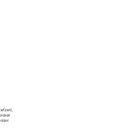
ařízení,
ovávat
volání