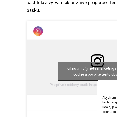
část těla a vytváří tak příznivé proporce. 
pásku.
Kliknutím přijmete marketing 
cookie a povolíte tento ob
Příspěvek sdílený outfit inspo | outfit ree
Abychom po
technolog
údaje, ja
souhlasu m