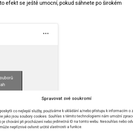
Tento efekt se ještě umocní, pokud sáhnete po širokém
souborů
sah
ls (@looksandfits)
Spravovat své soukromí
skytli co nejlepší služby, používáme k ukládání a/nebo přístupu k informacím o z
ie jako jsou soubory cookies. Souhlas s těmito technologiemi nám umožní zprac
ko je chování při procházení nebo jedinečná ID na tomto webu. Nesouhlas nebo od
ůže nepříznivě ovlivnit určité vlastnosti a funkce.