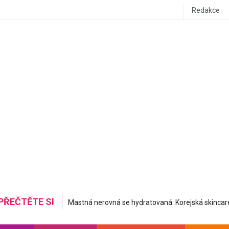
Redakce
PŘEČTĚTE SI
Do letadla stylově a pohodlně: Inspirujte se airport ou