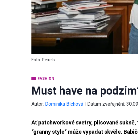
Foto: Pexels
FASHION
Must have na podzim?
Autor:
Dominika Blchová
|
Datum zveřejnění:
30.0
Ať patchworkové svetry, plisované sukně,
“granny style“ může vypadat skvěle. Babič