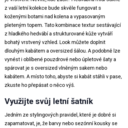
z vaší letní kolekce bude skvěle fungovat s
koženými botami nad kolena a vypasovaným
pleteným topem. Tato kombinace textur sestávající
z hladkého hedvábí a strukturované kůže vytváří
bohatý vrstvený vzhled. Look můžete doplnit
dlouhým kabátem a oversized šálou. A podobně lze
vynést i oblíbené pouzdrové nebo úpletové šaty a
spárovat je s oversized vlněným sakem nebo
kabátem. A místo toho, abyste si kabát stáhli v pase,
zkuste ho přepásat o něco výš.
Využijte svůj letní šatník
Jedním ze stylingových pravidel, které je dobré si
zapamatovat, je, že barvy nebo sezónní kousky se