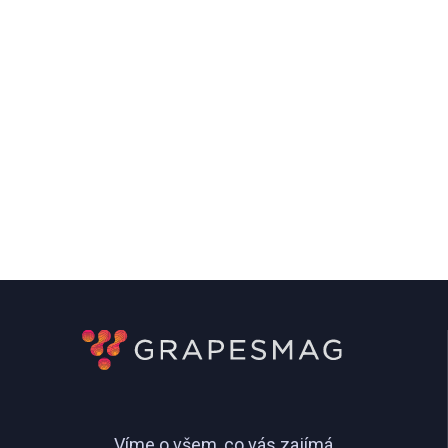
Víme o všem, co vás zajímá