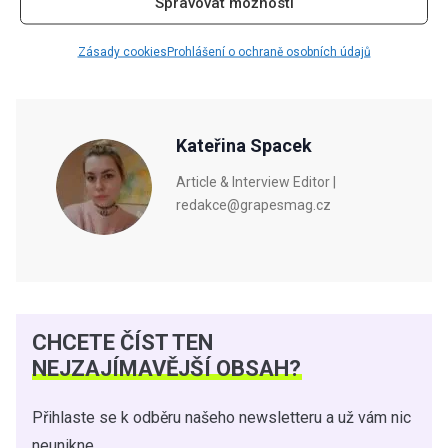
Spravovat možnosti
Zdroj:
Byrdie
Zásady cookies
Prohlášení o ochraně osobních údajů
Kateřina Spacek
Article & Interview Editor |
redakce@grapesmag.cz
CHCETE ČÍST TEN
NEJZAJÍMAVĚJŠÍ OBSAH?
Přihlaste se k odběru našeho newsletteru a už vám nic
neunikne.