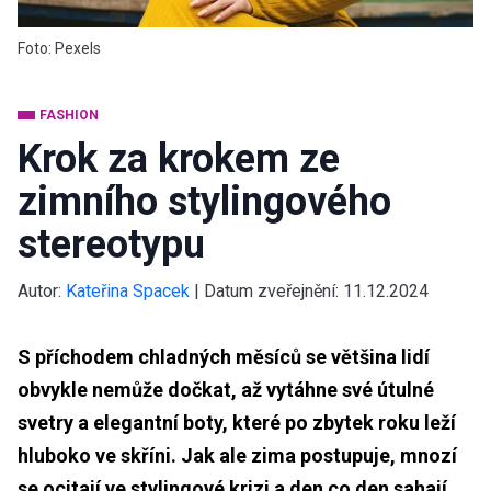
Foto: Pexels
FASHION
Krok za krokem ze
zimního stylingového
stereotypu
Autor:
Kateřina Spacek
|
Datum zveřejnění:
11.12.2024
S příchodem chladných měsíců se většina lidí
obvykle nemůže dočkat, až vytáhne své útulné
svetry a elegantní boty, které po zbytek roku leží
hluboko ve skříni. Jak ale zima postupuje, mnozí
se ocitají ve stylingové krizi a den co den sahají