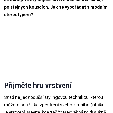
po stejných kouscích. Jak se vypořádat s módním
stereotypem?
Přijměte hru vrstvení
Snad nejjednodušší stylingovou technikou, kterou
můžete použít ke zpestření svého zimního šatníku,
je vrstvení. Nevíte, kde začít? Hedvábná midi sukně