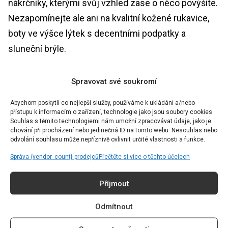
nákrčníky, kterými svůj vzhled zase o něco povýšíte.
Nezapomínejte ale ani na kvalitní kožené rukavice,
boty ve výšce lýtek s decentními podpatky a
sluneční brýle.
Spoléhejte se na základy
Spravovat své soukromí
Základní kousky jsou v zimě nezbytností, protože
Abychom poskytli co nejlepší služby, používáme k ukládání a/nebo
přístupu k informacím o zařízení, technologie jako jsou soubory cookies.
jsou zkrátka nadčasové. A pokud je doma nemáte,
Souhlas s těmito technologiemi nám umožní zpracovávat údaje, jako je
chování při procházení nebo jedinečná ID na tomto webu. Nesouhlas nebo
investujte do univerzálních základů jako přiléhavé
odvolání souhlasu může nepříznivě ovlivnit určité vlastnosti a funkce.
roláky, oversized svetry a kalhoty na míru, které lze
Správa {vendor_count} prodejců
Přečtěte si více o těchto účelech
bez námahy vrstvit. Tyto kousky mohou sloužit jako
pevný základ a lze s nimi vytvořit jakýkoliv outfit. A to
Příjmout
ať už je cílem minimalistický vzhled, nebo chcete
Odmítnout
dosáhnout laškovné hravosti.