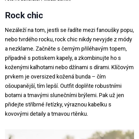
Rock chic
Nezáleží na tom, jestli se řadíte mezi fanoušky popu,
nebo tvrdého rocku, rock chic nikdy nevyjde z módy
a nezklame. Začněte s černým přiléhavým topem,
případně s potiskem kapely, a zkombinujte ho s
koženými kalhotami nebo džínami s dírami. Klíčovým
prvkem je oversized kožená bunda – čím
ošoupanější, tím lepší. Outfit doplňte robustními
botami a tmavými slunečními brýlemi. Pak už jen
přidejte stříbrné řetízky, výraznou kabelku s
kovovými detaily a tmavou rtěnku.