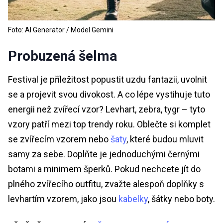
Foto: AI Generator / Model Gemini
Probuzená šelma
Festival je příležitost popustit uzdu fantazii, uvolnit
se a projevit svou divokost. A co lépe vystihuje tuto
energii než zvířecí vzor? Levhart, zebra, tygr – tyto
vzory patří mezi top trendy roku. Oblečte si komplet
se zvířecím vzorem nebo
šaty
, které budou mluvit
samy za sebe. Doplňte je jednoduchými černými
botami a minimem šperků. Pokud nechcete jít do
plného zvířecího outfitu, zvažte alespoň doplňky s
levhartím vzorem, jako jsou
kabelky
, šátky nebo boty.