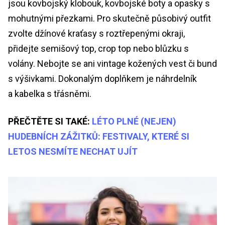
jsou kovbojský klobouk, kovbojské boty a opasky s
mohutnými přezkami. Pro skutečně působivý outfit
zvolte džínové kraťasy s roztřepenými okraji,
přidejte semišový top, crop top nebo blůzku s
volány. Nebojte se ani vintage kožených vest či bund
s výšivkami. Dokonalým doplňkem je náhrdelník
a kabelka s třásněmi.
PŘEČTĚTE SI TAKÉ:
LÉTO PLNÉ (NEJEN)
HUDEBNÍCH ZÁŽITKŮ: FESTIVALY, KTERÉ SI
LETOS NESMÍTE NECHAT UJÍT