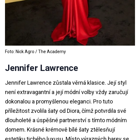
Foto: Nick Agro / The Academy
Jennifer Lawrence
Jennifer Lawrence zůstala věrná klasice. Její styl
není extravagantní a její módní volby vždy zaručují
dokonalou a promyšlenou eleganci. Pro tuto
příležitost zvolila šaty od Diora, čímž potvrdila své
dlouholeté a úspěšné partnerství s tímto módním
domem. Krásné krémově bílé šaty ztělesňují
estetiku tichého luxusu. Místo výrazných barev se