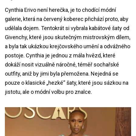
Cynthia Erivo není herečka, je to chodící módní
galerie, která na červený koberec přichází proto, aby
udělala dojem. Tentokrát si vybrala kabátové šaty od
Givenchy, které jsou skutečným mistrovským dílem,
a byla tak ukázkou krejčovského umění a odvážného
postoje. Cynthia je jednou z mála hvězd, které
dokáží nosit vizuálně náročné, téměř sochařské
outfity, aniž by jimi byla přemožena. Nejedná se
pouze o klasické „hezké“ šaty, které jsou sázkou na
jistotu, ale o módní volbu pro znalce.