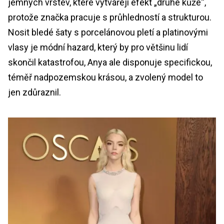
jemných vrstev, které vytvářejí efekt „druhé kůže“,
protože značka pracuje s průhledností a strukturou.
Nosit bledé šaty s porcelánovou pletí a platinovými
vlasy je módní hazard, který by pro většinu lidí
skončil katastrofou, Anya ale disponuje specifickou,
téměř nadpozemskou krásou, a zvolený model to
jen zdůraznil.