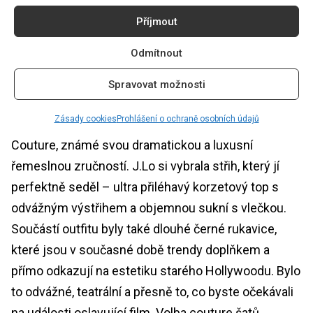
Příjmout
Odmítnout
Foto: Nick Agro / The Academy
Spravovat možnosti
Jennifer Lopez
Zásady cookies
Prohlášení o ochraně osobních údajů
Jennifer Lopez předvedla róbu z dílny Tamary Ralph
Couture, známé svou dramatickou a luxusní
řemeslnou zručností. J.Lo si vybrala střih, který jí
perfektně seděl – ultra přiléhavý korzetový top s
odvážným výstřihem a objemnou sukní s vlečkou.
Součástí outfitu byly také dlouhé černé rukavice,
které jsou v současné době trendy doplňkem a
přímo odkazují na estetiku starého Hollywoodu. Bylo
to odvážné, teatrální a přesně to, co byste očekávali
na události oslavující film. Volba couture šatů