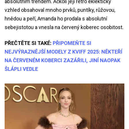
absolutním trendem. Ačkoli její retro eklektický
vzhled obsahoval mnoho prvků, puntíky, růžovou,
hnědou a peří, Amanda ho prodala s absolutní
sebejistotou a vnesla na červený koberec osobitost.
PŘEČTĚTE SI TAKÉ:
PŘIPOMEŇTE SI
NEJVÝRAZNĚJŠÍ MODELY Z KVIFF 2025: NĚKTEŘÍ
NA ČERVENÉM KOBERCI ZAZÁŘILI, JINÍ NAOPAK
ŠLÁPLI VEDLE