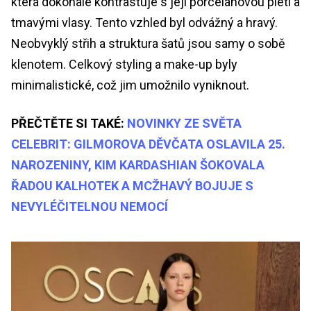
která dokonale kontrastuje s její porcelánovou pletí a
tmavými vlasy. Tento vzhled byl odvážný a hravý.
Neobvyklý střih a struktura šatů jsou samy o sobě
klenotem. Celkový styling a make-up byly
minimalistické, což jim umožnilo vyniknout.
PŘEČTĚTE SI TAKÉ:
NOVINKY ZE SVĚTA
CELEBRIT: GILMOROVA DĚVČATA OSLAVILA 25.
NAROZENINY, KIM KARDASHIAN ŠOKOVALA
ŘADOU KALHOTEK A MCŽHAVÝ BOJUJE S
NEVYLÉČITELNOU NEMOCÍ