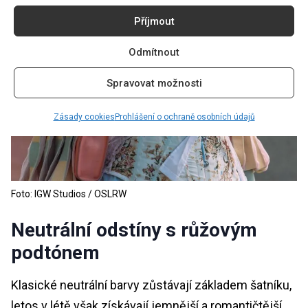
Příjmout
Odmítnout
Spravovat možnosti
Zásady cookies
Prohlášení o ochraně osobních údajů
Foto: IGW Studios / OSLRW
Neutrální odstíny s růžovým
podtónem
Klasické neutrální barvy zůstávají základem šatníku,
letos v létě však získávají jemnější a romantičtější