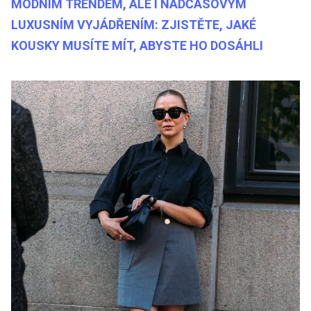
MÓDNÍM TRENDEM, ALE I NADČASOVÝM
LUXUSNÍM VYJÁDŘENÍM: ZJISTĚTE, JAKÉ
KOUSKY MUSÍTE MÍT, ABYSTE HO DOSÁHLI