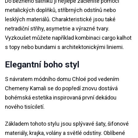
Do běžného šatníku ji nejlépe začleníte pomocí
metalických doplňků, stříbrných odstínů nebo
lesklých materiálů. Charakteristické jsou také
netradiční střihy, asymetrie a výrazné tvary.
Vyzkoušet můžete například kombinaci cargo kalhot
s topy nebo bundami s architektonickými liniemi.
Elegantní boho styl
S návratem módního domu Chloé pod vedením
Chemeny Kamali se do popředí znovu dostává
bohémská estetika inspirovaná první dekádou
nového tisíciletí.
Základem tohoto stylu jsou splývavé šaty, šifonové
materiály, krajka, volány a světlé odstíny. Oblíbené