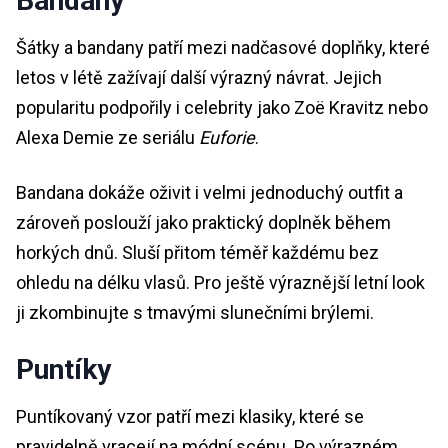
Bandany
Šátky a bandany patří mezi nadčasové doplňky, které
letos v létě zažívají další výrazný návrat. Jejich
popularitu podpořily i celebrity jako Zoë Kravitz nebo
Alexa Demie ze seriálu
Euforie
.
Bandana dokáže oživit i velmi jednoduchý outfit a
zároveň poslouží jako praktický doplněk během
horkých dnů. Sluší přitom téměř každému bez
ohledu na délku vlasů. Pro ještě výraznější letní look
ji zkombinujte s tmavými slunečními brýlemi.
Puntíky
Puntíkovaný vzor patří mezi klasiky, které se
pravidelně vracejí na módní scénu. Po výrazném