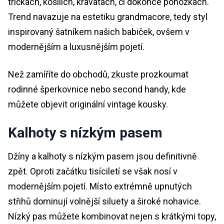
tričkách, košilích, kravatách, či dokonce ponožkách.
Trend navazuje na estetiku grandmacore, tedy styl
inspirovaný šatníkem našich babiček, ovšem v
modernějším a luxusnějším pojetí.
Než zamíříte do obchodů, zkuste prozkoumat
rodinné šperkovnice nebo second handy, kde
můžete objevit originální vintage kousky.
Kalhoty s nízkým pasem
Džíny a kalhoty s nízkým pasem jsou definitivně
zpět. Oproti začátku tisíciletí se však nosí v
modernějším pojetí. Místo extrémně upnutých
střihů dominují volnější siluety a široké nohavice.
Nízký pas můžete kombinovat nejen s krátkými topy,