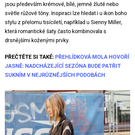
jsou především krémové, bílé, jemně žluté nebo
světle růžové tóny. Inspiraci lze hledat i u ikon boho
stylu z přelomu tisíciletí, například u Sienny Miller,
která romantické šaty často kombinovala s
drsnějšími koženými prvky.
PŘEČTĚTE SI TAKÉ:
PŘEHLÍDKOVÁ MOLA HOVOŘÍ
JASNĚ: NADCHÁZEJÍCÍ SEZÓNA BUDE PATŘIT
SUKNÍM V NEJRŮZNĚJŠÍCH PODOBÁCH