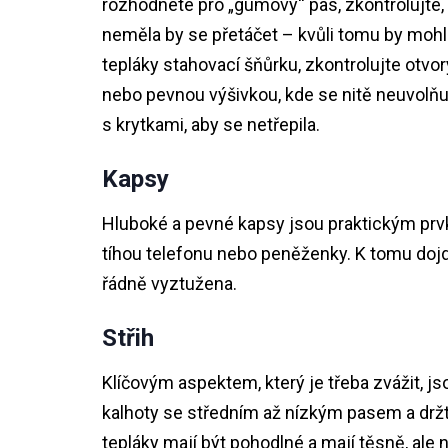
rozhodnete pro „gumový“ pas, zkontrolujte, j
neměla by se přetáčet – kvůli tomu by mohlo
tepláky stahovací šňůrku, zkontrolujte otvo
nebo pevnou výšivkou, kde se nitě neuvolňu
s krytkami, aby se netřepila.
Kapsy
Hluboké a pevné kapsy jsou praktickým prvk
tíhou telefonu nebo peněženky. K tomu dojd
řádně vyztužena.
Střih
Klíčovým aspektem, který je třeba zvážit, js
kalhoty se středním až nízkým pasem a držt
tepláky mají být pohodlné a mají těsně, ale 