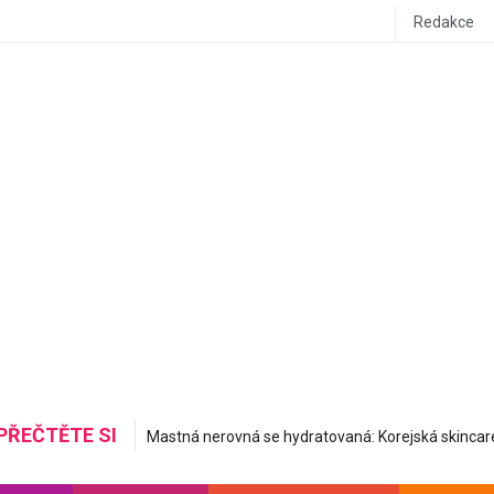
Redakce
PŘEČTĚTE SI
Do letadla stylově a pohodlně: Inspirujte se airport ou