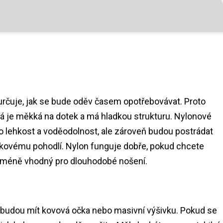
e určuje, jak se bude oděv časem opotřebovávat. Proto
erá je měkká na dotek a má hladkou strukturu. Nylonové
ko lehkost a voděodolnost, ale zároveň budou postrádat
 celkovému pohodlí. Nylon funguje dobře, pokud chcete
e méně vhodný pro dlouhodobé nošení.
 budou mít kovová očka nebo masivní výšivku. Pokud se