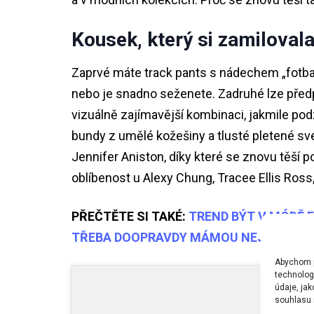
Kousek, který si zamilovala
Zaprvé máte track pants s nádechem „fotb
nebo je snadno seženete. Zadruhé lze předp
vizuálně zajímavější kombinaci, jakmile po
bundy z umělé kožešiny a tlusté pletené svet
Jennifer Aniston, díky které se znovu těší 
oblíbenost u Alexy Chung, Tracee Ellis Ros
PŘEČTĚTE SI TAKÉ:
TREND BÝT V MÓDĚ 
TŘEBA DOOPRAVDY MÁMOU NEJSTE
Abychom po
technolog
údaje, ja
souhlasu m