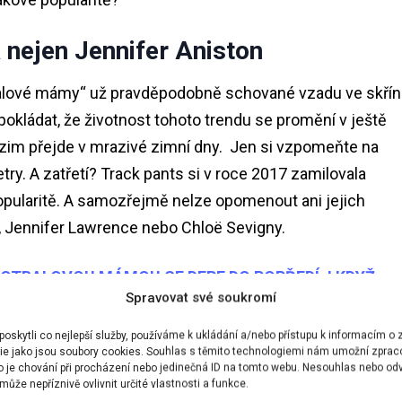
 nejen Jennifer Aniston
alové mámy“ už pravděpodobně schované vzadu ve skřín
okládat, že životnost tohoto trendu se promění v ještě
dzim přejde v mrazivé zimní dny. Jen si vzpomeňte na
ry. A zatřetí? Track pants si v roce 2017 zamilovala
popularitě. A samozřejmě nelze opomenout ani jejich
s, Jennifer Lawrence nebo Chloë Sevigny.
FOTBALOVOU MÁMOU SE DERE DO POPŘEDÍ, I KDYŽ
Spravovat své soukromí
skytli co nejlepší služby, používáme k ukládání a/nebo přístupu k informacím o z
ie jako jsou soubory cookies. Souhlas s těmito technologiemi nám umožní zprac
ko je chování při procházení nebo jedinečná ID na tomto webu. Nesouhlas nebo od
ůže nepříznivě ovlivnit určité vlastnosti a funkce.