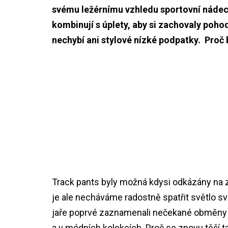
svému ležérnímu vzhledu sportovní nádech
kombinují s úplety, aby si zachovaly pohod
nechybí ani stylové nízké podpatky. Proč b
Track pants byly možná kdysi odkázány na 
je ale necháváme radostně spatřit světlo s
jaře poprvé zaznamenali nečekané obměny t
a v módních kolekcích. Proč se znovu těší t