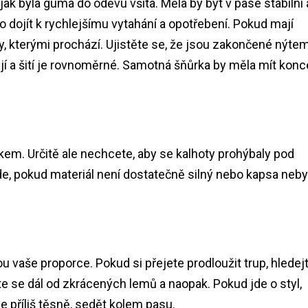
ak byla guma do oděvu všita. Měla by být v pase stabilní 
 dojít k rychlejšímu vytahání a opotřebení. Pokud mají
ry, kterými prochází. Ujistěte se, že jsou zakončené nýte
jí a šití je rovnoměrné. Samotná šňůrka by měla mít konc
em. Určitě ale nechcete, aby se kalhoty prohýbaly pod
e, pokud materiál není dostatečně silný nebo kapsa neby
ou vaše proporce. Pokud si přejete prodloužit trup, hledej
e se dál od zkrácených lemů a naopak. Pokud jde o styl,
ne příliš těsně, sedět kolem pasu.