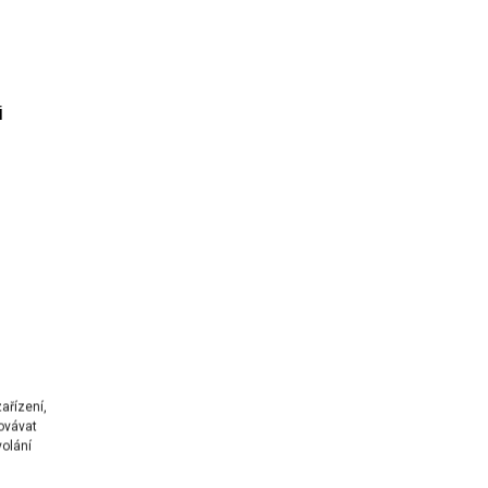
i
ařízení,
ovávat
volání