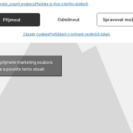
endor_count} prodejců
Přečtěte si více o těchto účelech
Příjmout
Odmítnout
Spravovat mož
Zásady cookies
Prohlášení o ochraně osobních údajů
 přijmete marketing souborů
e a povolíte tento obsah