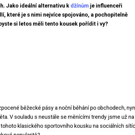
. Jako ideální alternativu k
džínům
je influenceři
lí, které je s nimi nejvíce spojováno, a pochopitelně
yste si letos měli tento kousek pořídit i vy?
zpocené běžecké pásy a noční běhání po obchodech, nyn
věta. V souladu s neustále se měnícími trendy jsme už na
ohoto klasického sportovního kousku na sociálních sítí
akové popularitě?