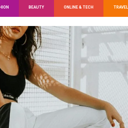
HION
BEAUTY
ONLINE & TECH
TRAVE