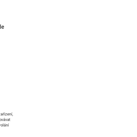
le
ařízení,
ovávat
volání