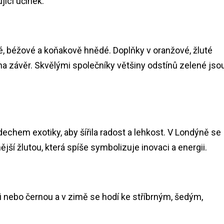
jící účinek.
é, béžové a koňakově hnědé. Doplňky v oranžové, žluté
na závěr. Skvělými společníky většiny odstínů zelené jso
dechem exotiky, aby šířila radost a lehkost. V Londýně se
ší žlutou, která spíše symbolizuje inovaci a energii.
i nebo černou a v zimě se hodí ke stříbrným, šedým,