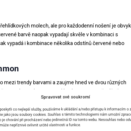
přehlídkových molech, ale pro každodenní nošení je obvyk
ě červené barvě naopak vypadají skvěle v kombinaci s
šak vypadá i kombinace několika odstínů červené nebo
immon
to mezi trendy barvami a zaujme hned ve dvou různých
 čest svému názvu a vypadá velmi intenzivně zářivě, u
Spravovat své soukromí
éměř korálový odstín.
skytli co nejlepší služby, používáme k ukládání a/nebo přístupu k informacím o z
?
ie jako jsou soubory cookies. Souhlas s těmito technologiemi nám umožní zprac
ko je chování při procházení nebo jedinečná ID na tomto webu. Nesouhlas nebo od
ůže nepříznivě ovlivnit určité vlastnosti a funkce.
dou pro oranžovou stejně vděčnými stylovými partnery