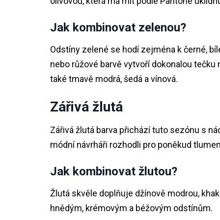
olivovou, která má mít podle Pantone uklidňu
Jak kombinovat zelenou?
Odstíny zelené se hodí zejména k černé, bíl
nebo růžové barvě vytvoří dokonalou tečku 
také tmavě modrá, šedá a vínová.
Zářivá žlutá
Zářivá žlutá barva přichází tuto sezónu s ná
módní návrháři rozhodli pro poněkud tlumeněj
Jak kombinovat žlutou?
Žlutá skvěle doplňuje džínově modrou, khak
hnědým, krémovým a béžovým odstínům.