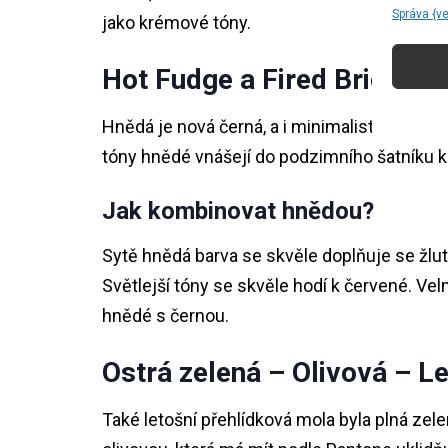
Správa {v
jako krémové tóny.
Hot Fudge a Fired Brick
Hnědá je nová černá, a i minimalistické šatn
tóny hnědé vnášejí do podzimního šatníku kli
Jak kombinovat hnědou?
Sytě hnědá barva se skvěle doplňuje se žlu
Světlejší tóny se skvěle hodí k červené. 
hnědé s černou.
Ostrá zelená – Olivová – L
Také letošní přehlídková mola byla plná zele