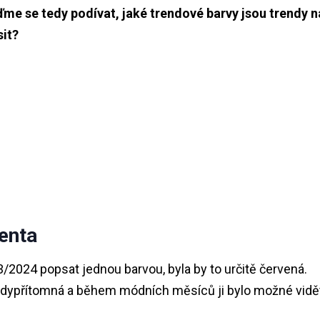
ďme se tedy podívat, jaké trendové barvy jsou trendy n
sit?
enta
24 popsat jednou barvou, byla by to určitě červená.
všudypřítomná a během módních měsíců ji bylo možné vidě