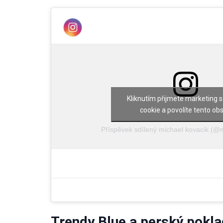
Kliknutím přijmete marketing 
cookie a povolíte tento ob
Příspěvek sdílený michael kovacik (@
Trendy Blue a perský pokla