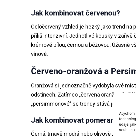
Jak kombinovat červenou?
Celočervený vzhled je hezký jako trend na 
příliš intenzivní. Jednotlivé kousky v zářiv
krémově bílou, černou a béžovou. Úžasně v
vínové.
Červeno-oranžová a Pers
Oranžová si jednoznačně vydobyla své mís
odstínech. Zatímco „červená oranžová” dělá
„persimmonové” se trendy stává jemnější, t
Abychom po
Jak kombinovat pomerančovou
technolog
údaje, ja
souhlasu m
Černá, tmavě modrá nebo olivově zelená bu