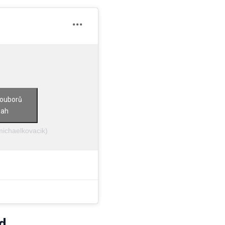
souborů
sah
michaelkovacik)
d