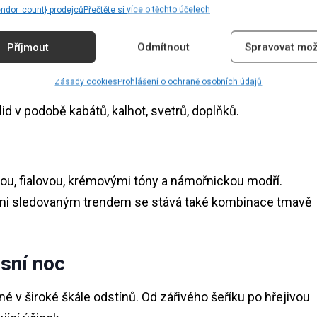
endor_count} prodejců
Přečtěte si více o těchto účelech
Příjmout
Odmítnout
Spravovat mož
Zásady cookies
Prohlášení o ochraně osobních údajů
íky si podmanily mnohé odstíny této barvy. Teplé a syté
d v podobě kabátů, kalhot, svetrů, doplňků.
tou, fialovou, krémovými tóny a námořnickou modří.
Velmi sledovaným trendem se stává také kombinace tmavě
esní noc
né v široké škále odstínů. Od zářivého šeříku po hřejivou