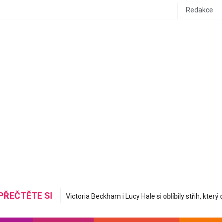
Redakce
PŘEČTĚTE SI
Mastná nerovná se hydratovaná: Korejská skincare 