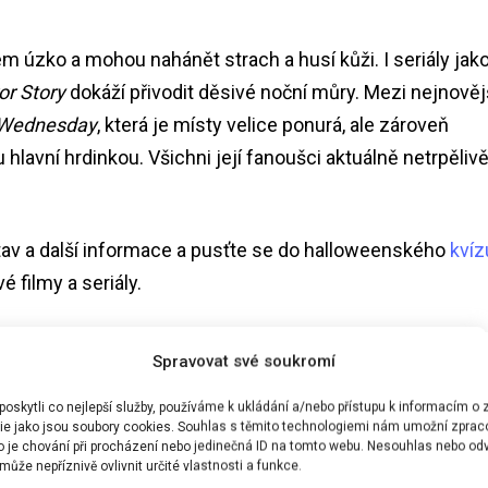
em úzko a mohou nahánět strach a husí kůži. I seriály jak
or Story
dokáží přivodit děsivé noční můry. Mezi nejnověj
Wednesday
, která je místy velice ponurá, ale zároveň
avní hrdinkou. Všichni její fanoušci aktuálně netrpěliv
stav a další informace a pusťte se do halloweenského
kvíz
é filmy a seriály.
Spravovat své soukromí
skytli co nejlepší služby, používáme k ukládání a/nebo přístupu k informacím o z
ie jako jsou soubory cookies. Souhlas s těmito technologiemi nám umožní zprac
ko je chování při procházení nebo jedinečná ID na tomto webu. Nesouhlas nebo od
ůže nepříznivě ovlivnit určité vlastnosti a funkce.