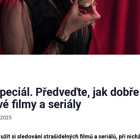
peciál. Předveďte, jak dobře
é filmy a seriály
.2025
užít si sledování strašidelných filmů a seriálů, při nich