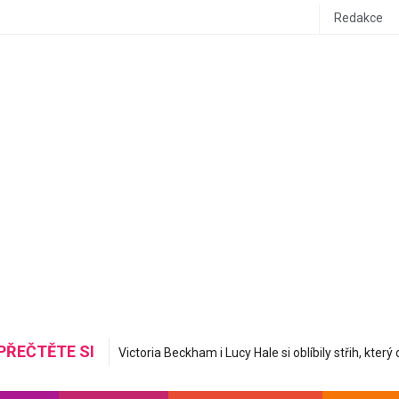
Redakce
PŘEČTĚTE SI
Mastná nerovná se hydratovaná: Korejská skincare 