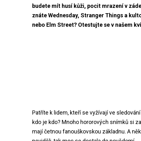
budete mít husí kůži, pocit mrazení v záde
znáte Wednesday, Stranger Things a kulto
nebo Elm Street? Otestujte se v našem kv
Patříte k lidem, kteří se vyžívají ve sledová
kdo je kdo? Mnoho hororových snímků si za 
mají četnou fanouškovskou základnu. A někte
neviděli, tak moc se dostala do povědomí.