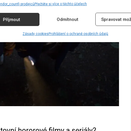
endor_count} prodejců
Přečtěte si více o těchto účelech
Příjmout
Odmítnout
Spravovat mož
Zásady cookies
Prohlášení o ochraně osobních údajů
tovní hororové filmy a seriály?