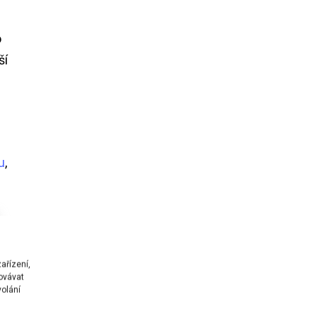
o
ší
ě
u
,
ařízení,
ovávat
volání