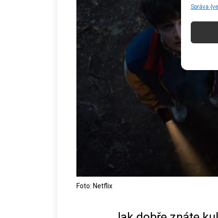
Správa {v
Foto: Netflix
Jak dobře znáte kul