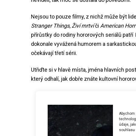
Nejsou to pouze filmy, z nichž může být lid
Stranger Things
,
Živí mrtví
či
American Horr
přírůstky do rodiny hororových seriálů patří
dokonale vyvážená humorem a sarkastickou hl
očekávají třetí sérii.
Utřiďte si v hlavě místa, jména hlavních po
který odhalí, jak dobře znáte kultovní hororov
Abychom po
technolog
údaje, ja
souhlasu m