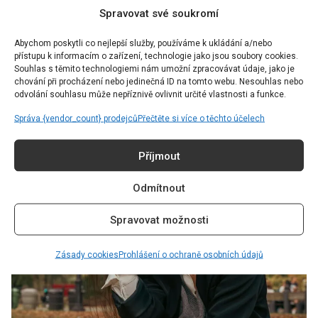
Blejzr jako povinná výbava každého
Spravovat své soukromí
šatníku: Naučte se ho nosit pro každou
Abychom poskytli co nejlepší služby, používáme k ukládání a/nebo
příležitost
přístupu k informacím o zařízení, technologie jako jsou soubory cookies.
Souhlas s těmito technologiemi nám umožní zpracovávat údaje, jako je
Autor:
Dominika Blchová
29.12.2024
chování při procházení nebo jedinečná ID na tomto webu. Nesouhlas nebo
odvolání souhlasu může nepříznivě ovlivnit určité vlastnosti a funkce.
Kdyby byl počet kusů oblečení, které může obsahovat
Správa {vendor_count} prodejců
Přečtěte si více o těchto účelech
ženský šatník, omezený, co by v něm přesto málokomu
chybělo? Blejzr. Ženy totiž mohou i […]
Příjmout
Odmítnout
Spravovat možnosti
Zásady cookies
Prohlášení o ochraně osobních údajů