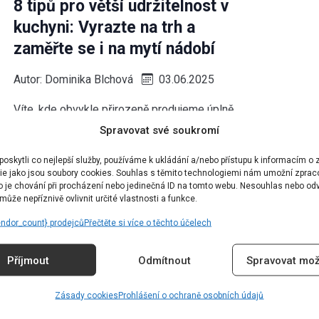
8 tipů pro větší udržitelnost v
kuchyni: Vyrazte na trh a
zaměřte se i na mytí nádobí
Autor:
Dominika Blchová
03.06.2025
Víte, kde obvykle přirozeně produjeme úplně
nejvíce odpadu? Doma v kuchyni. Nejenže
Spravovat své soukromí
vyhazujeme spoustu plastových obalů, ale v koši
skytli co nejlepší služby, používáme k ukládání a/nebo přístupu k informacím o z
často končí i potraviny. […]
ie jako jsou soubory cookies. Souhlas s těmito technologiemi nám umožní zprac
ko je chování při procházení nebo jedinečná ID na tomto webu. Nesouhlas nebo od
ůže nepříznivě ovlivnit určité vlastnosti a funkce.
LIFESTYLE
endor_count} prodejců
Přečtěte si více o těchto účelech
Stop plýtvání: Využít se dají i
banánové slupky, a to hned
Příjmout
Odmítnout
Spravovat mož
několika způsoby
Zásady cookies
Prohlášení o ochraně osobních údajů
Autor:
Dominika Blchová
25.03.2025