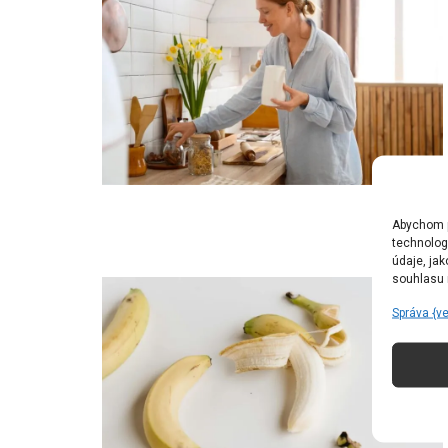
Abychom po
technolog
údaje, ja
souhlasu m
Správa {v