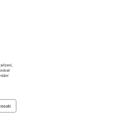
ařízení,
ovávat
volání
nosti