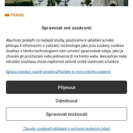
TRAVEL
Hledáte cestovatelskou inspiraci?
Spravovat své soukromí
Poznejte letos nejpodceňovanější
evropské destinace
Abychom poskytli co nejlepší služby, používáme k ukládání a/nebo
přístupu k informacím o zařízení, technologie jako jsou soubory cookies.
Souhlas s těmito technologiemi nám umožní zpracovávat údaje, jako je
Autor:
Kateřina Spacek
26.01.2025
chování při procházení nebo jedinečná ID na tomto webu. Nesouhlas nebo
odvolání souhlasu může nepříznivě ovlivnit určité vlastnosti a funkce.
Pro některé je v lednu zima už moc dlouhá a utíkají tam, kde
Správa {vendor_count} prodejců
Přečtěte si více o těchto účelech
je alespoň o něco tepleji, jiní plní své bucket listy […]
Příjmout
Odmítnout
Spravovat možnosti
Zásady cookies
Prohlášení o ochraně osobních údajů