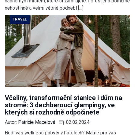
nádherným místem, které si zamilujete. I přes jeho poměrně
nehostinné a velmi větrné podnebí […]
TRAVEL
Včelíny, transformační stanice i dům na
stromě: 3 dechberoucí glampingy, ve
kterých si rozhodně odpočinete
Autor:
Patricie Macelová
02.02.2024
Nudí vás wellness pobyty v hotelech? Máme pro vás