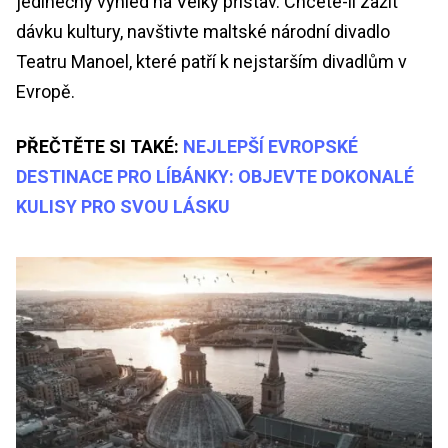
jedinečný výhled na Velký přístav. Chcete-li zažít
dávku kultury, navštivte maltské národní divadlo
Teatru Manoel, které patří k nejstarším divadlům v
Evropě.
PŘEČTĚTE SI TAKÉ:
NEJLEPŠÍ EVROPSKÉ
DESTINACE PRO LÍBÁNKY: OBJEVTE DOKONALÉ
KULISY PRO SVOU LÁSKU