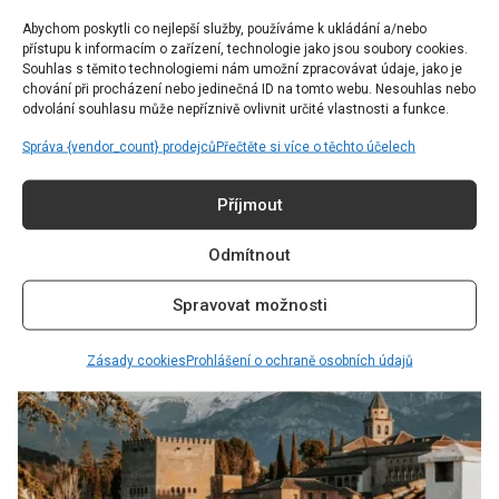
jejího rozlehlého areálu a několika paláců. Jen si
Abychom poskytli co nejlepší služby, používáme k ukládání a/nebo
nezapomeňte rezervovat vstupenky s dostatečným
přístupu k informacím o zařízení, technologie jako jsou soubory cookies.
předstihem, protože se jedná o špičkově hodnocené
Souhlas s těmito technologiemi nám umožní zpracovávat údaje, jako je
chování při procházení nebo jedinečná ID na tomto webu. Nesouhlas nebo
místo. Jen kousek od La Alhambry se nachází
odvolání souhlasu může nepříznivě ovlivnit určité vlastnosti a funkce.
vyhlídka Mirador de San Nicolás s panoramatickým
Správa {vendor_count} prodejců
Přečtěte si více o těchto účelech
výhledem na město. Poté se projděte po Paseo de
los Tristes u řeky a zajděte do jedné z mnoha
Příjmout
restaurací, kde se podávají úžasné tapas.
Odmítnout
Spravovat možnosti
Zásady cookies
Prohlášení o ochraně osobních údajů