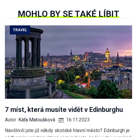
MOHLO BY SE TAKÉ LÍBIT
TRAVEL
7 míst, která musíte vidět v Edinburghu
Autor:
Káťa Matoušková
16.11.2023
Navštívili jste již někdy skotské hlavní město? Edinburgh je