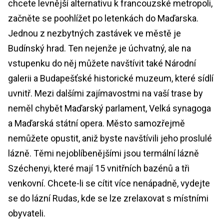
chcete levnější alternativu k francouzské metropoli,
začněte se poohlížet po letenkách do Maďarska.
Jednou z nezbytných zastávek ve městě je
Budínský hrad. Ten nejenže je úchvatný, ale na
vstupenku do něj můžete navštívit také Národní
galerii a Budapešťské historické muzeum, které sídlí
uvnitř. Mezi dalšími zajímavostmi na vaší trase by
neměl chybět Maďarský parlament, Velká synagoga
a Maďarská státní opera. Město samozřejmě
nemůžete opustit, aniž byste navštívili jeho proslulé
lázně. Těmi nejoblíbenějšími jsou termální lázně
Széchenyi, které mají 15 vnitřních bazénů a tři
venkovní. Chcete-li se cítit více nenápadně, vydejte
se do lázní Rudas, kde se lze zrelaxovat s místními
obyvateli.