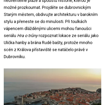
neuvěřitelné pláže a spoustu historie, kterou je
možné prozkoumat. Projděte se dubrovnickým
Starým městem, obdivujte architekturu v barokním
stylu a přeneste se do minulosti. Při toulkách
vápencem dlážděnými ulicemi mohou fanoušci
seriálu
Hra o trůny
rozpoznat lokace ze seriálu jako
Ulička hanby a brána Rudé bašty, protože mnoho
scén z Králova přístaviště se natáčelo právě v
Dubrovníku.