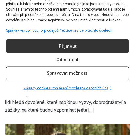
přístupu k informacím o zařízení, technologie jako jsou soubory cookies.
Souhlas s těmito technologiemi nám umožní zpracovávat údaje, jako je
chování při procházení nebo jedinečná ID na tomto webu. Nesouhlas nebo
odvolání souhlasu může nepříznivě ovlivnit určité vlastnosti a funkce.
Správa {vendor_count} prodejců
Přečtěte si více o těchto účelech
TRAVEL
Příjmout
Dovolená u bazénu už nestačí:
Darecations ukazují nový způsob
Odmítnout
cestování
Spravovat možnosti
Autor:
Kateřina Spacek
17.07.2026
Zásady cookies
Prohlášení o ochraně osobních údajů
Ležení na pláži už mnoha cestovatelům nestačí. Stále více
lidí hledá dovolené, které nabídnou výzvy, dobrodružství a
zážitky, na které budou vzpomínat ještě […]