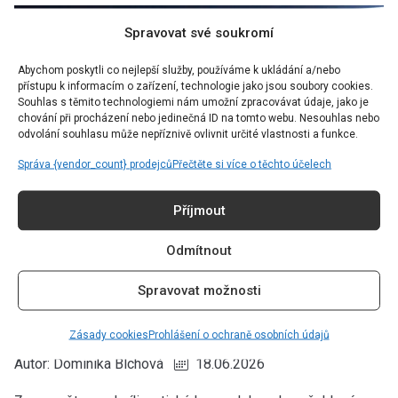
Spravovat své soukromí
Abychom poskytli co nejlepší služby, používáme k ukládání a/nebo
přístupu k informacím o zařízení, technologie jako jsou soubory cookies.
Souhlas s těmito technologiemi nám umožní zpracovávat údaje, jako je
chování při procházení nebo jedinečná ID na tomto webu. Nesouhlas nebo
odvolání souhlasu může nepříznivě ovlivnit určité vlastnosti a funkce.
Správa {vendor_count} prodejců
Přečtěte si více o těchto účelech
Příjmout
Odmítnout
FASHION
Spravovat možnosti
Nejžádanější kousek léta 2026 vypadá
jako ze skříně po babičce
Zásady cookies
Prohlášení o ochraně osobních údajů
Autor:
Dominika Blchová
18.06.2026