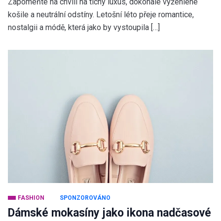
Zapomeňte na chvíli na tichý luxus, dokonale vyžehlené
košile a neutrální odstíny. Letošní léto přeje romantice,
nostalgii a módě, která jako by vystoupila […]
FASHION
SPONZOROVÁNO
Dámské mokasíny jako ikona nadčasové