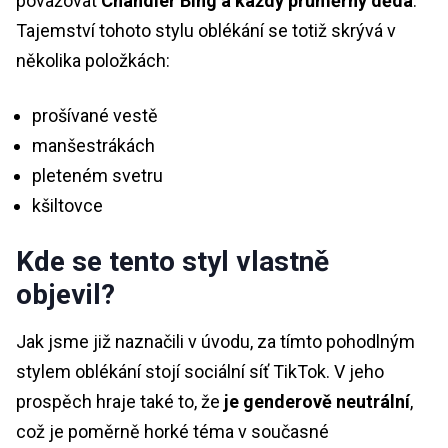
považovat
Chandler Bing a každý průměrný děda
.
Tajemství tohoto stylu oblékání se totiž skrývá v
několika položkách:
prošívané vestě
manšestrákách
pleteném svetru
kšiltovce
Kde se tento styl vlastně
objevil?
Jak jsme již naznačili v úvodu, za tímto pohodlným
stylem oblékání stojí sociální síť TikTok. V jeho
prospěch hraje také to, že
je genderově neutrální
,
což je poměrně horké téma v současné