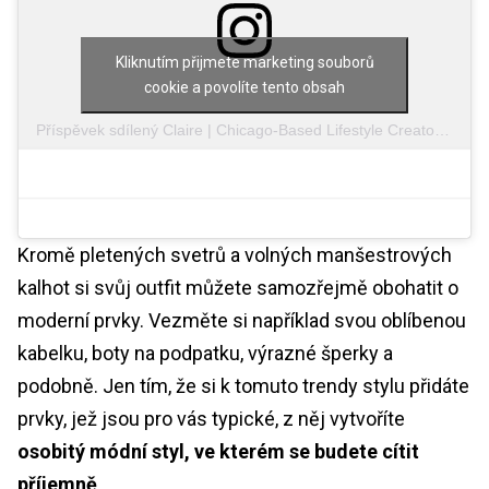
Kliknutím přijmete marketing souborů
cookie a povolíte tento obsah
Příspěvek sdílený Claire | Chicago-Based Lifestyle Creator (@claire.lajeunesse)
Kromě pletených svetrů a volných manšestrových
kalhot si svůj outfit můžete samozřejmě obohatit o
moderní prvky. Vezměte si například svou oblíbenou
kabelku, boty na podpatku, výrazné šperky a
podobně. Jen tím, že si k tomuto trendy stylu přidáte
prvky, jež jsou pro vás typické, z něj vytvoříte
osobitý módní styl, ve kterém se budete cítit
příjemně
.