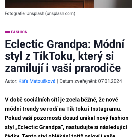
Fotografie: Unsplash (unsplash.com)
FASHION
Eclectic Grandpa: Módní
styl z TikToku, který si
zamilují i vaši prarodiče
Autor:
Káťa Matoušková
|
Datum zveřejnění:
07.01.2024
V době sociálních sítí je zcela běžné, že nové
módní trendy se rodí na TikToku i Instagramu.
Pokud vaší pozornosti dosud unikal nový fashion
styl „Eclectic Grandpa”, nastudujte si následující
řádky. Tento styl oblékání totiž osloví i vaše