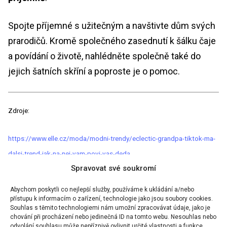
Spojte příjemné s užitečným a navštivte dům svých
prarodičů. Kromě společného zasednutí k šálku čaje
a povídání o životě, nahlédněte společně také do
jejich šatních skříní a poproste je o pomoc.
Zdroje:
https://www.elle.cz/moda/modni-trendy/eclectic-grandpa-tiktok-ma-
dalsi-trend-jak-na-nej-vam-povi-vas-deda
Spravovat své soukromí
https://fashionmagazine.com/style/fashion-trends-2024/
Abychom poskytli co nejlepší služby, používáme k ukládání a/nebo
přístupu k informacím o zařízení, technologie jako jsou soubory cookies.
Souhlas s těmito technologiemi nám umožní zpracovávat údaje, jako je
chování při procházení nebo jedinečná ID na tomto webu. Nesouhlas nebo
odvolání souhlasu může nepříznivě ovlivnit určité vlastnosti a funkce.