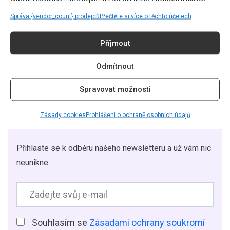
Káťa Matoušková
Správa {vendor_count} prodejců
Přečtěte si více o těchto účelech
Article Editor |
redakce@grapesmag.cz
Příjmout
Odmítnout
Spravovat možnosti
CHCETE ČÍST TEN
Zásady cookies
Prohlášení o ochraně osobních údajů
NEJZAJÍMAVĚJŠÍ OBSAH?
Přihlaste se k odběru našeho newsletteru a už vám nic
neunikne.
Souhlasím se
Zásadami ochrany soukromí