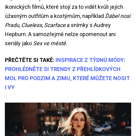
ikonických filmů, které stojí za to vidět kvůli jejich
úžasným outfitům a kostýmům, například
Ďábel nosí
Pradu
,
Clueless
,
Scarface
a snímky s Audrey
Hepburn. A samozřejmě nelze opomenout ani
seriály jako
Sex ve městě
.
PŘEČTĚTE SI TAKÉ:
INSPIRACE Z TÝDNŮ MÓDY:
PROHLÉDNĚTE SI TRENDY Z PŘEHLÍDKOVÝCH
MOL PRO PODZIM A ZIMU, KTERÉ MŮŽETE NOSIT
I VY