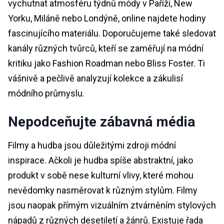
vychutnat atmosféru týdnů módy v Paříži, New
Yorku, Miláně nebo Londýně, online najdete hodiny
fascinujícího materiálu. Doporučujeme také sledovat
kanály různých tvůrců, kteří se zaměřují na módní
kritiku jako Fashion Roadman nebo Bliss Foster. Ti
vášnivě a pečlivě analyzují kolekce a zákulisí
módního průmyslu.
Nepodceňujte zábavná média
Filmy a hudba jsou důležitými zdroji módní
inspirace. Ačkoli je hudba spíše abstraktní, jako
produkt v sobě nese kulturní vlivy, které mohou
nevědomky nasměrovat k různým stylům. Filmy
jsou naopak přímým vizuálním ztvárněním stylových
nápadů z různých desetiletí a žánrů. Existuje řada