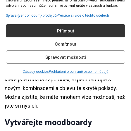
chování při procházení nebo jedinečná ID na tomto webu. Nesouhlas nebo
outfitů můžete vytvořit.
odvolání souhlasu může nepříznivě ovlivnit určité vlastnosti a funkce.
Správa {vendor_count} prodejců
Přečtěte si více o těchto účelech
Udělejte si přehlídku svého
vlastního šatníku
Příjmout
Odmítnout
Pusťte si svou oblíbenou hudbu a uspořádejte malou
módní přehlídku před svým vlastním šatníkem.
Spravovat možnosti
Nejprve si udělejte si čas a důkladně si ho
prohlédněte. Následně si vyzkoušejte kousky, na
Zásady cookies
Prohlášení o ochraně osobních údajů
které jste možná zapomněli, experimentujte s
novými kombinacemi a objevujte skryté poklady.
Možná zjistíte, že máte mnohem více možností, než
jste si mysleli.
Vytvářejte moodboardy