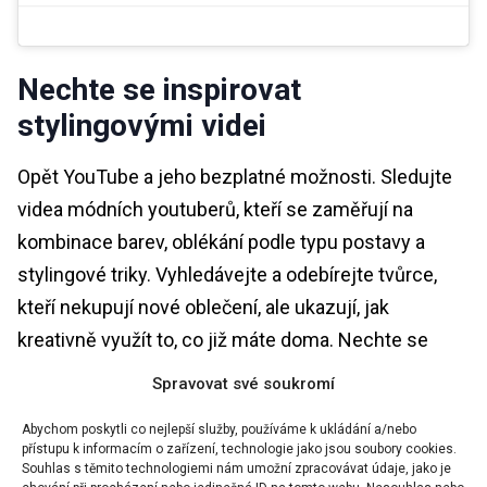
Nechte se inspirovat
stylingovými videi
Opět YouTube a jeho bezplatné možnosti. Sledujte
videa módních youtuberů, kteří se zaměřují na
kombinace barev, oblékání podle typu postavy a
stylingové triky. Vyhledávejte a odebírejte tvůrce,
kteří nekupují nové oblečení, ale ukazují, jak
kreativně využít to, co již máte doma. Nechte se
inspirovat jejich nápady a vyzkoušejte nové outfity s
Spravovat své soukromí
vaším vlastním šatníkem. Experimentujte s
Abychom poskytli co nejlepší služby, používáme k ukládání a/nebo
vrstvením, pásky, šátky a různými způsoby nošení
přístupu k informacím o zařízení, technologie jako jsou soubory cookies.
stejného oblečení. Budete překvapeni, kolik nových
Souhlas s těmito technologiemi nám umožní zpracovávat údaje, jako je