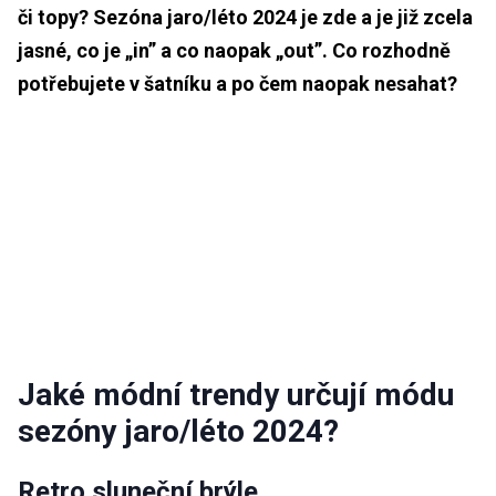
či topy? Sezóna jaro/léto 2024 je zde a je již zcela
jasné, co je „in” a co naopak „out”. Co rozhodně
potřebujete v šatníku a po čem naopak nesahat?
Jaké módní trendy určují módu
sezóny jaro/léto 2024?
Retro sluneční brýle