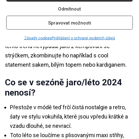
stávají ty ze síťoviny.
Odmítnout
Bermudy
Spravovat možnosti
Letní šortky ke kolenům z 80. let se vrací. Aby však
Zásady cookies
Prohlášení o ochraně osobních údajů
tento trend nevypadal jako z kempování se
strýčkem, zkombinujte ho například s cool
statement sakem, bílým topem nebo kardiganem.
Co se v sezóně jaro/léto 2024
nenosí?
Přestože v módě teď frčí čistá nostalgie a retro,
šaty ve stylu vokuhila, které jsou vpředu krátké a
vzadu dlouhé, se nevrací.
Toto léto se loučíme s plisovanými maxi střihy,