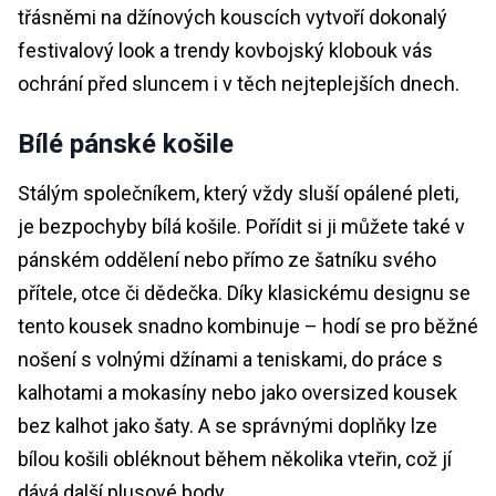
třásněmi na džínových kouscích vytvoří dokonalý
festivalový look a trendy kovbojský klobouk vás
ochrání před sluncem i v těch nejteplejších dnech.
Bílé pánské košile
Stálým společníkem, který vždy sluší opálené pleti,
je bezpochyby bílá košile. Pořídit si ji můžete také v
pánském oddělení nebo přímo ze šatníku svého
přítele, otce či dědečka. Díky klasickému designu se
tento kousek snadno kombinuje – hodí se pro běžné
nošení s volnými džínami a teniskami, do práce s
kalhotami a mokasíny nebo jako oversized kousek
bez kalhot jako šaty. A se správnými doplňky lze
bílou košili obléknout během několika vteřin, což jí
dává další plusové body.