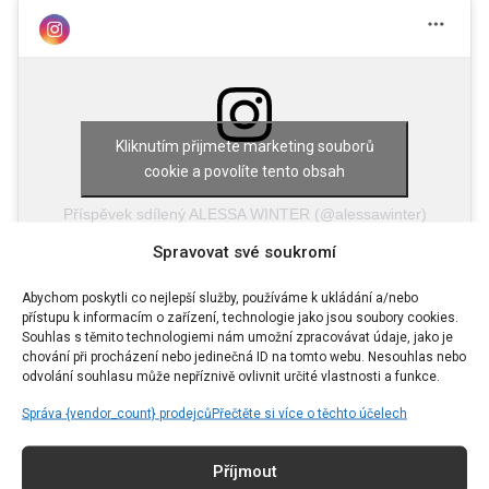
Kliknutím přijmete marketing souborů
cookie a povolíte tento obsah
Příspěvek sdílený ALESSA WINTER (@alessawinter)
Spravovat své soukromí
Abychom poskytli co nejlepší služby, používáme k ukládání a/nebo
přístupu k informacím o zařízení, technologie jako jsou soubory cookies.
Souhlas s těmito technologiemi nám umožní zpracovávat údaje, jako je
Síťované baleríny
chování při procházení nebo jedinečná ID na tomto webu. Nesouhlas nebo
odvolání souhlasu může nepříznivě ovlivnit určité vlastnosti a funkce.
Konečně nastal čas a je možné vyměnit tlusté
Správa {vendor_count} prodejců
Přečtěte si více o těchto účelech
neforemné zimní boty za lehké a vzdušné. Baleríny
Příjmout
jsou k nalezení v různých provedeních, ale hitem se