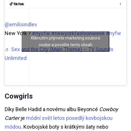
@emilisindlev
New York ?
#nycfw
#newyorkfashionweek
#nyfw
Kliknutím přijmete marketing souborů
cookie a povolíte tento obsah
♬ Sex and the City (Main Theme) – TV Sounds
Unlimited
Cowgirls
Díky Belle Hadid a novému albu Beyoncé
Cowboy
Carter
je
módní svět letos posedlý kovbojskou
módou
. Kovbojské boty s krátkými šaty nebo