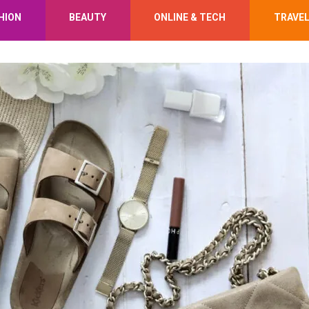
HION
BEAUTY
ONLINE & TECH
TRAVE