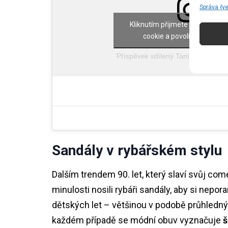
Správa {v
Kliknutím přijmete marketing 
cookie a povolíte tento ob
Příspěvek sdílený Tamaris (@tamari
Sandály v rybářském stylu
Dalším trendem 90. let, který slaví svůj come
minulosti nosili rybáři sandály, aby si nepo
dětských let – většinou v podobě průhlednýc
každém případě se módní obuv vyznačuje
š