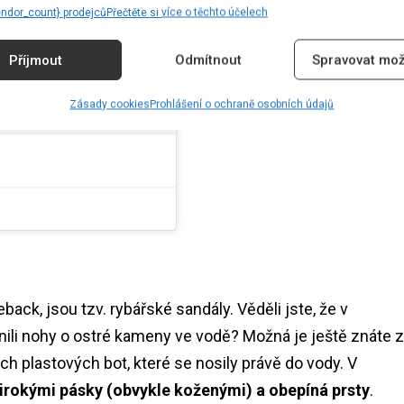
endor_count} prodejců
Přečtěte si více o těchto účelech
souborů
Příjmout
Odmítnout
Spravovat mož
sah
s_official)
Zásady cookies
Prohlášení o ochraně osobních údajů
back, jsou tzv. rybářské sandály. Věděli jste, že v
ranili nohy o ostré kameny ve vodě? Možná je ještě znáte z
h plastových bot, které se nosily právě do vody. V
irokými pásky (obvykle koženými) a obepíná prsty
.