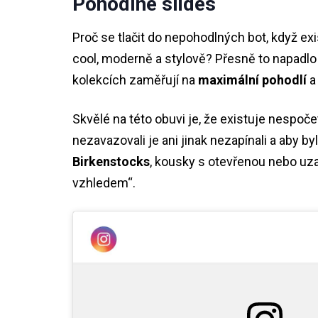
Pohodlné slides
Proč se tlačit do nepohodlných bot, když ex
cool, moderně a stylově? Přesně to napadlo
kolekcích zaměřují na
maximální pohodlí
a
Skvělé na této obuvi je, že existuje nespoče
nezavazovali je ani jinak nezapínali a aby b
Birkenstocks
, kousky s otevřenou nebo uz
vzhledem“.