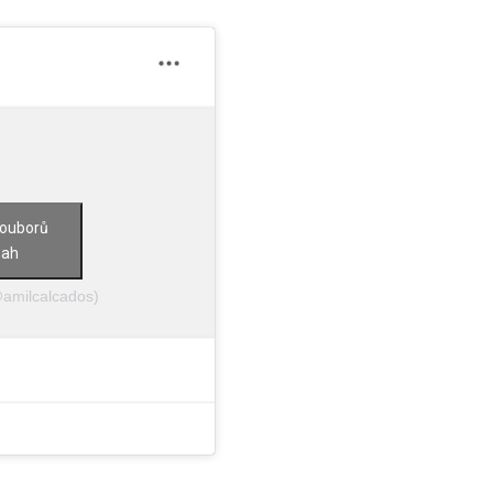
souborů
sah
@amilcalcados)