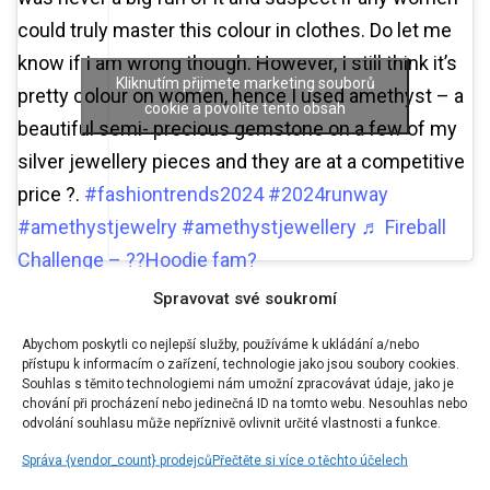
could truly master this colour in clothes. Do let me
know if I am wrong though. However, I still think it’s
Kliknutím přijmete marketing souborů
pretty colour on women, hence I used amethyst – a
cookie a povolíte tento obsah
beautiful semi- precious gemstone on a few of my
silver jewellery pieces and they are at a competitive
price ?.
#fashiontrends2024
#2024runway
#amethystjewelry
#amethystjewellery
♬ Fireball
Challenge – ??Hoodie fam?
Šeřík a zlatá
Spravovat své soukromí
Abychom poskytli co nejlepší služby, používáme k ukládání a/nebo
V kombinaci se zlatými akcenty vytváří šeřík
přístupu k informacím o zařízení, technologie jako jsou soubory cookies.
ohromující a opulentní barevné schéma, které
Souhlas s těmito technologiemi nám umožní zpracovávat údaje, jako je
chování při procházení nebo jedinečná ID na tomto webu. Nesouhlas nebo
přináší nádech luxusu a půvabu. Teplé a zářivé tóny
odvolání souhlasu může nepříznivě ovlivnit určité vlastnosti a funkce.
zlaté barvy krásně kontrastují s barvou šeříku a
Správa {vendor_count} prodejců
Přečtěte si více o těchto účelech
vytvářejí královskou atmosféru.