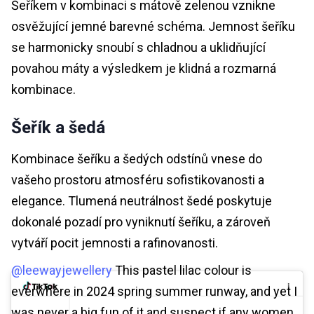
Šeříkem v kombinaci s mátově zelenou vznikne
osvěžující jemné barevné schéma. Jemnost šeříku
se harmonicky snoubí s chladnou a uklidňující
povahou máty a výsledkem je klidná a rozmarná
kombinace.
Šeřík a šedá
Kombinace šeříku a šedých odstínů vnese do
vašeho prostoru atmosféru sofistikovanosti a
elegance. Tlumená neutrálnost šedé poskytuje
dokonalé pozadí pro vyniknutí šeříku, a zároveň
vytváří pocit jemnosti a rafinovanosti.
@leewayjewellery
This pastel lilac colour is
everwhere in 2024 spring summer runway, and yet I
was never a big fun of it and suspect if any women