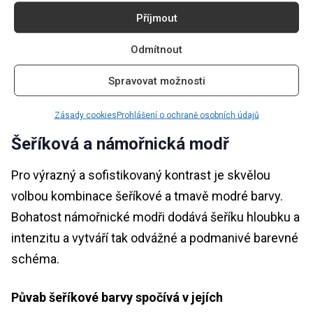
Příjmout
Šeřík a růžová
Odmítnout
Kombinace šeříkové a růžové vytváří romantické a
Spravovat možnosti
ženské barevné schéma. Jemné a delikátní odstíny
obou barev společně navozují pocit elegance a něhy.
Zásady cookies
Prohlášení o ochraně osobních údajů
Šeříková a námořnická modř
Pro výrazný a sofistikovaný kontrast je skvělou
volbou kombinace šeříkové a tmavě modré barvy.
Bohatost námořnické modři dodává šeříku hloubku a
intenzitu a vytváří tak odvážné a podmanivé barevné
schéma.
Půvab šeříkové barvy spočívá v jejích