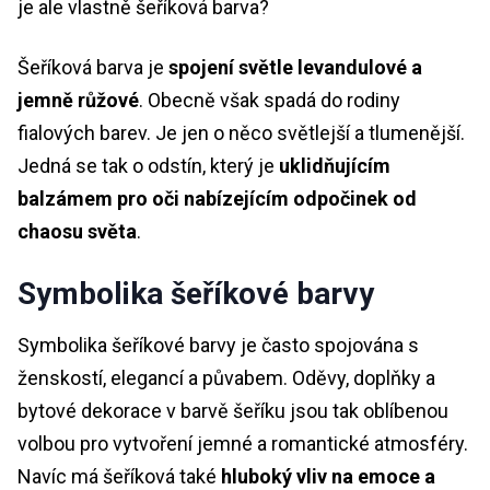
je ale vlastně šeříková barva?
Šeříková barva je
spojení světle levandulové a
jemně růžové
. Obecně však spadá do rodiny
fialových barev. Je jen o něco světlejší a tlumenější.
Jedná se tak o odstín, který je
uklidňujícím
balzámem pro oči nabízejícím odpočinek od
chaosu světa
.
Symbolika šeříkové barvy
Symbolika šeříkové barvy je často spojována s
ženskostí, elegancí a půvabem. Oděvy, doplňky a
bytové dekorace v barvě šeříku jsou tak oblíbenou
volbou pro vytvoření jemné a romantické atmosféry.
Navíc má šeříková také
hluboký vliv na emoce a