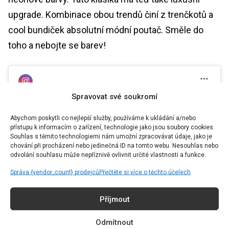
upgrade. Kombinace obou trendů činí z trenčkotů a
cool bundiček absolutní módní poutač. Směle do
toho a nebojte se barev!
Spravovat své soukromí
Abychom poskytli co nejlepší služby, používáme k ukládání a/nebo
přístupu k informacím o zařízení, technologie jako jsou soubory cookies.
Kliknutím přijmete marketing souborů
Souhlas s těmito technologiemi nám umožní zpracovávat údaje, jako je
chování při procházení nebo jedinečná ID na tomto webu. Nesouhlas nebo
cookie a povolíte tento obsah
odvolání souhlasu může nepříznivě ovlivnit určité vlastnosti a funkce.
Příspěvek sdílený Femme on Trend • Fashion Inspo (@femmeontrend)
Správa {vendor_count} prodejců
Přečtěte si více o těchto účelech
Příjmout
Odmítnout