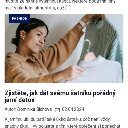
musíte ze skříně vytáhnout kabát. Některé podzimní dny
mají stále letní atmosféru, což […]
FASHION
Zjistěte, jak dát svému šatníku pořádný
jarní detox
Autor:
Dominika Blchová
02.04.2024
K jarnímu úklidu patří také úklid šatníku, což není vždy
snadný úkol. I vy bojujete s tím, které oblečení si ponechat