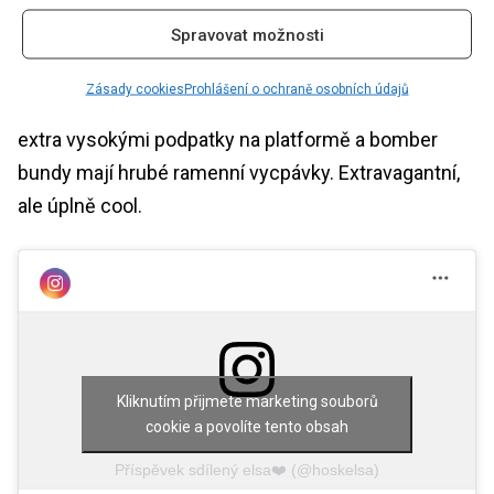
Plateau, bombery & Co.
Spravovat možnosti
Futuristické návrhy v současnosti odrážejí touhu po
Zásady cookies
Prohlášení o ochraně osobních údajů
pozitivních vizích do budoucnosti. Boty se nosí s
extra vysokými podpatky na platformě a bomber
bundy mají hrubé ramenní vycpávky. Extravagantní,
ale úplně cool.
Kliknutím přijmete marketing souborů
cookie a povolíte tento obsah
Příspěvek sdílený elsa❤️ (@hoskelsa)