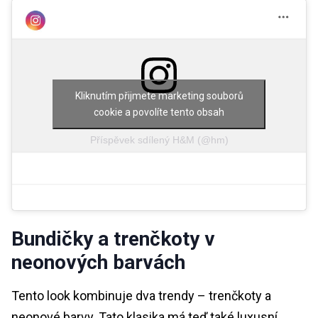
Kliknutím přijmete marketing souborů
cookie a povolíte tento obsah
Příspěvek sdílený H&M (@hm)
Bundičky a trenčkoty v
neonových barvách
Tento look kombinuje dva trendy – trenčkoty a
neonové barvy. Tato klasika má teď také luxusní