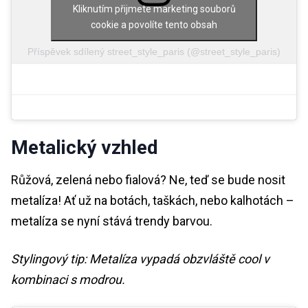
Kliknutím přijmete marketing souborů
cookie a povolíte tento obsah
Příspěvek sdílený street_style_paris (@street_style_paris)
Metalický vzhled
Růžová, zelená nebo fialová? Ne, teď se bude nosit
metalíza! Ať už na botách, taškách, nebo kalhotách –
metalíza se nyní stává trendy barvou.
Stylingový tip: Metalíza vypadá obzvláště cool v
kombinaci s modrou.