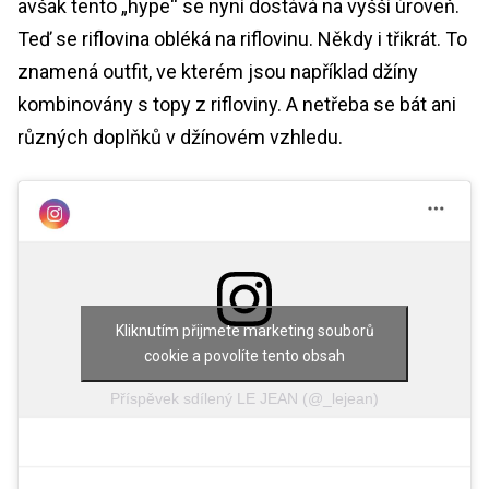
avšak tento „hype“ se nyní dostává na vyšší úroveň.
Teď se riflovina obléká na riflovinu. Někdy i třikrát. To
znamená outfit, ve kterém jsou například džíny
kombinovány s topy z rifloviny. A netřeba se bát ani
různých doplňků v džínovém vzhledu.
Kliknutím přijmete marketing souborů
cookie a povolíte tento obsah
Příspěvek sdílený LE JEAN (@_lejean)