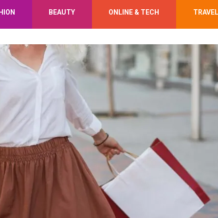
HION
BEAUTY
ONLINE & TECH
TRAVE