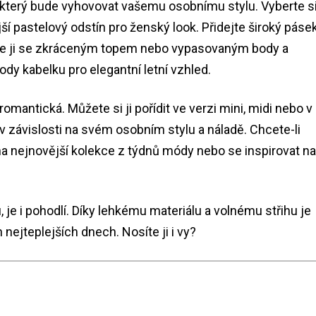
ed, který bude vyhovovat vašemu osobnímu stylu. Vyberte s
í pastelový odstín pro ženský look. Přidejte široký pásek
ujte ji se zkráceným topem nebo vypasovaným body a
y kabelku pro elegantní letní vzhled.
omantická. Můžete si ji pořídit ve verzi mini, midi nebo v
v závislosti na svém osobním stylu a náladě. Chcete-li
t na nejnovější kolekce z týdnů módy nebo se inspirovat na
je i pohodlí. Díky lehkému materiálu a volnému střihu je
 nejteplejších dnech. Nosíte ji i vy?