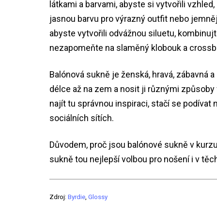
látkami a barvami, abyste si vytvořili vzhl
jasnou barvu pro výrazný outfit nebo jemnějš
abyste vytvořili odvážnou siluetu, kombin
nezapomeňte na slaměný klobouk a crossbod
Balónová sukně je ženská, hravá, zábavná a r
délce až na zem a nosit ji různými způsoby 
najít tu správnou inspiraci, stačí se podíva
sociálních sítích.
Důvodem, proč jsou balónové sukně v kurzu, 
sukně tou nejlepší volbou pro nošení i v těch
Zdroj:
Byrdie
,
Glossy