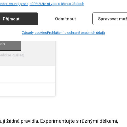
endor_count} prodejců
Přečtěte si více o těchto účelech
Příjmout
Odmítnout
Spravovat mož
Zásady cookies
Prohlášení o ochraně osobních údajů
souborů
sah
loise.guillet)
ují žádná pravidla. Experimentujte s různými délkami,