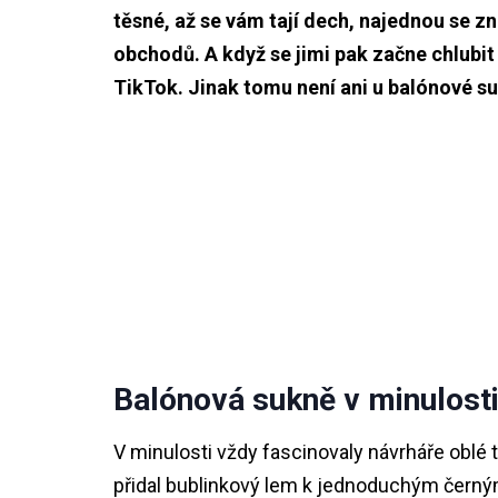
těsné, až se vám tají dech, najednou se z
obchodů. A když se jimi pak začne chlubit 
TikTok. Jinak tomu není ani u balónové s
Balónová sukně v minulost
V minulosti vždy fascinovaly návrháře oblé tv
přidal bublinkový lem k jednoduchým černým 