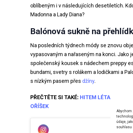
oblíbeným i v následujících desetiletích. K
Madonna a Lady Diana?
Balónová sukně na přehlíd
Na posledních týdnech módy se znovu obje
vypasovaným a nařaseným na konci. Jako jedn
společenský kousek s nádechem preppy est
bundami, svetry s rolákem a lodičkami a Pa
s nízkým pasem přes
džíny
.
PŘEČTĚTE SI TAKÉ:
HITEM LÉTA JSOU K
OŘÍŠEK
Abychom po
technolog
údaje, ja
souhlasu m