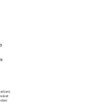
o
mi
ařízení,
ovávat
volání