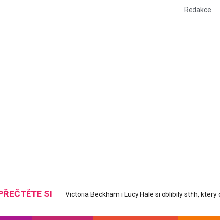
Redakce
PŘEČTĚTE SI
Mastná nerovná se hydratovaná: Korejská skincare 