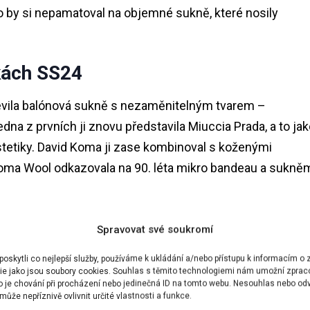
do by si nepamatoval na objemné sukně, které nosily
kách SS24
vila balónová sukně s nezaměnitelným tvarem –
a z prvních ji znovu představila Miuccia Prada, a to jak
etiky. David Koma ji zase kombinoval s koženými
loma Wool odkazovala na 90. léta mikro bandeau a sukně
AFTANY, ALE JEJICH NOŠENÍ MŮŽE BÝT TROCHU
Spravovat své soukromí
skytli co nejlepší služby, používáme k ukládání a/nebo přístupu k informacím o z
ie jako jsou soubory cookies. Souhlas s těmito technologiemi nám umožní zprac
ko je chování při procházení nebo jedinečná ID na tomto webu. Nesouhlas nebo od
ůže nepříznivě ovlivnit určité vlastnosti a funkce.