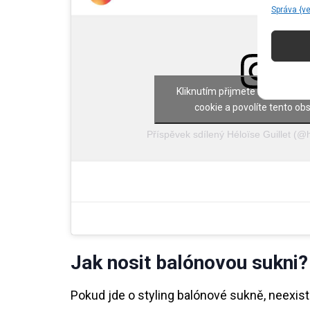
Správa {v
Kliknutím přijmete marketing 
cookie a povolíte tento ob
Příspěvek sdílený Héloïse Guillet (@he
Jak nosit balónovou sukni?
Pokud jde o styling balónové sukně, neexist