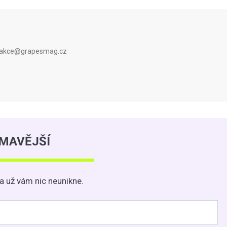
 redakce@grapesmag.cz
ÍMAVĚJŠÍ
a už vám nic neunikne.