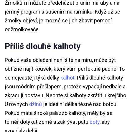
Žmolkům můžete předcházet praním naruby a na
jemný program a sušením na ramínku. Když už se
žmolky objeví, je možné se jich zbavit pomocí
odžmolkovače.
Příliš dlouhé kalhoty
Pokud vaše oblečení není šité na míru, může být
obtížné najít kousek, který vám perfektně padne. To
se nejčastěji týká délky
kalhot
. Příliš dlouhé kalhoty
jsou módním přešlapem, protože vypadají nedbale a
zkracují postavu. Nechte si kalhoty zkrátit u krejčího.
U rovných
džínů
je ideální délka těsně nad botou.
Pokud máte široké palazzo kalhoty, měly by se
téměř dotýkat země a zakrývat patu
boty
, aby
vypadaly delší.