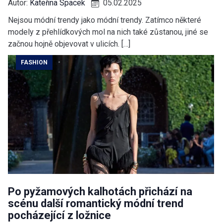
Autor:
Kateřina Spacek
05.02.2025
Nejsou módní trendy jako módní trendy. Zatímco některé
modely z přehlídkových mol na nich také zůstanou, jiné se
začnou hojně objevovat v ulicích. […]
FASHION
Po pyžamových kalhotách přichází na
scénu další romantický módní trend
pocházející z ložnice