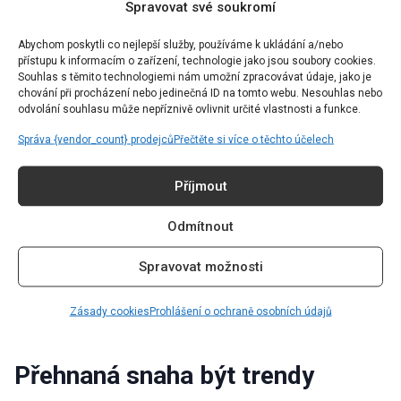
Spravovat své soukromí
Nesprávná podprsenka ovlivňuje nejen pohodlí, ale
Abychom poskytli co nejlepší služby, používáme k ukládání a/nebo
také celkový tvar postavy a to, jak padnoucí jsou
přístupu k informacím o zařízení, technologie jako jsou soubory cookies.
Souhlas s těmito technologiemi nám umožní zpracovávat údaje, jako je
halenky, šaty či saka. Podprsenka je sice spodní
chování při procházení nebo jedinečná ID na tomto webu. Nesouhlas nebo
vrstvou, přesto je ale nesmírně důležitou součástí
odvolání souhlasu může nepříznivě ovlivnit určité vlastnosti a funkce.
outfitu a její nesprávná volba je módním přešlapem.
Správa {vendor_count} prodejců
Přečtěte si více o těchto účelech
Pokud si nejste jistí správnou velikostí, nechte si ji
Příjmout
profesionálně změřit a pamatujte, že velikost
podprsenky se může v průběhu života měnit v
Odmítnout
závislosti na vaší váze, hormonálních změnách nebo
Spravovat možnosti
těhotenství, proto je důležité ji pravidelně
kontrolovat. Investice do správně padnoucí
Zásady cookies
Prohlášení o ochraně osobních údajů
podprsenky se stokrát vrátí.
Přehnaná snaha být trendy