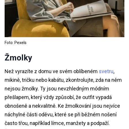
Foto: Pexels
Žmolky
Než vyrazíte z domu ve svém oblíbeném
svetru
,
mikině, tričku nebo kabátu, zkontrolujte, zda na něm
nejsou žmolky. Ty jsou nevzhledným módním
přešlapem, který vždy způsobí, že outfit vypadá
obnošeně a nekvalitně. Ke žmolkování jsou nejvíce
náchylné části oděvu, které se při běžném nošení
často třou, například límce, manžety a podpaží.