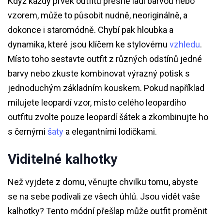
Když každý prvek outfitu přesně ladí barvou nebo
vzorem, může to působit nudně, neoriginálně, a
dokonce i staromódně. Chybí pak hloubka a
dynamika, které jsou klíčem ke stylovému
vzhledu
.
Místo toho sestavte outfit z různých odstínů jedné
barvy nebo zkuste kombinovat výrazný potisk s
jednoduchým základním kouskem. Pokud například
milujete leopardí vzor, místo celého leopardího
outfitu zvolte pouze leopardí šátek a zkombinujte ho
s černými
šaty
a elegantními lodičkami.
Viditelné kalhotky
Než vyjdete z domu, věnujte chvilku tomu, abyste
se na sebe podívali ze všech úhlů. Jsou vidět vaše
kalhotky? Tento módní přešlap může outfit proměnit