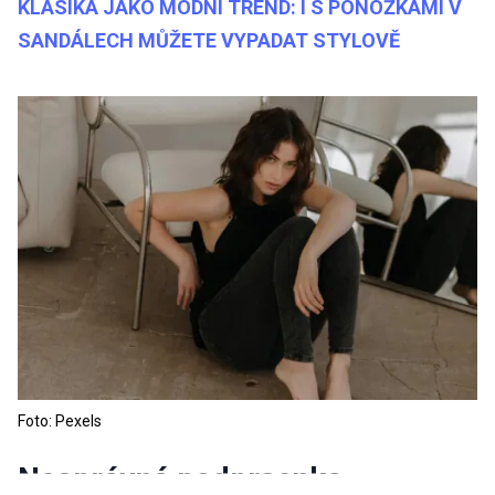
KLASIKA JAKO MÓDNÍ TREND: I S PONOŽKAMI V
SANDÁLECH MŮŽETE VYPADAT STYLOVĚ
Foto: Pexels
Nesprávná podprsenka