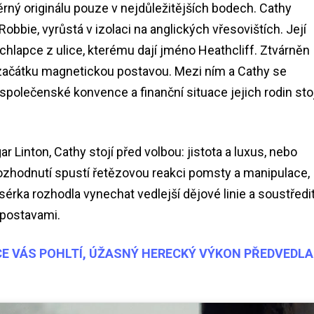
rný originálu pouze v nejdůležitějších bodech. Cathy
obbie, vyrůstá v izolaci na anglických vřesovištích. Její
 chlapce z ulice, kterému dají jméno Heathcliff. Ztvárněn
začátku magnetickou postavou. Mezi ním a Cathy se
e společenské konvence a finanční situace jejich rodin sto
Linton, Cathy stojí před volbou: jistota a luxus, nebo
í rozhodnutí spustí řetězovou reakci pomsty a manipulace,
žisérka rozhodla vynechat vedlejší dějové linie a soustředi
 postavami.
E VÁS POHLTÍ, ÚŽASNÝ HERECKÝ VÝKON PŘEDVEDLA