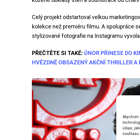
Celý projekt odstartoval velkou marketingo
kolekce než premiéru filmu. A spolupráce s
stylizované fotografie na Instagramu vyvol
PŘEČTĚTE SI TAKÉ:
ÚNOR PŘINESE DO K
HVĚZDNĚ OBSAZENÝ AKČNÍ THRILLER A
Abychom po
technolog
údaje, ja
souhlasu m