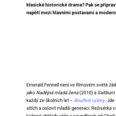
klasické historické drama? Pak se připravt
napětí mezi hlavními postavami a moderní
Emerald Fennell není ve filmovém světě ž
jako
Nadějná mladá žena
(2010) a
Saltburn
každý ze školních let –
Bouřlivé výšiny
. Jde
sítích a oslovit mladší generaci. Režisérka 
kožené obklady stěn a soundtrack od Charli