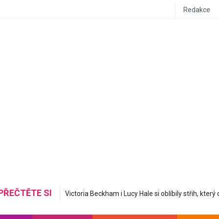
Redakce
PŘEČTĚTE SI
Mastná nerovná se hydratovaná: Korejská skincare 