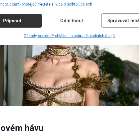
endor_count} prodejců
Přečtěte si více o těchto účelech
Příjmout
Odmítnout
Spravovat mož
Zásady cookies
Prohlášení o ochraně osobních údajů
 novém hávu