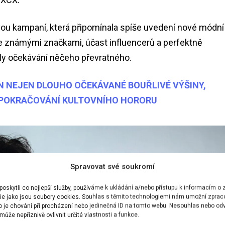
vou kampaní, která připomínala spíše uvedení nové módní
e známými značkami, účast influencerů a perfektně
aly očekávání něčeho převratného.
IN NEJEN DLOUHO OČEKÁVANÉ BOUŘLIVÉ VÝŠINY,
 POKRAČOVÁNÍ KULTOVNÍHO HORORU
Spravovat své soukromí
skytli co nejlepší služby, používáme k ukládání a/nebo přístupu k informacím o z
ie jako jsou soubory cookies. Souhlas s těmito technologiemi nám umožní zprac
ko je chování při procházení nebo jedinečná ID na tomto webu. Nesouhlas nebo od
ůže nepříznivě ovlivnit určité vlastnosti a funkce.