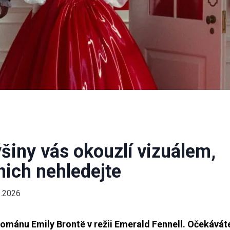
šiny vás okouzlí vizuálem,
 nich nehledejte
2.2026
románu Emily Brontë v režii Emerald Fennell. Očekávát