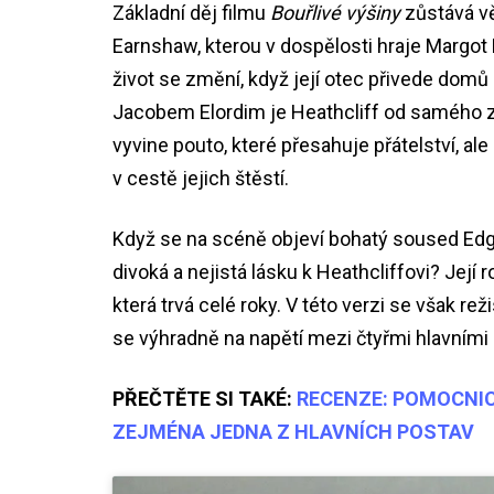
Základní děj filmu
Bouřlivé výšiny
zůstává vě
Earnshaw, kterou v dospělosti hraje Margot R
život se změní, když její otec přivede domů
Jacobem Elordim je Heathcliff od samého 
vyvine pouto, které přesahuje přátelství, al
v cestě jejich štěstí.
Když se na scéně objeví bohatý soused Edgar 
divoká a nejistá lásku k Heathcliffovi? Jej
která trvá celé roky. V této verzi se však re
se výhradně na napětí mezi čtyřmi hlavními
PŘEČTĚTE SI TAKÉ:
RECENZE: POMOCNIC
ZEJMÉNA JEDNA Z HLAVNÍCH POSTAV