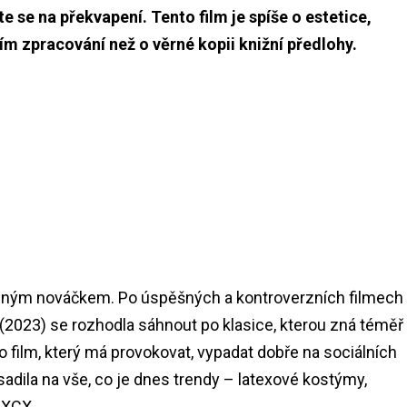
e se na překvapení. Tento film je spíše o estetice,
m zpracování než o věrné kopii knižní předlohy.
ádným nováčkem. Po úspěšných a kontroverzních filmech
(2023) se rozhodla sáhnout po klasice, kterou zná téměř
 o film, který má provokovat, vypadat dobře na sociálních
vsadila na vše, co je dnes trendy – latexové kostýmy,
 XCX.