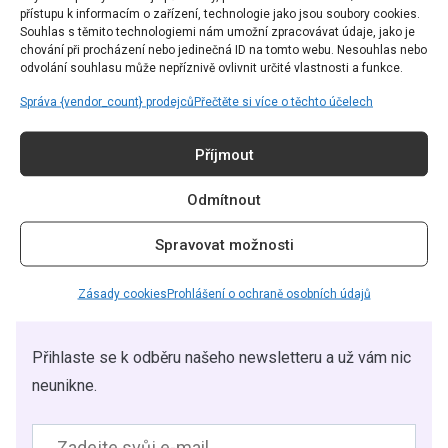
přístupu k informacím o zařízení, technologie jako jsou soubory cookies.
Souhlas s těmito technologiemi nám umožní zpracovávat údaje, jako je
chování při procházení nebo jedinečná ID na tomto webu. Nesouhlas nebo
odvolání souhlasu může nepříznivě ovlivnit určité vlastnosti a funkce.
Adéla Václavíková
Správa {vendor_count} prodejců
Přečtěte si více o těchto účelech
Article Editor |
redakce@grapesmag.cz
Příjmout
Odmítnout
Spravovat možnosti
CHCETE ČÍST TEN
Zásady cookies
Prohlášení o ochraně osobních údajů
NEJZAJÍMAVĚJŠÍ OBSAH?
Přihlaste se k odběru našeho newsletteru a už vám nic
neunikne.