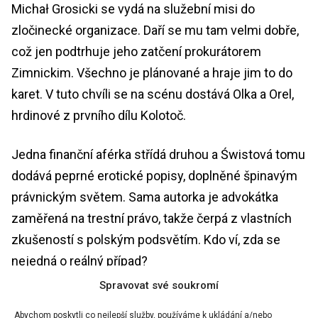
Michał Grosicki se vydá na služební misi do
zločinecké organizace. Daří se mu tam velmi dobře,
což jen podtrhuje jeho zatčení prokurátorem
Zimnickim. Všechno je plánované a hraje jim to do
karet. V tuto chvíli se na scénu dostává Olka a Orel,
hrdinové z prvního dílu Kolotoč.
Jedna finanční aférka střídá druhou a Świstová tomu
dodává peprné erotické popisy, doplněné špinavým
právnickým světem. Sama autorka je advokátka
zaměřená na trestní právo, takže čerpá z vlastních
zkušeností s polským podsvětím. Kdo ví, zda se
nejedná o reálný případ?
Spravovat své soukromí
Chystáte se přečíst nějaký ze zmíněných románů?
Abychom poskytli co nejlepší služby, používáme k ukládání a/nebo