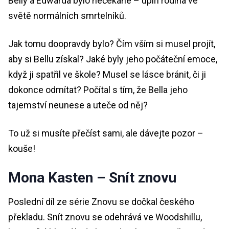
Belly a Edwarda bylo nečekané – upíří rodina ve
světě normálních smrtelníků.
Jak tomu doopravdy bylo? Čím vším si musel projít,
aby si Bellu získal? Jaké byly jeho počáteční emoce,
když ji spatřil ve škole? Musel se lásce bránit, či ji
dokonce odmítat? Počítal s tím, že Bella jeho
tajemství neunese a uteče od něj?
To už si musíte přečíst sami, ale dávejte pozor –
kouše!
Mona Kasten – Snít znovu
Poslední díl ze série Znovu se dočkal českého
překladu. Snít znovu se odehrává ve Woodshillu,