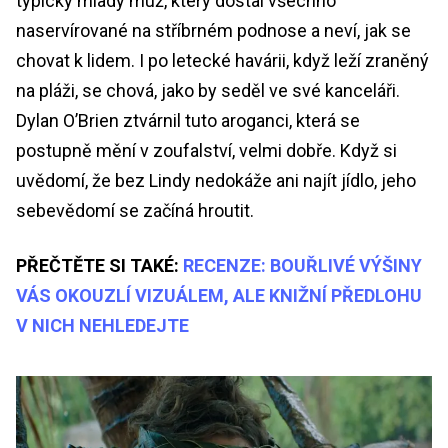
typický mladý muž, který dostal všechno
naservírované na stříbrném podnose a neví, jak se
chovat k lidem. I po letecké havárii, když leží zraněný
na pláži, se chová, jako by seděl ve své kanceláři.
Dylan O’Brien ztvárnil tuto aroganci, která se
postupně mění v zoufalství, velmi dobře. Když si
uvědomí, že bez Lindy nedokáže ani najít jídlo, jeho
sebevědomí se začíná hroutit.
PŘEČTĚTE SI TAKÉ:
RECENZE: BOUŘLIVÉ VÝŠINY
VÁS OKOUZLÍ VIZUÁLEM, ALE KNIŽNÍ PŘEDLOHU
V NICH NEHLEDEJTE