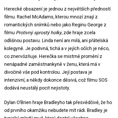
Herecké obsazení je jednou z největších předností
filmu. Rachel McAdams, kterou mnozí znají z
romantických snímků nebo jako Reginu George z
filmu
Protivný sprostý holky
, zde hraje zcela
odlišnou postavu. Linda není ani milá, ani přátelská
kolegyně. Je podivná, tichá a v jejích očích je něco,
co znervózňuje. Herečka se mistrně promění z
nenápadné zaměstnankyně v ženu, která má v
divočině vše pod kontrolou. Její postava je
intenzivní, a někdy dokonce děsivá, což filmu SOS
dodává neustálý pocit nejistoty.
Dylan O’Brien hraje Bradleyho tak přesvědčivě, že ho
od prvního okamžiku nebudete mít rádi. Bradley je