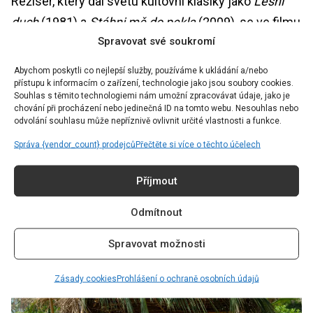
Režisér, který dal světu kultovní klasiky jako
Lesní
duch
(1981) a
Stáhni mě do pekla
(2009), se ve filmu
Spravovat své soukromí
SOS vrací ke svým kořenům. Přesně ví, jak diváky
zároveň vyděsit a pobavit. Atmosféra na ostrově je
Abychom poskytli co nejlepší služby, používáme k ukládání a/nebo
přístupu k informacím o zařízení, technologie jako jsou soubory cookies.
brilantně vybudována – od krásných slunečných
Souhlas s těmito technologiemi nám umožní zpracovávat údaje, jako je
záběrů pláže po temné, deštivé noci, kdy každý zvuk
chování při procházení nebo jedinečná ID na tomto webu. Nesouhlas nebo
odvolání souhlasu může nepříznivě ovlivnit určité vlastnosti a funkce.
v džungli zní jako hrozba.
Správa {vendor_count} prodejců
Přečtěte si více o těchto účelech
PŘEČTĚTE SI TAKÉ:
RECENZE: POMOCNICE VÁS
Příjmout
POHLTÍ, ÚŽASNÝ HERECKÝ VÝKON PŘEDVEDLA
ZEJMÉNA JEDNA Z HLAVNÍCH POSTAV
Odmítnout
Spravovat možnosti
Zásady cookies
Prohlášení o ochraně osobních údajů