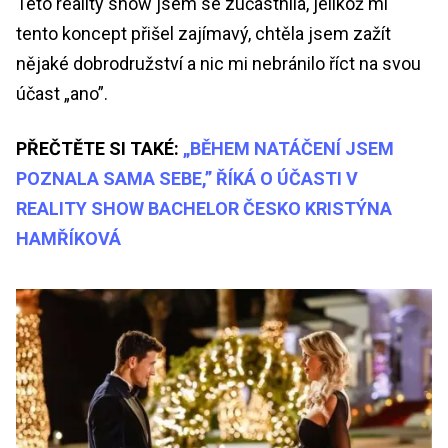
Této reality show jsem se zúčastnila, jelikož mi
tento koncept přišel zajímavý, chtěla jsem zažít
nějaké dobrodružství a nic mi nebránilo říct na svou
účast „ano”.
PŘEČTĚTE SI TAKÉ:
„BĚHEM NATÁČENÍ JSEM
POZNALA SAMA SEBE,” ŘÍKÁ O ÚČASTI V
REALITY SHOW BACHELOR ČESKO KRISTÝNA
HAMŘÍKOVÁ