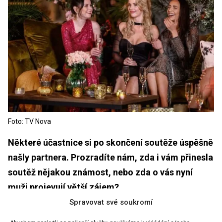
Foto: TV Nova
Některé účastnice si po skončení soutěže úspěšně
našly partnera. Prozradíte nám, zda i vám přinesla
soutěž nějakou známost, nebo zda o vás nyní
muži projevují větší zájem?
Spravovat své soukromí
Řekla bych, že u mě je vše při starém.