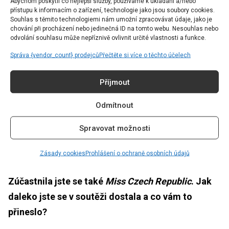
Abychom poskytli co nejlepší služby, používáme k ukládání a/nebo
přístupu k informacím o zařízení, technologie jako jsou soubory cookies.
Proč myslíte, že některé krásné a úspěšné ženy
Souhlas s těmito technologiemi nám umožní zpracovávat údaje, jako je
chování při procházení nebo jedinečná ID na tomto webu. Nesouhlas nebo
mají problém najít si partnera? Co od svého
odvolání souhlasu může nepříznivě ovlivnit určité vlastnosti a funkce.
ideálního partnera očekáváte vy?
Správa {vendor_count} prodejců
Přečtěte si více o těchto účelech
Myslím si, že je to velmi individuální, ale je možné, že
Příjmout
se někteří muži mohou takto velmi úspěšných a
Odmítnout
krásných žen bát.
Spravovat možnosti
Od svého ideálního partnera očekávám podporu,
chuť společně růst, smysl pro humor a spolehlivost.
Zásady cookies
Prohlášení o ochraně osobních údajů
Zúčastnila jste se také
Miss Czech Republic
. Jak
daleko jste se v soutěži dostala a co vám to
přineslo?