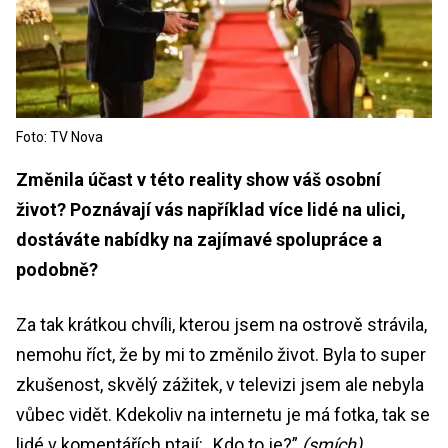
Foto: TV Nova
Změnila účast v této reality show váš osobní
život? Poznávají vás například více lidé na ulici,
dostáváte nabídky na zajímavé spolupráce a
podobně?
Za tak krátkou chvíli, kterou jsem na ostrově strávila,
nemohu říct, že by mi to změnilo život. Byla to super
zkušenost, skvělý zážitek, v televizi jsem ale nebyla
vůbec vidět. Kdekoliv na internetu je má fotka, tak se
lidé v komentářích ptají: „Kdo to je?”
(smích)