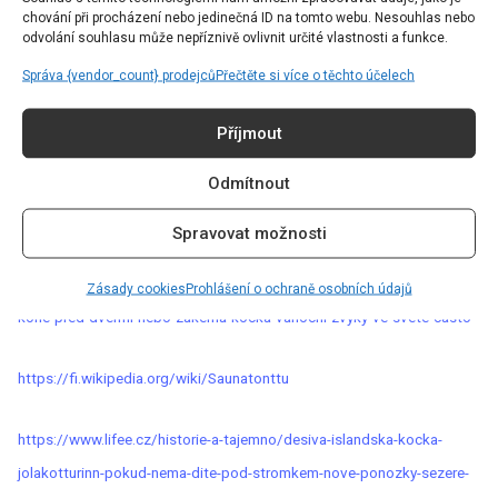
nejbizarnější? A víte o nějakých dalších, které by
chování při procházení nebo jedinečná ID na tomto webu. Nesouhlas nebo
odvolání souhlasu může nepříznivě ovlivnit určité vlastnosti a funkce.
se daly na náš seznam zařadit?
Správa {vendor_count} prodejců
Přečtěte si více o těchto účelech
Zdroje:
Příjmout
Odmítnout
https://www.radynacestu.cz/magazin/japonske-vanocni-kfc-a-dalsi-
tradice-na-vanoce/
Spravovat možnosti
https://ct24.ceskatelevize.cz/svet/3007619-mse-na-bruslich-lebka-
Zásady cookies
Prohlášení o ochraně osobních údajů
kone-pred-dvermi-nebo-zakerna-kocka-vanocni-zvyky-ve-svete-casto
https://fi.wikipedia.org/wiki/Saunatonttu
https://www.lifee.cz/historie-a-tajemno/desiva-islandska-kocka-
jolakotturinn-pokud-nema-dite-pod-stromkem-nove-ponozky-sezere-