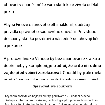
chování v sauně, může vám skřítek ze života udělat
peklo.
Aby si Finové saunového elfa naklonili, dodržují
pravidla správného saunového chování. Při vstupu
do sauny skřítka pozdraví a následně se chovají tiše
a pokorně.
A protože finské Vánoce by bez saunování zkrátka a
dobře nebyly kompletní,
je tradicí, že si do ní rodina
zajde před večeří zarelaxovat
. Opustit by ji ale měla
před západem sluncem, protože pak ji obývají jejich
Spravovat své soukromí
mrtví předci, kteří si zaslouží klid.
Abychom poskytli co nejlepší služby, používáme k ukládání a/nebo
Které vánoční zvyky a tradice vám přijdou
přístupu k informacím o zařízení, technologie jako jsou soubory cookies.
Souhlas s těmito technologiemi nám umožní zpracovávat údaje, jako je