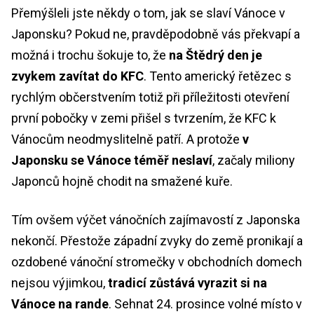
Přemýšleli jste někdy o tom, jak se slaví Vánoce v
Japonsku? Pokud ne, pravděpodobně vás překvapí a
možná i trochu šokuje to, že
na Štědrý den je
zvykem zavítat do KFC
. Tento americký řetězec s
rychlým občerstvením totiž při příležitosti otevření
první pobočky v zemi přišel s tvrzením, že KFC k
Vánocům neodmyslitelně patří. A protože
v
Japonsku se Vánoce téměř neslaví
, začaly miliony
Japonců hojně chodit na smažené kuře.
Tím ovšem výčet vánočních zajímavostí z Japonska
nekončí. Přestože západní zvyky do země pronikají a
ozdobené vánoční stromečky v obchodních domech
nejsou výjimkou,
tradicí zůstává vyrazit si na
Vánoce na rande
. Sehnat 24. prosince volné místo v