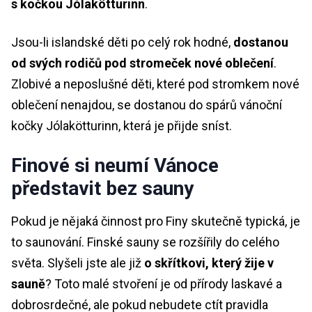
s kočkou Jólakötturinn
.
Jsou-li islandské děti po celý rok hodné,
dostanou
od svých rodičů pod stromeček nové oblečení
.
Zlobivé a neposlušné děti, které pod stromkem nové
oblečení nenajdou, se dostanou do spárů vánoční
kočky Jólakötturinn, která je přijde sníst.
Finové si neumí Vánoce
představit bez sauny
Pokud je nějaká činnost pro Finy skutečně typická, je
to saunování. Finské sauny se rozšířily do celého
světa. Slyšeli jste ale již
o skřítkovi, který žije v
sauně
? Toto malé stvoření je od přírody laskavé a
dobrosrdečné, ale pokud nebudete ctít pravidla