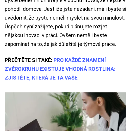
byste během nich stejně v duchu litovali, že nejste v
pohodlí domova. Jestliže jste nezadaní, měli byste si
uvědomit, že byste neměli myslet na svou minulost.
Úspěch nyní zažijete, pokud plánujete rozjet
nějakou inovaci v práci. Ovšem neměli byste
zapomínat na to, že jak důležitá je týmová práce.
PŘEČTĚTE SI TAKÉ:
PRO KAŽDÉ ZNAMENÍ
ZVĚROKRUHU EXISTUJE VHODNÁ ROSTLINA:
ZJISTĚTE, KTERÁ JE TA VAŠE