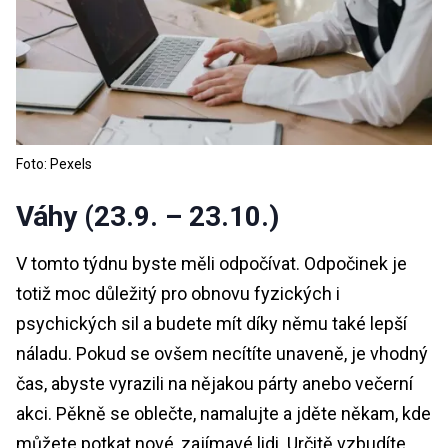
Foto: Pexels
Váhy (23.9. – 23.10.)
V tomto týdnu byste měli odpočívat. Odpočinek je
totiž moc důležitý pro obnovu fyzických i
psychických sil a budete mít díky němu také lepší
náladu. Pokud se ovšem necítíte unaveně, je vhodný
čas, abyste vyrazili na nějakou párty anebo večerní
akci. Pěkně se oblečte, namalujte a jděte někam, kde
můžete potkat nové, zajímavé lidi. Určitě vzbudíte