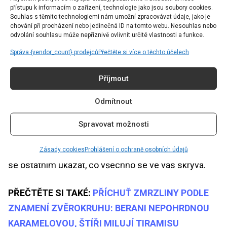
přístupu k informacím o zařízení, technologie jako jsou soubory cookies.
Střelec (23.11. – 21.12.)
Souhlas s těmito technologiemi nám umožní zpracovávat údaje, jako je
chování při procházení nebo jedinečná ID na tomto webu. Nesouhlas nebo
odvolání souhlasu může nepříznivě ovlivnit určité vlastnosti a funkce.
Tento týden bude důležité, abyste nezapomínali
Správa {vendor_count} prodejců
Přečtěte si více o těchto účelech
dodržovat pravidelný pitný režim. Když totiž budete
dostatečně pít, předejdete bolestem hlavy a zlepší
Příjmout
se vaše soustředění i paměť. Hydratace navíc
Odmítnout
pomáhá udržovat mladistvý vzhled pleti.
Demotivovat by vás ovšem nyní mohly monotónní
Spravovat možnosti
každodenní povinnosti, proto byste neměli
zapomínat na to, že vaše snaha má smysl. Nebojte
Zásady cookies
Prohlášení o ochraně osobních údajů
se ostatním ukázat, co všechno se ve vás skrývá.
PŘEČTĚTE SI TAKÉ:
PŘÍCHUŤ ZMRZLINY PODLE
ZNAMENÍ ZVĚROKRUHU: BERANI NEPOHRDNOU
KARAMELOVOU, ŠTÍŘI MILUJÍ TIRAMISU