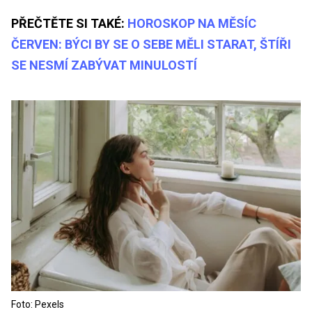
PŘEČTĚTE SI TAKÉ:
HOROSKOP NA MĚSÍC
ČERVEN: BÝCI BY SE O SEBE MĚLI STARAT, ŠTÍŘI
SE NESMÍ ZABÝVAT MINULOSTÍ
Foto: Pexels