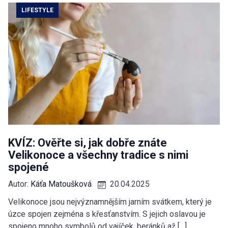
LIFESTYLE
KVÍZ: Ověřte si, jak dobře znáte
Velikonoce a všechny tradice s nimi
spojené
Autor:
Káťa Matoušková
20.04.2025
Velikonoce jsou nejvýznamnějším jarním svátkem, který je
úzce spojen zejména s křesťanstvím. S jejich oslavou je
spojeno mnoho symbolů od vajíček, beránků až […]