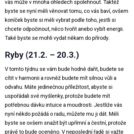
vás může v mnoha ohledech spolehnout. Taktéž
byste se nyní měli věnovat tomu, co vás baví, ovšem
koníček byste si měli vybrat podle toho, jestli si
chcete odpočinout, něco tvořit anebo vybít energii.
Také byste se mohli vydat někam do přírody.
Ryby (21.2. – 20.3.)
V tomto týdnu se vám bude hodně dařit, budete se
cítit v harmonii a rovněž budete mít silnou vůli a
odvahu. Máte jedinečnou příležitost, abyste si
uspořádali své myšlenky, protože budete mít
potřebnou dávku intuice a moudrosti. Jestliže vás
nyní někdo požádá o radu, můžete mu ji dát. Měli
byste se ovšem snažit být upřímní a čestní, protože
právě to bude oceněno. V neposlední řadě si važte