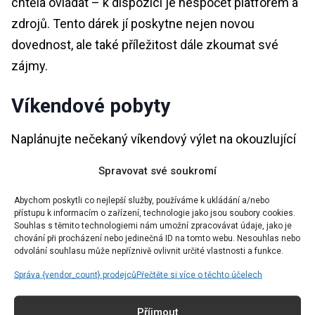
chtěla ovládat – k dispozici je nespočet platforem a
zdrojů. Tento dárek jí poskytne nejen novou
dovednost, ale také příležitost dále zkoumat své
zájmy.
Víkendové pobyty
Naplánujte nečekaný víkendový výlet na okouzlující
místo – do útulné chaty nebo luxusního lázeňského
Spravovat své soukromí
resortu. Tento dárek nabízí nejen možnost
odpočinku, ale také příležitost prozkoumat nové
Abychom poskytli co nejlepší služby, používáme k ukládání a/nebo
přístupu k informacím o zařízení, technologie jako jsou soubory cookies.
prostředí a vytvořit si společné vzpomínky, které
Souhlas s těmito technologiemi nám umožní zpracovávat údaje, jako je
chování při procházení nebo jedinečná ID na tomto webu. Nesouhlas nebo
vydrží celý život.
odvolání souhlasu může nepříznivě ovlivnit určité vlastnosti a funkce.
Správa {vendor_count} prodejců
Přečtěte si více o těchto účelech
Sluneční brýle
Příjmout