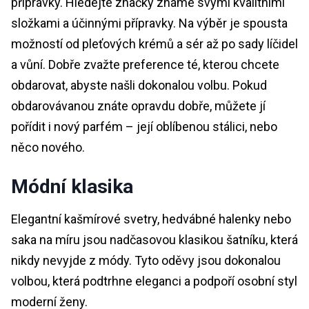
přípravky. Hledejte značky známé svými kvalitními
složkami a účinnými přípravky. Na výběr je spousta
možností od pleťových krémů a sér až po sady líčidel
a vůní. Dobře zvažte preference té, kterou chcete
obdarovat, abyste našli dokonalou volbu. Pokud
obdarovávanou znáte opravdu dobře, můžete jí
pořídit i nový parfém – její oblíbenou stálici, nebo
něco nového.
Módní klasika
Elegantní kašmírové svetry, hedvábné halenky nebo
saka na míru jsou nadčasovou klasikou šatníku, která
nikdy nevyjde z módy. Tyto oděvy jsou dokonalou
volbou, která podtrhne eleganci a podpoří osobní styl
moderní ženy.