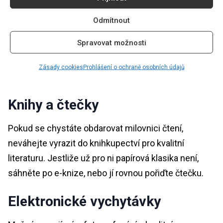
Sluneční brýle kombinují styl a funkčnost. Nejenže
poskytují ochranu před škodlivým UV zářením, ale
Odmítnout
dodají každému oblečení pořádnou dávku půvabu. Ať
Spravovat možnosti
už půjde o nadčasovou klasiku, nebo trendy modely,
sluneční brýle jsou univerzálním doplňkem, který lze
Zásady cookies
Prohlášení o ochraně osobních údajů
nosit v každém ročním období.
Knihy a čtečky
Pokud se chystáte obdarovat milovnici čtení,
neváhejte vyrazit do knihkupectví pro kvalitní
literaturu. Jestliže už pro ni papírová klasika není,
sáhněte po e-knize, nebo jí rovnou pořiďte čtečku.
Elektronické vychytávky