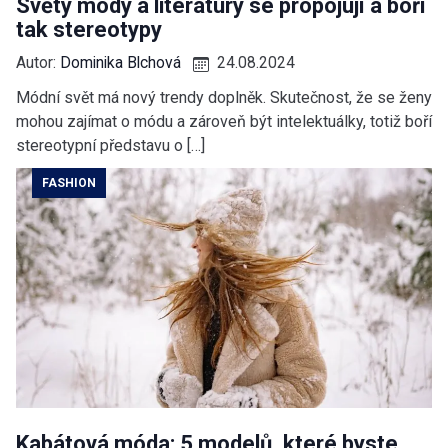
Světy módy a literatury se propojují a boří
tak stereotypy
Autor:
Dominika Blchová
24.08.2024
Módní svět má nový trendy doplněk. Skutečnost, že se ženy
mohou zajímat o módu a zároveň být intelektuálky, totiž boří
stereotypní představu o […]
FASHION
Kabátová móda: 5 modelů, které byste