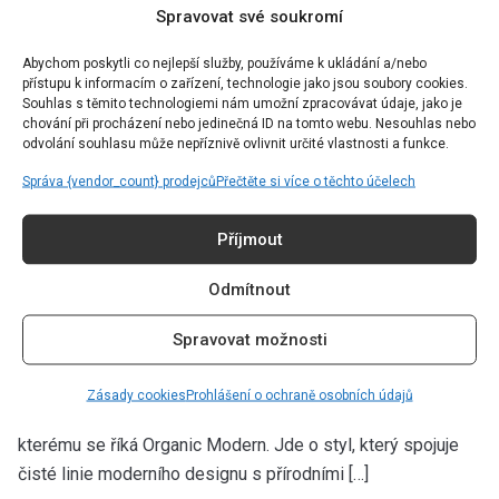
Spravovat své soukromí
Abychom poskytli co nejlepší služby, používáme k ukládání a/nebo
přístupu k informacím o zařízení, technologie jako jsou soubory cookies.
Souhlas s těmito technologiemi nám umožní zpracovávat údaje, jako je
chování při procházení nebo jedinečná ID na tomto webu. Nesouhlas nebo
odvolání souhlasu může nepříznivě ovlivnit určité vlastnosti a funkce.
Správa {vendor_count} prodejců
Přečtěte si více o těchto účelech
LIFESTYLE
Moderní propojení designu, přírody a
Příjmout
komfortu: Seznamte se s interiérovým
trendem, který nabízí víc než jen
Odmítnout
estetiku
Spravovat možnosti
Autor:
Kateřina Spacek
28.03.2026
Zásady cookies
Prohlášení o ochraně osobních údajů
V posledních letech prudce stoupá popularita trendu,
kterému se říká Organic Modern. Jde o styl, který spojuje
čisté linie moderního designu s přírodními […]