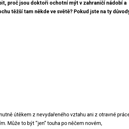
, proč jsou doktoři ochotní mýt v zahraničí nádobí a
rochu těžší tam někde ve světě? Pokud jste na ty důvod
 nutně útěkem z nevydařeného vztahu ani z otravné práce
čím. Může to být “jen” touha po něčem novém,