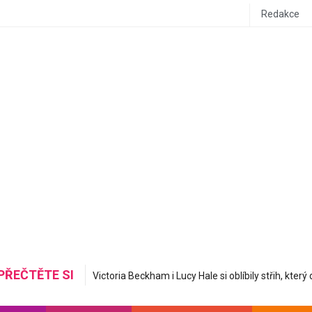
Redakce
PŘEČTĚTE SI
Mastná nerovná se hydratovaná: Korejská skincare 