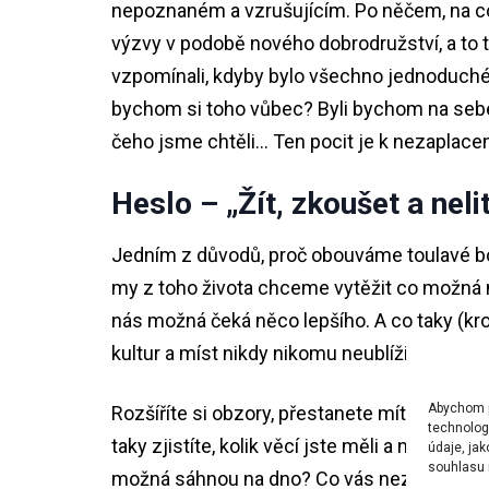
nepoznaném a vzrušujícím. Po něčem, na co
výzvy v podobě nového dobrodružství, a to 
vzpomínali, kdyby bylo všechno jednoduché 
bychom si toho vůbec? Byli bychom na sebe
čeho jsme chtěli… Ten pocit je k nezaplacení
Heslo – „Žít, zkoušet a neli
Jedním z důvodů, proč obouváme toulavé boty
my z toho života chceme vytěžit co možná ne
nás možná čeká něco lepšího. A co taky (kr
kultur a míst nikdy nikomu neublížilo, ba na
Abychom po
Rozšíříte si obzory, přestanete mít předsud
technolog
taky zjistíte, kolik věcí jste měli a nepotřeb
údaje, ja
souhlasu m
možná sáhnou na dno? Co vás nezabije, to vás 