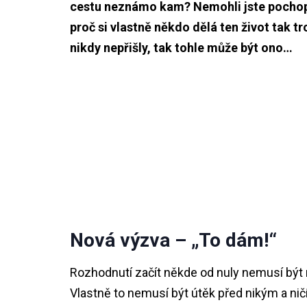
cestu neznámo kam? Nemohli jste pochopit
proč si vlastně někdo dělá ten život tak t
nikdy nepřišly, tak tohle může být ono…
Nová výzva – „To dám!“
Rozhodnutí začít někde od nuly nemusí být
Vlastně to nemusí být útěk před nikým a ni