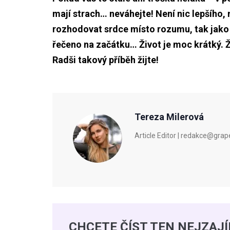
mají strach… neváhejte! Není nic lepšího,
rozhodovat srdce místo rozumu, tak jako j
řečeno na začátku… Život je moc krátký. 
Radši takový příběh žijte!
Tereza Milerová
Article Editor | redakce@gra
CHCETE ČÍST TEN NEJZAJ