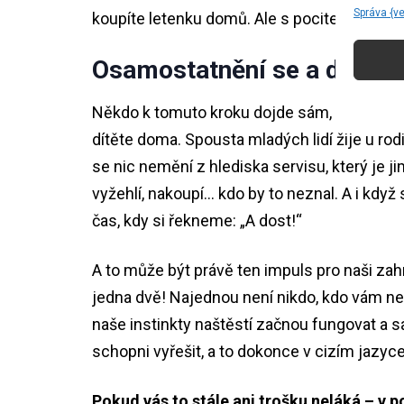
Správa {v
koupíte letenku domů. Ale s pocitem, že nikd
Osamostatnění se a dospě
Někdo k tomuto kroku dojde sám, někomu dop
dítěte doma. Spousta mladých lidí žije u rodi
se nic nemění z hlediska servisu, který je
vyžehlí, nakoupí… kdo by to neznal. A i kdy
čas, kdy si řekneme: „A dost!“
A to může být právě ten impuls pro naši za
jedna dvě! Najednou není nikdo, kdo vám ne
naše instinkty naštěstí začnou fungovat a 
schopni vyřešit, a to dokonce v cizím jazyc
Pokud vás to stále ani trošku neláká – v po