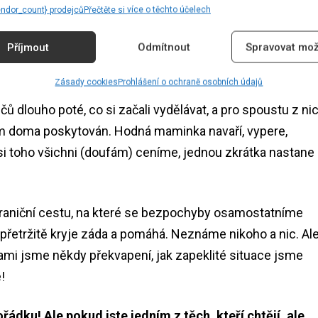
endor_count} prodejců
Přečtěte si více o těchto účelech
y v budoucnu nebudete litovat, že jste to nezkusili.
Příjmout
Odmítnout
Spravovat mož
ní
Zásady cookies
Prohlášení o ochraně osobních údajů
omůžou rodiče, kteří už mají dost jejich třicetiletého
čů dlouho poté, co si začali vydělávat, a pro spoustu z ni
 jim doma poskytován. Hodná maminka navaří, vypere,
ž si toho všichni (doufám) ceníme, jednou zkrátka nastane
hraniční cestu, na které se bezpochyby osamostatníme
přetržitě kryje záda a pomáhá. Neznáme nikoho a nic. Al
sami jsme někdy překvapení, jak zapeklité situace jsme
e!
řádku! Ale pokud jste jedním z těch, kteří chtějí, ale