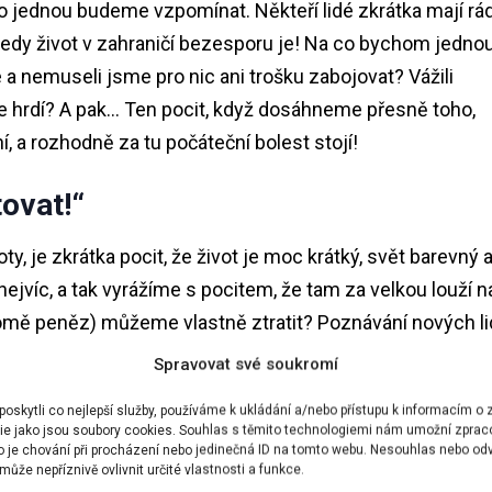
 jednou budeme vzpomínat. Někteří lidé zkrátka mají rád
tedy život v zahraničí bezesporu je! Na co bychom jedno
a nemuseli jsme pro nic ani trošku zabojovat? Vážili
 hrdí? A pak… Ten pocit, když dosáhneme přesně toho,
, a rozhodně za tu počáteční bolest stojí!
tovat!“
, je zkrátka pocit, že život je moc krátký, svět barevný 
jvíc, a tak vyrážíme s pocitem, že tam za velkou louží n
omě peněz) můžeme vlastně ztratit? Poznávání nových lid
opak!
Spravovat své soukromí
skytli co nejlepší služby, používáme k ukládání a/nebo přístupu k informacím o z
ky a změníte názory, anebo se v nich naopak utvrdíte. A
ie jako jsou soubory cookies. Souhlas s těmito technologiemi nám umožní zprac
ovali a že si úplně vystačíte s jedním kufrem. A že si někte
ko je chování při procházení nebo jedinečná ID na tomto webu. Nesouhlas nebo od
ůže nepříznivě ovlivnit určité vlastnosti a funkce.
posílí! A pokud prostě zjistíte, že to není pro vás, tak s