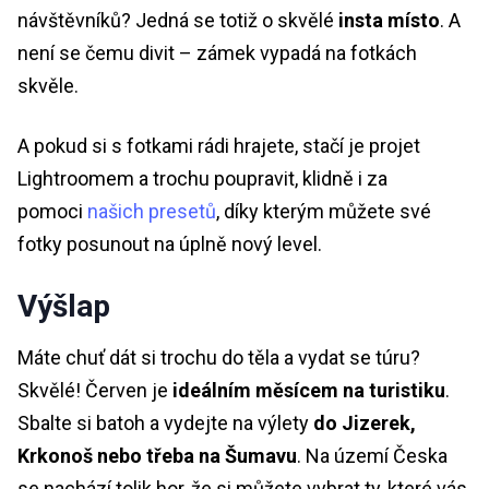
návštěvníků? Jedná se totiž o skvělé
insta místo
. A
není se čemu divit – zámek vypadá na fotkách
skvěle.
A pokud si s fotkami rádi hrajete, stačí je projet
Lightroomem a trochu poupravit, klidně i za
pomoci
našich presetů
, díky kterým můžete své
fotky posunout na úplně nový level.
Výšlap
Máte chuť dát si trochu do těla a vydat se túru?
Skvělé! Červen je
ideálním měsícem na turistiku
.
Sbalte si batoh a vydejte na výlety
do Jizerek,
Krkonoš nebo třeba na Šumavu
. Na území Česka
se nachází tolik hor, že si můžete vybrat ty, které vás