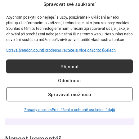
Spravovat své soukromí
CHCETE ČÍST TEN
Abychom poskytli co nejlepší služby, používáme k ukládání a/nebo
NEJZAJÍMAVĚJŠÍ OBSAH?
přístupu k informacím o zařízení, technologie jako jsou soubory cookies.
Souhlas s těmito technologiemi nám umožní zpracovávat údaje, jako je
chování při procházení nebo jedinečná ID na tomto webu. Nesouhlas nebo
Přihlaste se k odběru našeho newsletteru a už vám nic
odvolání souhlasu může nepříznivě ovlivnit určité vlastnosti a funkce.
neunikne.
Správa {vendor_count} prodejců
Přečtěte si více o těchto účelech
Příjmout
Odmítnout
Souhlasím se
Zásadami ochrany soukromí
skrze GDPR.
Spravovat možnosti
ODEBÍRAT
Zásady cookies
Prohlášení o ochraně osobních údajů
Napsat komentář