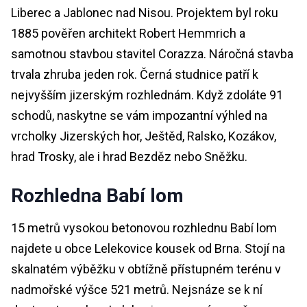
Liberec a Jablonec nad Nisou. Projektem byl roku
1885 pověřen architekt Robert Hemmrich a
samotnou stavbou stavitel Corazza. Náročná stavba
trvala zhruba jeden rok. Černá studnice patří k
nejvyšším jizerským rozhlednám. Když zdoláte 91
schodů, naskytne se vám impozantní výhled na
vrcholky Jizerských hor, Ještěd, Ralsko, Kozákov,
hrad Trosky, ale i hrad Bezděz nebo Sněžku.
Rozhledna Babí lom
15 metrů vysokou betonovou rozhlednu Babí lom
najdete u obce Lelekovice kousek od Brna. Stojí na
skalnatém výběžku v obtížně přístupném terénu v
nadmořské výšce 521 metrů. Nejsnáze se k ní