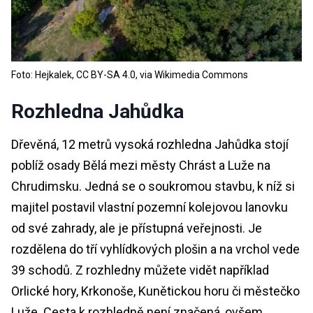
Foto: Hejkalek, CC BY-SA 4.0, via Wikimedia Commons
Rozhledna Jahůdka
Dřevěná, 12 metrů vysoká rozhledna Jahůdka stojí
poblíž osady Bělá mezi městy Chrást a Luže na
Chrudimsku. Jedná se o soukromou stavbu, k níž si
majitel postavil vlastní pozemní kolejovou lanovku
od své zahrady, ale je přístupná veřejnosti. Je
rozdělena do tří vyhlídkových plošin a na vrchol vede
39 schodů. Z rozhledny můžete vidět například
Orlické hory, Krkonoše, Kunětickou horu či městečko
Luže. Cesta k rozhledně není značená, ovšem