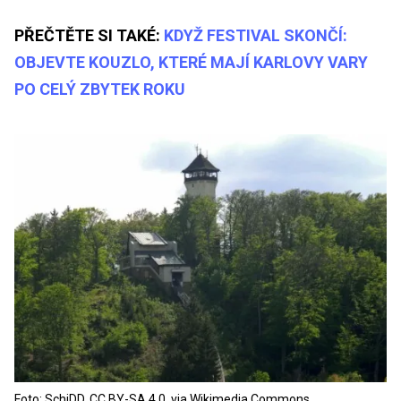
PŘEČTĚTE SI TAKÉ:
KDYŽ FESTIVAL SKONČÍ:
OBJEVTE KOUZLO, KTERÉ MAJÍ KARLOVY VARY
PO CELÝ ZBYTEK ROKU
Foto: SchiDD, CC BY-SA 4.0, via Wikimedia Commons