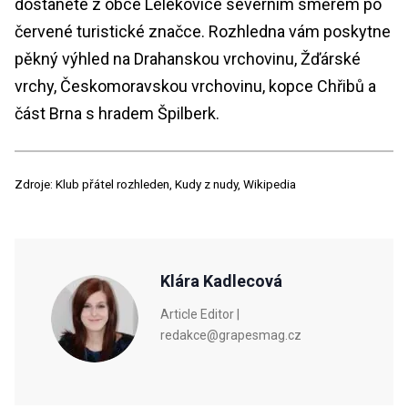
dostanete z obce Lelekovice severním směrem po
červené turistické značce. Rozhledna vám poskytne
pěkný výhled na Drahanskou vrchovinu, Žďárské
vrchy, Českomoravskou vrchovinu, kopce Chřibů a
část Brna s hradem Špilberk.
Zdroje: Klub přátel rozhleden, Kudy z nudy, Wikipedia
Klára Kadlecová
Article Editor |
redakce@grapesmag.cz