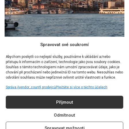
Spravovat své soukromí
Foto: Pexels
Abychom poskytli co nejlepší služby, používáme k ukládání a/nebo
přístupu k informacím o zařízení, technologie jako jsou soubory cookies.
Last Minute Severní Amerika
Souhlas s těmito technologiemi nám umožní zpracovávat údaje, jako je
chování při procházení nebo jedinečná ID na tomto webu. Nesouhlas nebo
odvolání souhlasu může nepříznivě ovlivnit určité vlastnosti a funkce.
Láká vás ze všech kontinentů nejvíce Severní
Správa {vendor_count} prodejců
Přečtěte si více o těchto účelech
Amerika? Pak využijte Last Minute možnosti vyrazit
na Kubu nebo do Mexika. Kuba je největším
Příjmout
karibským ostrovem a má potenciál oslnit
Odmítnout
rozlehlými písečnými plážemi, malebnými
křišťálovými zátokami a horkým subtropickým
Spravovat možnosti