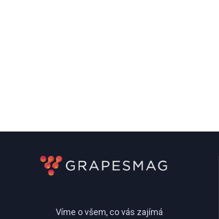
Víme o všem, co vás zajímá