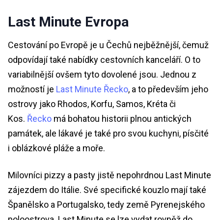
Last Minute Evropa
Cestování po Evropě je u Čechů nejběžnější, čemuž
odpovídají také nabídky cestovních kanceláří. O to
variabilnější ovšem tyto dovolené jsou. Jednou z
možností je
Last Minute Řecko
, a to především jeho
ostrovy jako Rhodos, Korfu, Samos, Kréta či
Kos.
Řecko
má bohatou historii plnou antických
památek, ale lákavé je také pro svou kuchyni, písčité
i oblázkové pláže a moře.
Milovníci pizzy a pasty jistě nepohrdnou Last Minute
zájezdem do Itálie. Své specifické kouzlo mají také
Španělsko a Portugalsko, tedy země Pyrenejského
poloostrova. Last Minute se lze vydat rovněž do