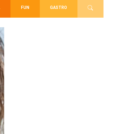
L
FUN
GASTRO