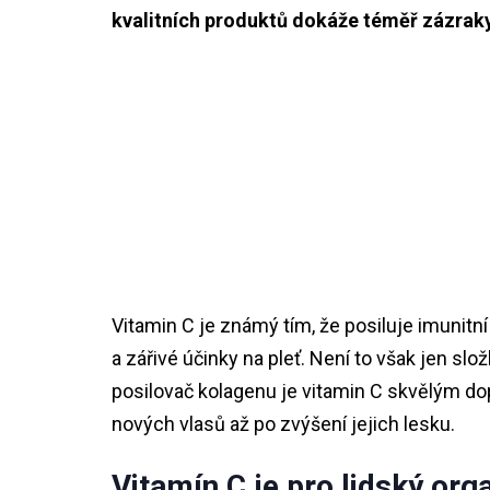
kvalitních produktů dokáže téměř zázraky
Vitamin C je známý tím, že posiluje imunitní
a zářivé účinky na pleť. Není to však jen slož
posilovač kolagenu je vitamin C skvělým do
nových vlasů až po zvýšení jejich lesku.
Vitamín C je pro lidský or