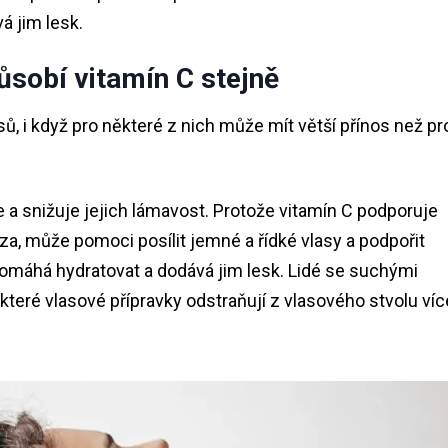
á jim lesk.
ůsobí vitamín C stejně
ů, i když pro některé z nich může mít větší přínos než pr
 a snižuje jejich lámavost. Protože vitamín C podporuje
za, může pomoci posílit jemné a řídké vlasy a podpořit
pomáhá hydratovat a dodává jim lesk. Lidé se suchými
ěkteré vlasové přípravky odstraňují z vlasového stvolu víc