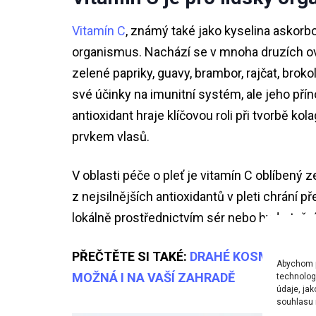
Vitamín C
, známý také jako kyselina askorbo
organismus. Nachází se v mnoha druzích ovo
zelené papriky, guavy, brambor, rajčat, brok
své účinky na imunitní systém, ale jeho přín
antioxidant hraje klíčovou roli při tvorbě ko
prvkem vlasů.
V oblasti péče o pleť je vitamín C oblíbený
z nejsilnějších antioxidantů v pleti chrání p
lokálně prostřednictvím sér nebo hydratačn
PŘEČTĚTE SI TAKÉ:
DRAHÉ KOSMETICKÉ 
Abychom po
MOŽNÁ I NA VAŠÍ ZAHRADĚ
technolog
údaje, ja
souhlasu m