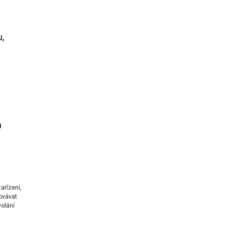
,
n
ařízení,
ovávat
volání