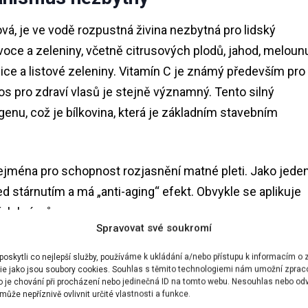
vá, je ve vodě rozpustná živina nezbytná pro lidský
ce a zeleniny, včetně citrusových plodů, jahod, melounu
olice a listové zeleniny. Vitamín C je známý především pro
os pro zdraví vlasů je stejně významný. Tento silný
lagenu, což je bílkovina, která je základním stavebním
 zejména pro schopnost rozjasnění matné pleti. Jako jede
řed stárnutím a má „anti-aging“ efekt. Obvykle se aplikuje
ích krémů.
Spravovat své soukromí
PŘÍPRAVKY STRČÍ DO KAPSY BYLINKA, KTERÁ ROSTE
skytli co nejlepší služby, používáme k ukládání a/nebo přístupu k informacím o z
ie jako jsou soubory cookies. Souhlas s těmito technologiemi nám umožní zprac
ko je chování při procházení nebo jedinečná ID na tomto webu. Nesouhlas nebo od
ůže nepříznivě ovlivnit určité vlastnosti a funkce.