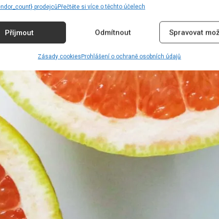
endor_count} prodejců
Přečtěte si více o těchto účelech
Příjmout
Odmítnout
Spravovat mož
Zásady cookies
Prohlášení o ochraně osobních údajů