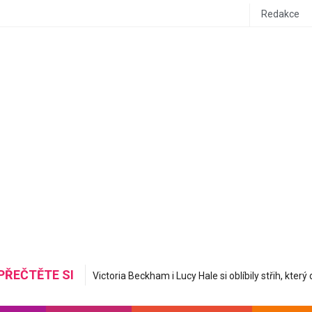
Redakce
PŘEČTĚTE SI
Mastná nerovná se hydratovaná: Korejská skincare 