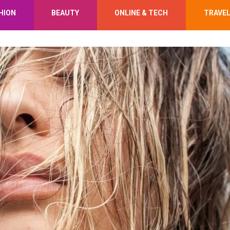
HION
BEAUTY
ONLINE & TECH
TRAVE