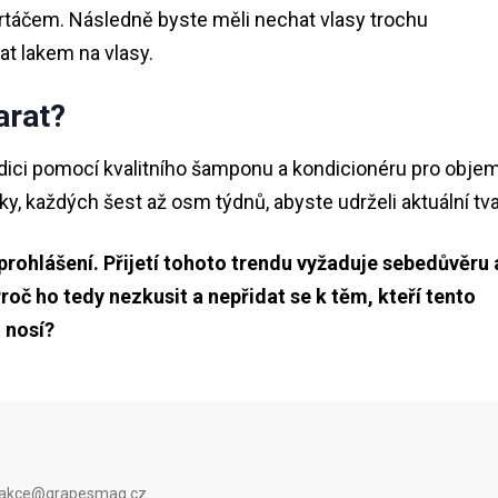
kartáčem. Následně byste měli nechat vlasy trochu
at lakem na vlasy.
arat?
dici pomocí kvalitního šamponu a kondicionéru pro objem
, každých šest až osm týdnů, abyste udrželi aktuální tva
rohlášení. Přijetí tohoto trendu vyžaduje sebedůvěru 
oč ho tedy nezkusit a nepřidat se k těm, kteří tento
u nosí?
 redakce@grapesmag.cz