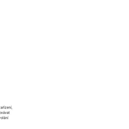
m
ařízení,
ovávat
volání