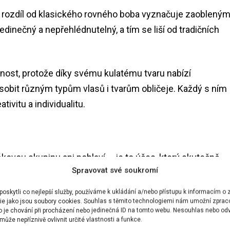
a rozdíl od klasického rovného boba vyznačuje zaoblený
dinečný a nepřehlédnutelný, a tím se liší od tradičních
ost, protože díky svému kulatému tvaru nabízí
ůsobit různým typům vlasů i tvarům obličeje. Každý s ním
ivitu a individualitu.
ou skupinu ani pohlaví – je to účes, který skutečně
Spravovat své soukromí
mi, kteří stále hledají něco nového. Tomuto trendu už
e, Lily Allen nebo Hailey Bieber.
skytli co nejlepší služby, používáme k ukládání a/nebo přístupu k informacím o z
ie jako jsou soubory cookies. Souhlas s těmito technologiemi nám umožní zprac
ko je chování při procházení nebo jedinečná ID na tomto webu. Nesouhlas nebo od
ůže nepříznivě ovlivnit určité vlastnosti a funkce.