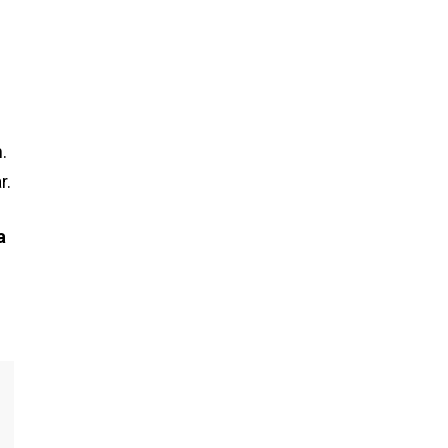
.
r.
a