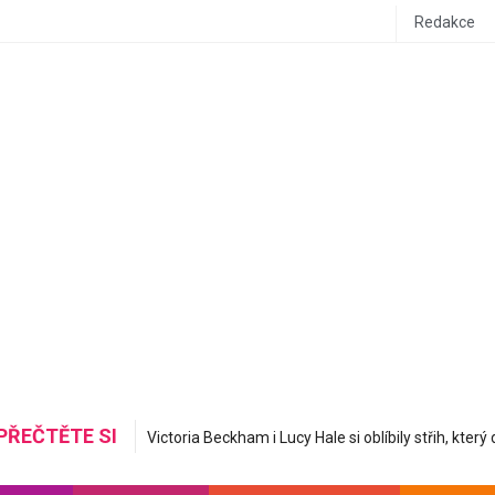
Redakce
PŘEČTĚTE SI
Mastná nerovná se hydratovaná: Korejská skincare 