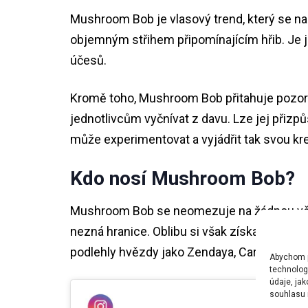
Mushroom Bob je vlasový trend, který se n
objemným střihem připomínajícím hřib. Je je
účesů.
Kromě toho, Mushroom Bob přitahuje pozorn
jednotlivcům vyčnívat z davu. Lze jej přizp
může experimentovat a vyjádřit tak svou kreat
Kdo nosí Mushroom Bob?
Mushroom Bob se neomezuje na žádnou věkov
nezná hranice. Oblibu si však získal mezi tě
podlehly hvězdy jako Zendaya, Cara Delevingn
Abychom po
technolog
údaje, ja
souhlasu m