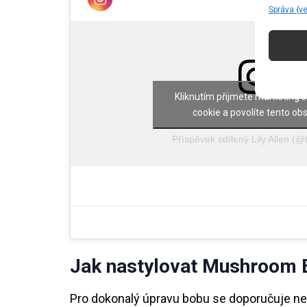
Správa {v
Kliknutím přijmete marketing 
cookie a povolíte tento ob
Příspěvek sdílený Lily Allen (@li
Jak nastylovat Mushroom 
Pro dokonalý úpravu bobu se doporučuje nejp