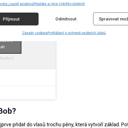
endor_count} prodejců
Přečtěte si více o těchto účelech
Příjmout
Odmítnout
Spravovat mož
Zásady cookies
Prohlášení o ochraně osobních údajů
souborů
sah
lyallen)
Bob?
rve přidat do vlasů trochu pěny, která vytvoří základ. Po