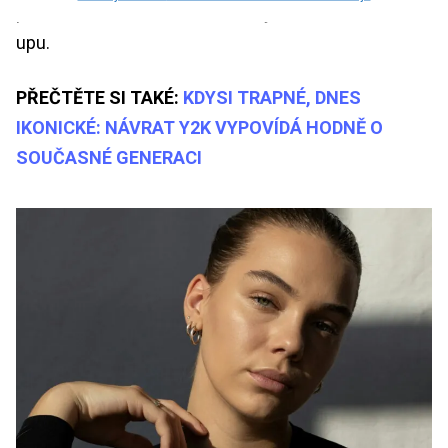
pleti, která září zevnitř, nikoli díky silné vrstvě make-
upu.
PŘEČTĚTE SI TAKÉ:
KDYSI TRAPNÉ, DNES
IKONICKÉ: NÁVRAT Y2K VYPOVÍDÁ HODNĚ O
SOUČASNÉ GENERACI