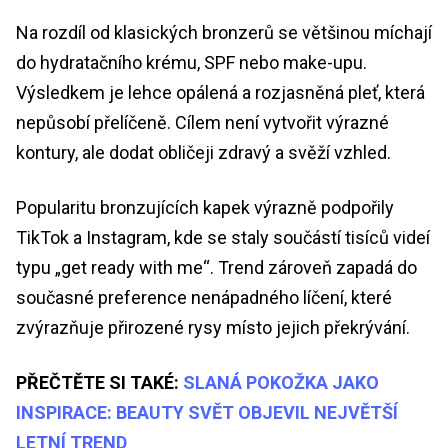
Na rozdíl od klasických bronzerů se většinou míchají
do hydratačního krému, SPF nebo make-upu.
Výsledkem je lehce opálená a rozjasněná pleť, která
nepůsobí přelíčeně. Cílem není vytvořit výrazné
kontury, ale dodat obličeji zdravý a svěží vzhled.
Popularitu bronzujících kapek výrazně podpořily
TikTok a Instagram, kde se staly součástí tisíců videí
typu „get ready with me“. Trend zároveň zapadá do
současné preference nenápadného líčení, které
zvýrazňuje přirozené rysy místo jejich překrývání.
PŘEČTĚTE SI TAKÉ:
SLANÁ POKOŽKA JAKO
INSPIRACE: BEAUTY SVĚT OBJEVIL NEJVĚTŠÍ
LETNÍ TREND