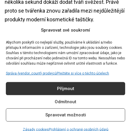
několika sekund dokáží dodat tváři svěžest. Právě
proto se tvářenka znovu zařadila mezi nejdůležitější
produkty moderní kosmetické taštičky.
Spravovat své soukromí
Hybridní kosmetika dobývá trh
Abychom poskytli co nejlepší služby, používáme k ukládání a/nebo
Hranice mezi skincare a dekorativní kosmetikou se
přístupu k informacím o zařízení, technologie jako jsou soubory cookies.
Souhlas s těmito technologiemi nám umožní zpracovávat údaje, jako je
postupně stírají. Produkty, které současně pečují o
chování při procházení nebo jedinečná ID na tomto webu. Nesouhlas nebo
odvolání souhlasu může nepříznivě ovlivnit určité vlastnosti a funkce.
pleť a zároveň zlepšují její vzhled, patří mezi
Správa {vendor_count} prodejců
Přečtěte si více o těchto účelech
nejrychleji rostoucí segmenty beauty trhu.
Příjmout
Rozjasňující séra, tónovací hydratační krémy nebo
make-upy s aktivními složkami odpovídají
Odmítnout
současnému tempu života. Lidé chtějí méně kroků,
Spravovat možnosti
méně vrstev a efekt, který působí přirozeně. Právě
proto získávají oblibu produkty vytvářející dojem
Zásady cookies
Prohlášení o ochraně osobních údajů