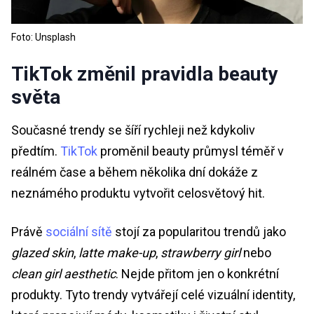
Foto: Unsplash
TikTok změnil pravidla beauty
světa
Současné trendy se šíří rychleji než kdykoliv
předtím.
TikTok
proměnil beauty průmysl téměř v
reálném čase a během několika dní dokáže z
neznámého produktu vytvořit celosvětový hit.
Právě
sociální sítě
stojí za popularitou trendů jako
glazed skin
,
latte make-up
,
strawberry girl
nebo
clean girl aesthetic
. Nejde přitom jen o konkrétní
produkty. Tyto trendy vytvářejí celé vizuální identity,