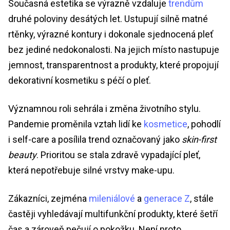
Současná estetika se výrazně vzdaluje
trendům
druhé poloviny desátých let. Ustupují silně matné
rtěnky, výrazné kontury i dokonale sjednocená pleť
bez jediné nedokonalosti. Na jejich místo nastupuje
jemnost, transparentnost a produkty, které propojují
dekorativní kosmetiku s péčí o pleť.
Významnou roli sehrála i změna životního stylu.
Pandemie proměnila vztah lidí ke
kosmetice
, pohodlí
i self-care a posílila trend označovaný jako
skin-first
beauty
. Prioritou se stala zdravě vypadající pleť,
která nepotřebuje silné vrstvy make-upu.
Zákazníci, zejména
mileniálové
a
generace Z
, stále
častěji vyhledávají multifunkční produkty, které šetří
čas a zároveň pečují o pokožku. Není proto