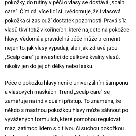
pokožky, do rutiny v péči o vlasy se dostává „scalp
care”. Čím dál více lidí si uvědomuje, že i vlasová
pokožka si zaslouží dostatek pozornosti. Pravá síla
vlasů tkví totiž v koříncích, které najdete na pokožce
hlavy. Vědomá a pravidelná péče může proměnit
nejen to, jak vlasy vypadají, ale i jak zdravé jsou.
„Scalp care” je investicí do celkové kvality vlasů,
nikoliv jen do jejich délky nebo lesku.
Péče o pokožku hlavy není o univerzálním šamponu
a vlasových maskách. Trend „scalp care” se
zaměřuje na individuální přístup. To znamená, že
někdo s mastnou pokožkou hlavy může sáhnout po
vyvážených formulích, které pomohou regulovat
maz, zatímco lidem s citlivou či suchou pokožkou