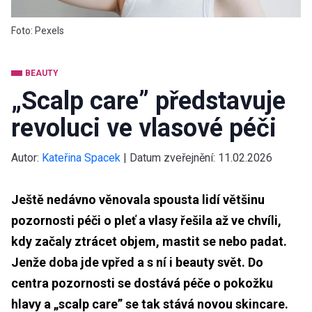
Foto: Pexels
BEAUTY
„Scalp care” představuje
revoluci ve vlasové péči
Autor:
Kateřina Spacek
|
Datum zveřejnění:
11.02.2026
Ještě nedávno věnovala spousta lidí většinu
pozornosti péči o pleť a vlasy řešila až ve chvíli,
kdy začaly ztrácet objem, mastit se nebo padat.
Jenže doba jde vpřed a s ní i beauty svět. Do
centra pozornosti se dostává péče o pokožku
hlavy a „scalp care” se tak stává novou skincare.