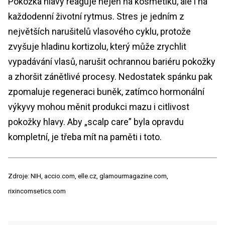
Pokožka hlavy reaguje nejen na kosmetiku, ale i na
každodenní životní rytmus. Stres je jedním z
největších narušitelů vlasového cyklu, protože
zvyšuje hladinu kortizolu, který může zrychlit
vypadávání vlasů, narušit ochrannou bariéru pokožky
a zhoršit zánětlivé procesy. Nedostatek spánku pak
zpomaluje regeneraci buněk, zatímco hormonální
výkyvy mohou měnit produkci mazu i citlivost
pokožky hlavy. Aby „scalp care” byla opravdu
kompletní, je třeba mít na paměti i toto.
Zdroje: NIH, accio.com, elle.cz, glamourmagazine.com,
rixincomsetics.com