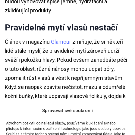
budou vyhovovat spíše jemné, hydratační a
zklidňující produkty.
Pravidelné mytí vlasů nestačí
Článek v magazínu
Glamour
zmiňuje, že si někteří
lidé stále myslí, že pravidelné mytí zároveň udrží
svěží i pokožku hlavy. Pokud ovšem zanedbáte péči
o tuto oblast, různé nánosy mohou ucpat póry,
zpomalit růst vlasů a vést k nepříjemným stavům.
Když se naopak zbavíte nečistot, mazu a odumřelé
kožní buňky, které ucpávají vlasové folikuly, dojde k
lepšímu okysličení pokožky. Správná exfoliace může
Spravovat své soukromí
také připravit půdu pro další fáze péče jako je
hydratace a výživa. To vše se následně odrazí v
Abychom poskytli co nejlepší služby, používáme k ukládání a/nebo
přístupu k informacím o zařízení, technologie jako jsou soubory cookies.
kvalitě vlasů.
Souhlas s těmito technologiemi nám umožní zpracovávat údaje, jako je