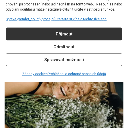
chování při procházení nebo jedinečná ID na tomto webu. Nesouhlas nebo
odvolání souhlasu může nepříznivě ovlivnit určité vlastnosti a funkce.
PŘEČTĚTE SI TAKÉ:
KADEŘNÍCI VARUJÍ, ŽE NOVÁ
Správa {vendor_count} prodejců
Přečtěte si více o těchto účelech
VLASOVÁ TECHNIKA, JEJÍŽ VÝSLEDEK
PŘIPOMÍNÁ JEMNÝ MĚSÍČNÍ SVIT, NENÍ TAKOVÁ,
Příjmout
JAK SE MŮŽE ZDÁT
Odmítnout
Spravovat možnosti
Zásady cookies
Prohlášení o ochraně osobních údajů