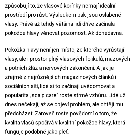
způsobují to, že vlasové kořínky nemají ideální
prostředí pro růst. Výsledkem pak jsou oslabené
vlasy. Právě až tehdy většina lidí dříve začínala
pokožce hlavy věnovat pozornost. Až donedávna.
Pokožka hlavy není jen místo, ze kterého vyrůstají
vlasy, ale i prostor plný vlasových folikulů, mazových
a potních žláz a nervových zakončení. A jak je
zřejmé z nejrůznějších magazínových článků i
sociálních sítí, lidé si to začínají uvědomovat a
popularita „scalp care” roste strmě vzhůru. Lidé už
dnes nečekají, až se objeví problém, ale chtějí mu
předcházet. Zároveň roste povědomí o tom, že
kvalita vlasů spočívá v kvalitní pokožce hlavy, která
funguje podobně jako pleť.