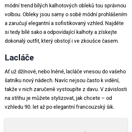
módní trend bílých kalhotových obleků tou správnou
volbou. Obleky jsou samy o sobě módní prohlášením
a zaručují elegantní a sofistikovaný vzhled. Najděte
si tedy bílé sako a odpovídající kalhoty a získejte
dokonalý outfit, který obstojí i ve zkoušce časem.
Lacláče
Ať už džínové, nebo lněné, lacláče vnesou do vašeho
šatníku nový nádech. Navíc nejsou často k vidění,
takže v nich zaručeně vystoupíte z davu. V závislosti
na střihu je můžete stylizovat, jak chcete – od
vzhledu 90. let až po elegantní francouzský šik.