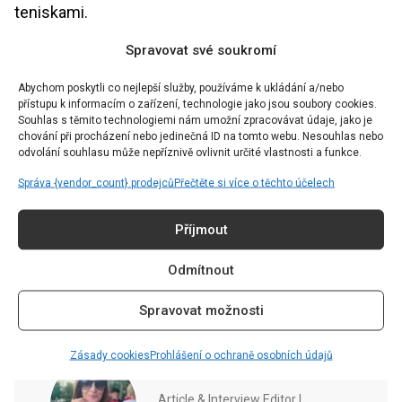
teniskami.
Spravovat své soukromí
Mini tašky
Abychom poskytli co nejlepší služby, používáme k ukládání a/nebo
Nelze zapomínat ani na doplňky. Oversized tašky
přístupu k informacím o zařízení, technologie jako jsou soubory cookies.
Souhlas s těmito technologiemi nám umožní zpracovávat údaje, jako je
jsou out, must-have jsou tašky malých rozměrů. V
chování při procházení nebo jedinečná ID na tomto webu. Nesouhlas nebo
odvolání souhlasu může nepříznivě ovlivnit určité vlastnosti a funkce.
současné době jsou trendy „Hubba-bubba bags”,
Správa {vendor_count} prodejců
Přečtěte si více o těchto účelech
které mají osobitý styl a jsou ideální pro nošení
nezbytných věcí. Tyto tašky mají jedinečné tvary a
Příjmout
výrazné barvy, které dodají vašemu outfitu zábavný
nádech.
Odmítnout
Spravovat možnosti
Zásady cookies
Prohlášení o ochraně osobních údajů
Dominika Blchová
Article & Interview Editor |