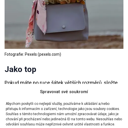
Fotografie: Pexels (pexels.com)
Jako top
Pokud máte po ruce šátek větších rozměrů, složte
jej do trojúhelníkového tvaru a noste jako top
Spravovat své soukromí
inspirovaný Y2K. Váš outfit tak posunete na úplně
Abychom poskytli co nejlepší služby, používáme k ukládání a/nebo
nový level, a navíc vám v horkých dnech bude
přístupu k informacím o zařízení, technologie jako jsou soubory cookies.
Souhlas s těmito technologiemi nám umožní zpracovávat údaje, jako je
mnohem příjemněji.
chování při procházení nebo jedinečná ID na tomto webu. Nesouhlas nebo
odvolání souhlasu může nepříznivě ovlivnit určité vlastnosti a funkce.