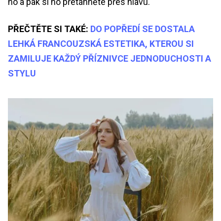
ho a pak si ho přetáhněte přes hlavu.
PŘEČTĚTE SI TAKÉ:
DO POPŘEDÍ SE DOSTALA
LEHKÁ FRANCOUZSKÁ ESTETIKA, KTEROU SI
ZAMILUJE KAŽDÝ PŘÍZNIVCE JEDNODUCHOSTI A
STYLU