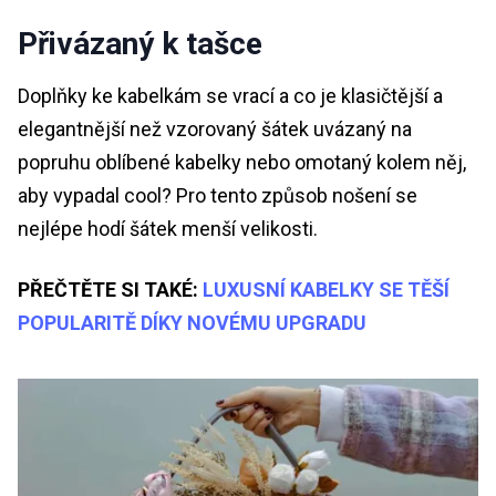
Přivázaný k tašce
Doplňky ke kabelkám se vrací a co je klasičtější a
elegantnější než vzorovaný šátek uvázaný na
popruhu oblíbené kabelky nebo omotaný kolem něj,
aby vypadal cool? Pro tento způsob nošení se
nejlépe hodí šátek menší velikosti.
PŘEČTĚTE SI TAKÉ:
LUXUSNÍ KABELKY SE TĚŠÍ
POPULARITĚ DÍKY NOVÉMU UPGRADU