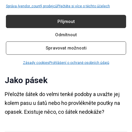
Okolo krku
Správa {vendor_count} prodejců
Přečtěte si více o těchto účelech
Větší šátek si můžete také omotat kolem krku jako
Příjmout
náhrdelník nebo uvázat jako mašli. Existuje spousta
Odmítnout
možností, tak si pohrajte a zjistěte, co se vám líbí
nejvíc. Hedvábný šátek se dá nosit i jen tak
Spravovat možnosti
přehozený, což vypadá velmi elegantně a připomíná
to estetiku „old money”.
Zásady cookies
Prohlášení o ochraně osobních údajů
Jako pásek
Přeložte šátek do velmi tenké podoby a uvažte jej
kolem pasu u šatů nebo ho provlékněte poutky na
opasek. Existuje něco, co šátek nedokáže?