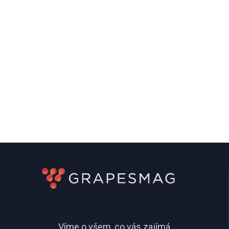
Víme o všem, co vás zajímá