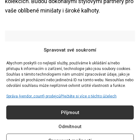
kolekcích. Budou dokonalými stylovými partnery pro
vaše oblíbené minišaty i široké kalhoty.
Dominika Blchová
Spravovat své soukromí
Article & Interview Editor |
Abychom poskytli co nejlepší služby, používáme k ukládání a/nebo
redakce@grapesmag.cz
přístupu k informacím o zařízení, technologie jako jsou soubory cookies.
Souhlas s těmito technologiemi nám umožní zpracovávat údaje, jako je
chování při procházení nebo jedinečná ID na tomto webu. Nesouhlas nebo
odvolání souhlasu může nepříznivě ovlivnit určité vlastnosti a funkce.
Správa {vendor_count} prodejců
Přečtěte si více o těchto účelech
CHCETE ČÍST TEN
Příjmout
NEJZAJÍMAVĚJŠÍ OBSAH?
Odmítnout
Přihlaste se k odběru našeho newsletteru a už vám nic
neunikne.