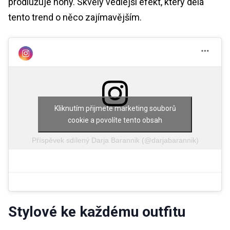
prodlužuje nohy. Skvělý vedlejší efekt, který dělá
tento trend o něco zajímavějším.
Kliknutím přijmete marketing souborů
cookie a povolíte tento obsah
Příspěvek sdílený Darja Barannik (@darjabarannik)
Stylové ke každému outfitu